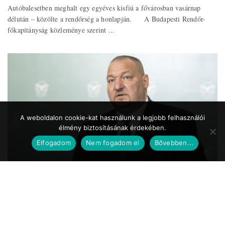
Autóbalesetben meghalt egy egyéves kisfiú a fővárosban vasárnap
délután – közölte a rendőrség a honlapján. A Budapesti Rendőr-
főkapitányság közleménye szerint ...
A weboldalon cookie-kat használunk a legjobb felhasználói
élmény biztosításának érdekében.
Elfogadom
Nem fogadom el
Bővebben...
Közszolgálat.hu
2020.05.24. 17:39
Koronavírus – Németh Szilárd: a Magyar
Honvédség is részt vesz a