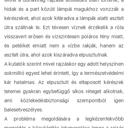
hidak és a part közúti lámpái magukhoz vonzzák a
kérészeket, ahol azok kifáradva a lámpák alatti aszfalt
útra szállnak le. Ezt tévesen víznek érzékelik a róla
visszavert erősen és vízszintesen poláros fény miatt,
és petéiket emiatt nem a vízbe rakják, hanem az
aszfalt útra, ahol azok kiszáradva elpusztulnak.
A kutatók szerint mivel rajzáskor egy adott helyszínen
sokmillió egyed lehet érintett, így a természetvédelmi
kár hatalmas. Az elpusztult és eltaposott kérészek
tetemei gyakran egybefüggő síkos réteget alkotnak,
ami közlekedésbiztonsági szempontból igen
balesetveszélyes.
A probléma megoldására a legkézenfekvőbb
megoldás a közvilágítás lekapcsolása lenne a rajzás