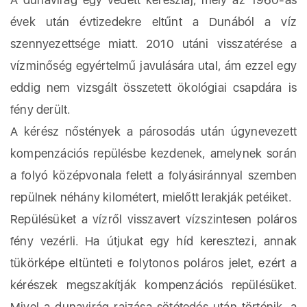
évek után évtizedekre eltűnt a Dunából a víz
szennyezettsége miatt. 2010 utáni visszatérése a
vízminőség egyértelmű javulására utal, ám ezzel egy
eddig nem vizsgált összetett ökológiai csapdára is
fény derült.
A kérész nőstények a párosodás után úgynevezett
kompenzációs repülésbe kezdenek, amelynek során
a folyó középvonala felett a folyásiránnyal szemben
repülnek néhány kilométert, mielőtt lerakják petéiket.
Repülésüket a vízről visszavert vízszintesen poláros
fény vezérli. Ha útjukat egy híd keresztezi, annak
tükörképe eltünteti e folytonos poláros jelet, ezért a
kérészek megszakítják kompenzációs repülésüket.
Mivel a dunavirág rajzása sötétedés után történik, a