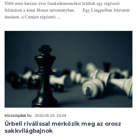
Több mint hatezer éves fazekaskemencéket találtak egy régészeti
feltáráson a kínai Honan tartományban. Egy Lingpaóban folytatott
ásatáson, a Csenjan régészeti ...
Közszolgálat.hu
2020.05.24. 23:04
Űrbeli riválissal mérkőzik meg az orosz
sakkvilágbajnok