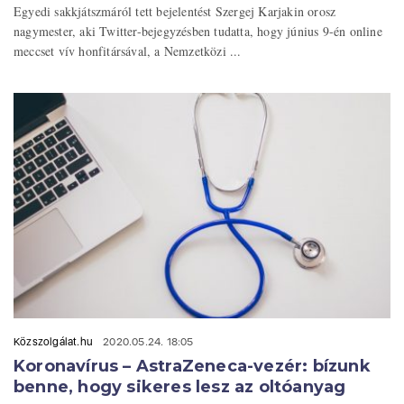
Egyedi sakkjátszmáról tett bejelentést Szergej Karjakin orosz
nagymester, aki Twitter-bejegyzésben tudatta, hogy június 9-én online
meccset vív honfitársával, a Nemzetközi ...
Közszolgálat.hu
2020.05.24. 18:05
Koronavírus – AstraZeneca-vezér: bízunk
benne, hogy sikeres lesz az oltóanyag