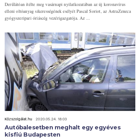
Derűlátóan ítélte meg vasárnapi nyilatkozatában az új koronavírus
elleni oltóanyag sikerességének esélyét Pascal Soriot, az AstraZeneca
gyógyszeripari óriáscég vezérigazgatója. Az ...
Közszolgálat.hu
2020.05.24. 18:03
Autóbalesetben meghalt egy egyéves
kisfiú Budapesten