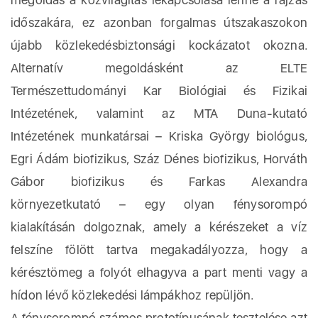
időszakára, ez azonban forgalmas útszakaszokon
újabb közlekedésbiztonsági kockázatot okozna.
Alternatív megoldásként az ELTE
Természettudományi Kar Biológiai és Fizikai
Intézetének, valamint az MTA Duna-kutató
Intézetének munkatársai – Kriska György biológus,
Egri Ádám biofizikus, Száz Dénes biofizikus, Horváth
Gábor biofizikus és Farkas Alexandra
környezetkutató – egy olyan fénysorompó
kialakításán dolgoznak, amely a kérészeket a víz
felszíne fölött tartva megakadályozza, hogy a
kérésztömeg a folyót elhagyva a part menti vagy a
hídon lévő közlekedési lámpákhoz repüljön.
A fénysorompó számos prototípusának tesztelése azt