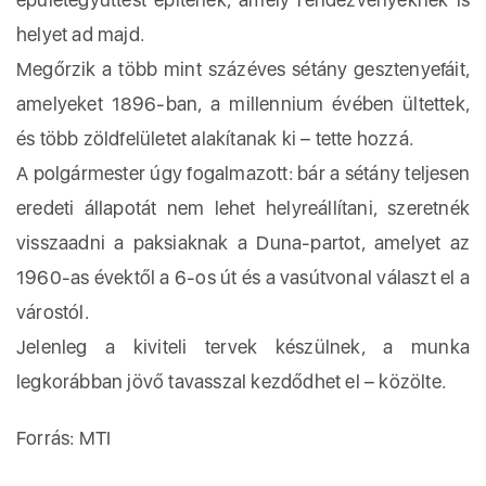
helyet ad majd.
Megőrzik a több mint százéves sétány gesztenyefáit,
amelyeket 1896-ban, a millennium évében ültettek,
és több zöldfelületet alakítanak ki – tette hozzá.
A polgármester úgy fogalmazott: bár a sétány teljesen
eredeti állapotát nem lehet helyreállítani, szeretnék
visszaadni a paksiaknak a Duna-partot, amelyet az
1960-as évektől a 6-os út és a vasútvonal választ el a
várostól.
Jelenleg a kiviteli tervek készülnek, a munka
legkorábban jövő tavasszal kezdődhet el – közölte.
Forrás: MTI