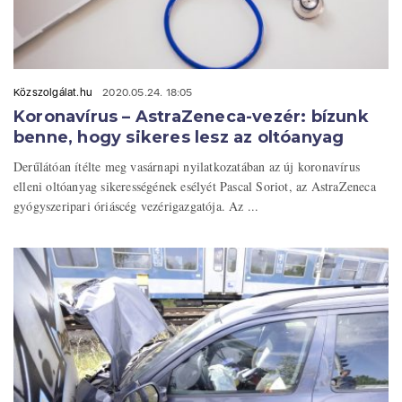
Közszolgálat.hu
2020.05.24. 18:05
Koronavírus – AstraZeneca-vezér: bízunk
benne, hogy sikeres lesz az oltóanyag
Derűlátóan ítélte meg vasárnapi nyilatkozatában az új koronavírus
elleni oltóanyag sikerességének esélyét Pascal Soriot, az AstraZeneca
gyógyszeripari óriáscég vezérigazgatója. Az ...