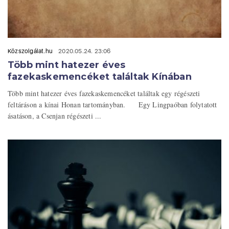
Közszolgálat.hu
2020.05.24. 23:06
Több mint hatezer éves
fazekaskemencéket találtak Kínában
Több mint hatezer éves fazekaskemencéket találtak egy régészeti
feltáráson a kínai Honan tartományban. Egy Lingpaóban folytatott
ásatáson, a Csenjan régészeti ...