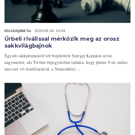
Közszolgálat.hu
2020.05.24. 23:04
Űrbeli riválissal mérkőzik meg az orosz
sakkvilágbajnok
Egyedi sakkjátszmáról tett bejelentést Szergej Karjakin orosz
nagymester, aki Twitter-bejegyzésben tudatta, hogy június 9-én online
meccset vív honfitársával, a Nemzetközi ...