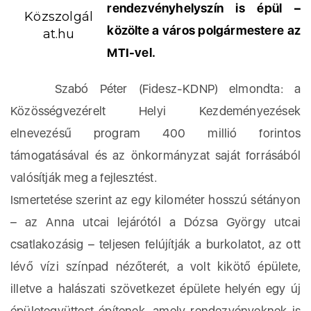
rendezvényhelyszín is épül –
Közszolgál
közölte a város polgármestere az
at.hu
MTI-vel.
Szabó Péter (Fidesz-KDNP) elmondta: a
Közösségvezérelt Helyi Kezdeményezések
elnevezésű program 400 millió forintos
támogatásával és az önkormányzat saját forrásából
valósítják meg a fejlesztést.
Ismertetése szerint az egy kilométer hosszú sétányon
– az Anna utcai lejárótól a Dózsa György utcai
csatlakozásig – teljesen felújítják a burkolatot, az ott
lévő vízi színpad nézőterét, a volt kikötő épülete,
illetve a halászati szövetkezet épülete helyén egy új
épületegyüttest építenek, amely rendezvényeknek is