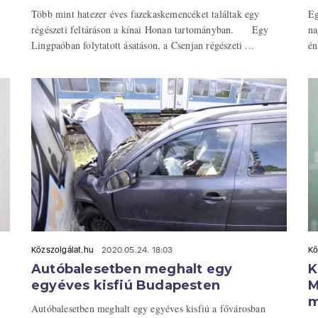
Több mint hatezer éves fazekaskemencéket találtak egy
Eg
régészeti feltáráson a kínai Honan tartományban. Egy
na
Lingpaóban folytatott ásatáson, a Csenjan régészeti ...
én
Közszolgálat.hu
2020.05.24. 18:03
Kö
Autóbalesetben meghalt egy
K
egyéves kisfiú Budapesten
M
m
Autóbalesetben meghalt egy egyéves kisfiú a fővárosban