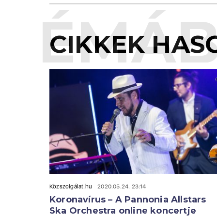
TÉMÁB
CIKKEK HAS
Közszolgálat.hu
2020.05.24. 23:14
Koronavírus – A Pannonia Allstars
Ska Orchestra online koncertje