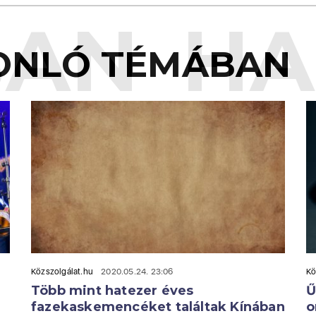
AN
HA
ONLÓ TÉMÁBAN
Közszolgálat.hu
2020.05.24. 23:06
Kö
Több mint hatezer éves
Ű
fazekaskemencéket találtak Kínában
o