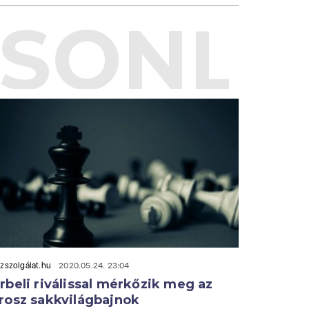
SONLÓ
zszolgálat.hu
2020.05.24. 23:04
rbeli riválissal mérkőzik meg az
rosz sakkvilágbajnok