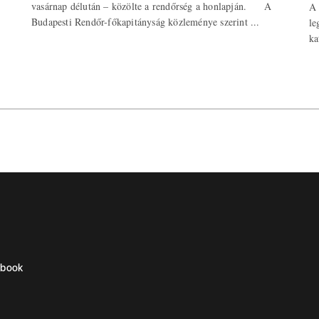
vasárnap délután – közölte a rendőrség a honlapján. A
A 
Budapesti Rendőr-főkapitányság közleménye szerint ...
le
ka
ebook