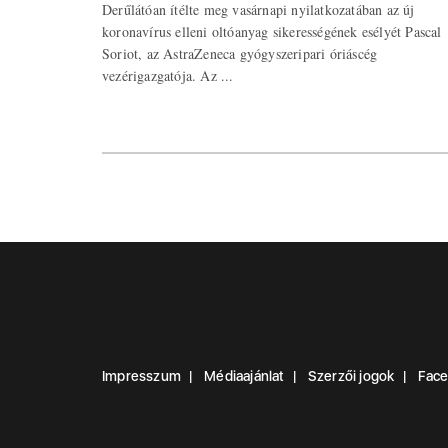
Derűlátóan ítélte meg vasárnapi nyilatkozatában az új
koronavírus elleni oltóanyag sikerességének esélyét Pascal
Soriot, az AstraZeneca gyógyszeripari óriáscég
vezérigazgatója. Az ...
Impresszum
Médiaajánlat
Szerzői jogok
Fac