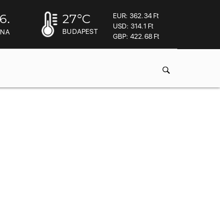
6.
27
°C
EUR: 362.34 Ft
USD: 314.1 Ft
BUDAPEST
INA
GBP: 422.68 Ft