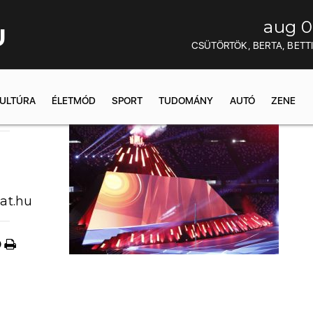
aug 0
U
CSÜTÖRTÖK, BERTA, BETT
ULTÚRA
ÉLETMÓD
SPORT
TUDOMÁNY
AUTÓ
ZENE
1:52
at.hu