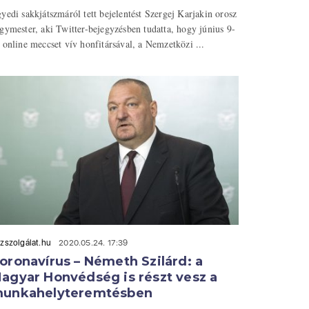
yedi sakkjátszmáról tett bejelentést Szergej Karjakin orosz
gymester, aki Twitter-bejegyzésben tudatta, hogy június 9-
 online meccset vív honfitársával, a Nemzetközi ...
zszolgálat.hu
2020.05.24. 17:39
oronavírus – Németh Szilárd: a
agyar Honvédség is részt vesz a
unkahelyteremtésben