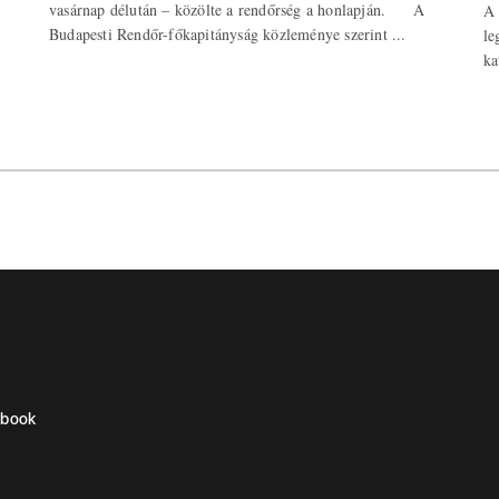
vasárnap délután – közölte a rendőrség a honlapján. A
A 
Budapesti Rendőr-főkapitányság közleménye szerint ...
le
ka
ebook