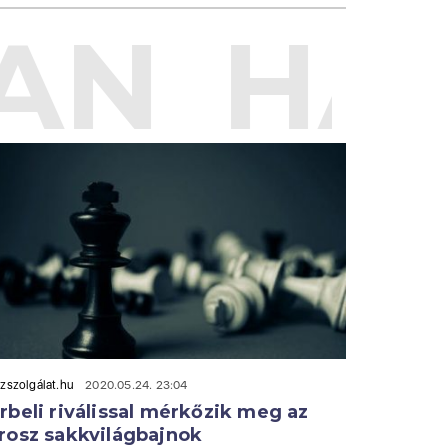
AN
HAS
zszolgálat.hu
2020.05.24. 23:04
rbeli riválissal mérkőzik meg az
rosz sakkvilágbajnok