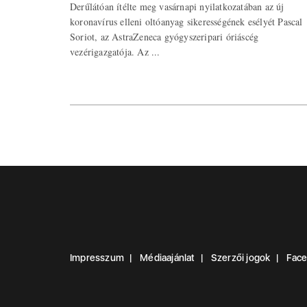
Derűlátóan ítélte meg vasárnapi nyilatkozatában az új
koronavírus elleni oltóanyag sikerességének esélyét Pascal
Soriot, az AstraZeneca gyógyszeripari óriáscég
vezérigazgatója. Az ...
Impresszum
Médiaajánlat
Szerzői jogok
Fac