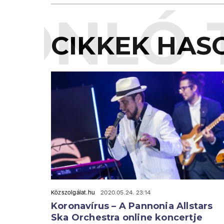
ONLÓ 
CIKKEK HAS
Közszolgálat.hu
2020.05.24. 23:14
Koronavírus – A Pannonia Allstars
Ska Orchestra online koncertje