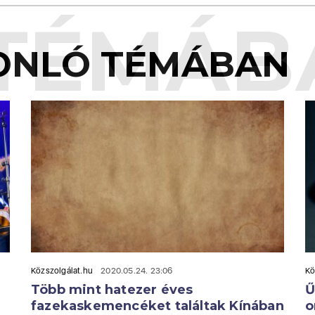
TÉMÁB
ONLÓ TÉMÁBAN
Közszolgálat.hu
2020.05.24. 23:06
Kö
Több mint hatezer éves
Ű
fazekaskemencéket találtak Kínában
o