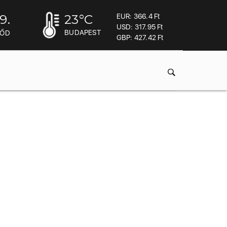
9.
23
°C
EUR: 366.4 Ft
USD: 317.95 Ft
BUDAPEST
MŐD
GBP: 427.42 Ft