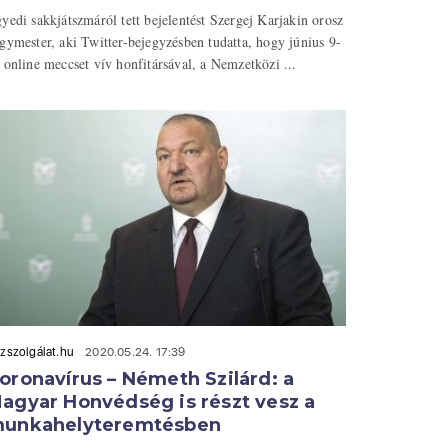
yedi sakkjátszmáról tett bejelentést Szergej Karjakin orosz
gymester, aki Twitter-bejegyzésben tudatta, hogy június 9-
 online meccset vív honfitársával, a Nemzetközi ...
zszolgálat.hu
2020.05.24. 17:39
oronavírus – Németh Szilárd: a
agyar Honvédség is részt vesz a
unkahelyteremtésben