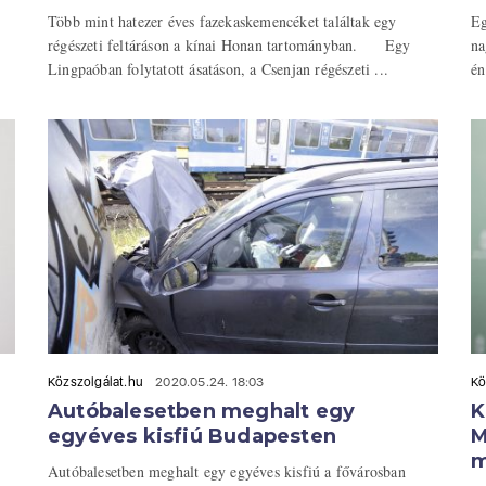
Több mint hatezer éves fazekaskemencéket találtak egy
Eg
régészeti feltáráson a kínai Honan tartományban. Egy
na
Lingpaóban folytatott ásatáson, a Csenjan régészeti ...
én
Közszolgálat.hu
2020.05.24. 18:03
Kö
Autóbalesetben meghalt egy
K
egyéves kisfiú Budapesten
M
m
Autóbalesetben meghalt egy egyéves kisfiú a fővárosban