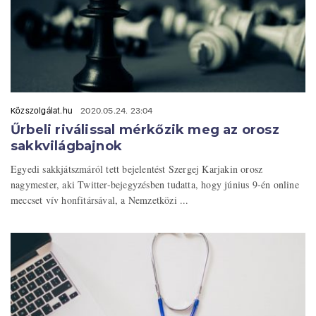
Közszolgálat.hu
2020.05.24. 23:04
Űrbeli riválissal mérkőzik meg az orosz
sakkvilágbajnok
Egyedi sakkjátszmáról tett bejelentést Szergej Karjakin orosz
nagymester, aki Twitter-bejegyzésben tudatta, hogy június 9-én online
meccset vív honfitársával, a Nemzetközi ...