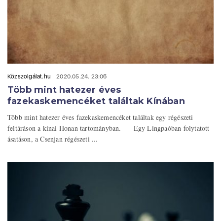
Közszolgálat.hu
2020.05.24. 23:06
Több mint hatezer éves
fazekaskemencéket találtak Kínában
Több mint hatezer éves fazekaskemencéket találtak egy régészeti
feltáráson a kínai Honan tartományban. Egy Lingpaóban folytatott
ásatáson, a Csenjan régészeti ...