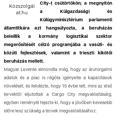
City-t csütörtökön; a megnyitón
Közszolgál
a Külgazdasági és
at.hu
Külügyminisztérium parlamenti
államtitkára azt hangsúlyozta, a beruházás
beleillik a kormány logisztikai szektor
megerősítését célzó programjába a vasúti- és
közúti fejlesztések, valamint a trieszti kikötői
beruházás mellett.
Magyar Levente elmondta még, hogy az áruforgalmi
adatok és a piac is régóta igényelte a kapacitások
növelését, és felidézte, hogy 15 évbe telt, mire az első
tervektől eljutottak a Cargo City megvalósításáig,
egyben reményét fejezte ki, hogy a jövőben kevesebb
időre lesz szükség a tervek megvalósításához.