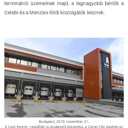
terminálról üzemelnek majd, a legnagyobb bérlők a
Celebi és a Menzies földi kiszolgálók lesznek.
Budapest, 2019. november 21.
A Liszt Ferenc- repülõtér új árukezelõ központja, a Cargo City épülete az