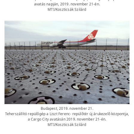
avatás napján, 2019. november 21-én.
MTI/Koszticsák Szilárd
Budapest, 2019. november 21.
Teherszállító repülõgép a Liszt Ferenc- repülõtér új árukezelõ központja,
a Cargo City avatásán 2019. november 21-én.
MTI/Koszticsák Szilárd