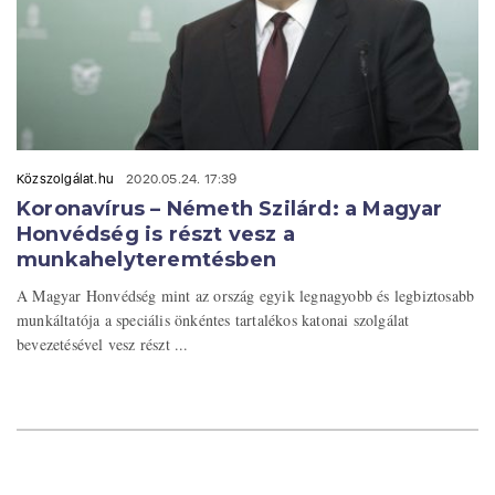
Közszolgálat.hu
2020.05.24. 17:39
Koronavírus – Németh Szilárd: a Magyar
Honvédség is részt vesz a
munkahelyteremtésben
A Magyar Honvédség mint az ország egyik legnagyobb és legbiztosabb
munkáltatója a speciális önkéntes tartalékos katonai szolgálat
bevezetésével vesz részt ...