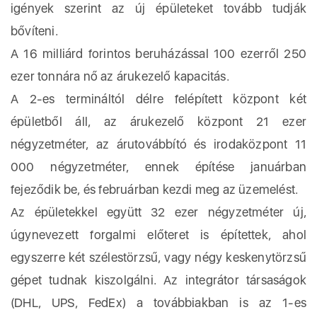
igények szerint az új épületeket tovább tudják
bővíteni.
A 16 milliárd forintos beruházással 100 ezerről 250
ezer tonnára nő az árukezelő kapacitás.
A 2-es termináltól délre felépített központ két
épületből áll, az árukezelő központ 21 ezer
négyzetméter, az árutovábbító és irodaközpont 11
000 négyzetméter, ennek építése januárban
fejeződik be, és februárban kezdi meg az üzemelést.
Az épületekkel együtt 32 ezer négyzetméter új,
úgynevezett forgalmi előteret is építettek, ahol
egyszerre két szélestörzsű, vagy négy keskenytörzsű
gépet tudnak kiszolgálni. Az integrátor társaságok
(DHL, UPS, FedEx) a továbbiakban is az 1-es