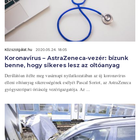
Közszolgálat.hu
2020.05.24. 18:05
Koronavírus – AstraZeneca-vezér: bízunk
benne, hogy sikeres lesz az oltóanyag
Derűlátóan ítélte meg vasárnapi nyilatkozatában az új koronavírus
elleni oltóanyag sikerességének esélyét Pascal Soriot, az AstraZeneca
gyógyszeripari óriáscég vezérigazgatója. Az ...