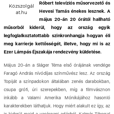
Róbert televíziós műsorvezető és
Közszolgál
Hevesi Tamás énekes lesznek. A
at.hu
május 20-án 20 órától hallható
műsorból kiderül, hogy az ország egyik
legfoglalkoztatottabb szinkronhangja hogyan éli
meg karrierje kettősségét, illetve, hogy mi is az
Ezer Lámpás Éjszakája rendezvény küldetése.
Május 20-án a Sláger Téma első órájának vendége
Faragó András nívódíjas színművész lesz. Az ország
Topiját a színpadokon általában zenés darabokban,
csupa grófi, úri szerepekben, míg a filmvásznon
inkább a Valami Amerika Mónikájához hasonló
karakterekben láthatjuk. Hogy miért alakult ez így, az
is kiderül majd a vasárnapi adásból. Kalmár Tiborral