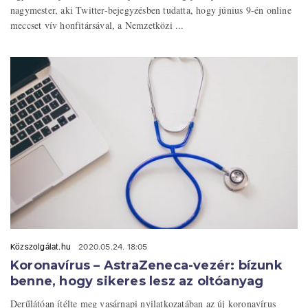
nagymester, aki Twitter-bejegyzésben tudatta, hogy június 9-én online
meccset vív honfitársával, a Nemzetközi ...
Közszolgálat.hu
2020.05.24. 18:05
Koronavírus – AstraZeneca-vezér: bízunk
benne, hogy sikeres lesz az oltóanyag
Derűlátóan ítélte meg vasárnapi nyilatkozatában az új koronavírus