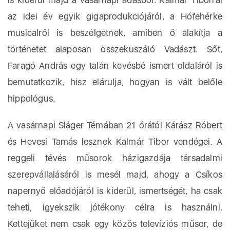
az idei év egyik gigaprodukciójáról, a Hófehérke
musicalről is beszélgetnek, amiben ő alakítja a
történetet alaposan összekuszáló Vadászt. Sőt,
Faragó András egy talán kevésbé ismert oldaláról is
bemutatkozik, hisz elárulja, hogyan is vált belőle
hippológus.
A vasárnapi Sláger Témában 21 órától Kárász Róbert
és Hevesi Tamás lesznek Kalmár Tibor vendégei. A
reggeli tévés műsorok házigazdája társadalmi
szerepvállalásáról is mesél majd, ahogy a Csíkos
napernyő előadójáról is kiderül, ismertségét, ha csak
teheti, igyekszik jótékony célra is használni.
Kettejüket nem csak egy közös televíziós műsor, de