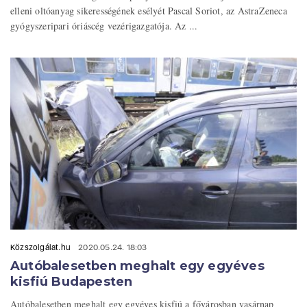
elleni oltóanyag sikerességének esélyét Pascal Soriot, az AstraZeneca
gyógyszeripari óriáscég vezérigazgatója. Az ...
Közszolgálat.hu
2020.05.24. 18:03
Autóbalesetben meghalt egy egyéves
kisfiú Budapesten
Autóbalesetben meghalt egy egyéves kisfiú a fővárosban vasárnap