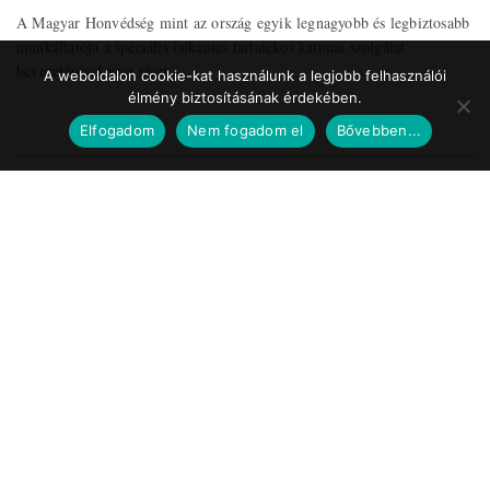
A Magyar Honvédség mint az ország egyik legnagyobb és legbiztosabb
munkáltatója a speciális önkéntes tartalékos katonai szolgálat
bevezetésével vesz részt ...
A weboldalon cookie-kat használunk a legjobb felhasználói
élmény biztosításának érdekében.
Elfogadom
Nem fogadom el
Bővebben...
Impresszum
Médiaajánlat
Szerzői jogok
Facebook
© 2017 Tematic Media Group Kft.
Felügyeleti Szerv