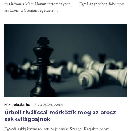
feltáráson a kínai Honan tartományban. Egy Lingpaóban folytatott
ásatáson, a Csenjan régészeti ...
Közszolgálat.hu
2020.05.24. 23:04
Űrbeli riválissal mérkőzik meg az orosz
sakkvilágbajnok
Egyedi sakkjátszmáról tett bejelentést Szergej Karjakin orosz