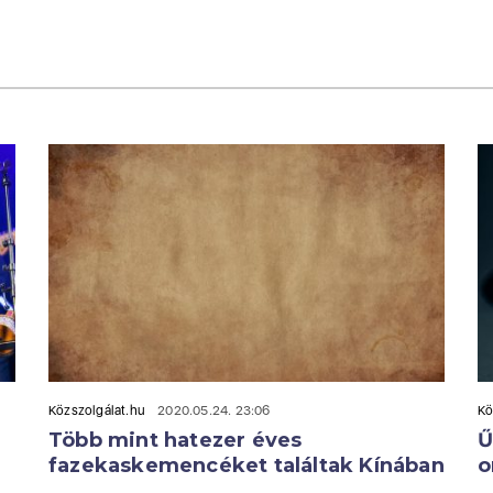
Közszolgálat.hu
2020.05.24. 23:06
Kö
Több mint hatezer éves
Ű
fazekaskemencéket találtak Kínában
o