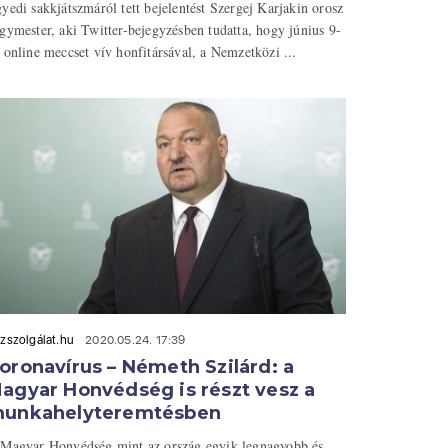
yedi sakkjátszmáról tett bejelentést Szergej Karjakin orosz
gymester, aki Twitter-bejegyzésben tudatta, hogy június 9-
 online meccset vív honfitársával, a Nemzetközi ...
zszolgálat.hu
2020.05.24. 17:39
oronavírus – Németh Szilárd: a
agyar Honvédség is részt vesz a
unkahelyteremtésben
Magyar Honvédség mint az ország egyik legnagyobb és