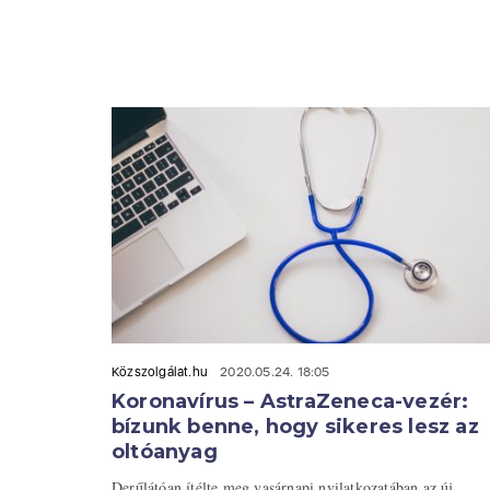
Közszolgálat.hu
2020.05.24. 18:05
Koronavírus – AstraZeneca-vezér:
bízunk benne, hogy sikeres lesz az
oltóanyag
Derűlátóan ítélte meg vasárnapi nyilatkozatában az új