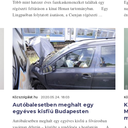
Több mint hatezer éves fazekaskemencéket találtak egy
Eg
régészeti feltáráson a kínai Honan tartományban. Egy
na
Lingpaóban folytatott ásatáson, a Csenjan régészeti ...
én
Közszolgálat.hu
2020.05.24. 18:03
Kö
Autóbalesetben meghalt egy
K
egyéves kisfiú Budapesten
M
m
Autóbalesetben meghalt egy egyéves kisfiú a fővárosban
vasárnap délután – közölte a rendőrség a honlapján. A
A 