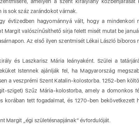
misére, amelyen a szent királylány közbenjárását k
 is sok száz zarándokot várnak.
égy évtizedben hagyománnyá vált, hogy a mindenkori 
Margit valószínűsíthető sírja felett misét mutat be januá
sárnapon. Az első ilyen szentmisét Lékai László bíboros 
irály és Laszkarisz Mária leányaként. Szülei a tatárjárá
eküket Istennek ajánlják fel, ha Magyarország megsza
vesen a veszprémi Szent Katalin-kolostorba. 1252-ben költö
argit-sziget) Szűz Mária-kolostorba, amely a domonkos fé
éves korában tett fogadalmat, és 1270-ben bekövetkezett h
nt Margit „égi születésnapjának” évfordulóját.