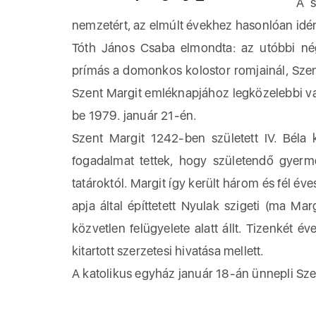
A szent
nemzetért, az elmúlt évekhez hasonlóan idén
Tóth János Csaba elmondta: az utóbbi n
prímás a domonkos kolostor romjainál, Szent 
Szent Margit emléknapjához legközelebbi va
be 1979. január 21-én.
Szent Margit 1242-ben született IV. Béla k
fogadalmat tettek, hogy születendő gyerm
tatároktól. Margit így került három és fél é
apja által építtetett Nyulak szigeti (ma M
közvetlen felügyelete alatt állt. Tizenkét 
kitartott szerzetesi hivatása mellett.
A katolikus egyház január 18-án ünnepli Sze