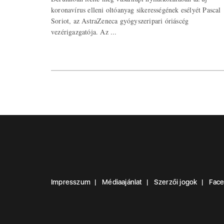
koronavírus elleni oltóanyag sikerességének esélyét Pascal
Soriot, az AstraZeneca gyógyszeripari óriáscég
vezérigazgatója. Az ...
Impresszum
Médiaajánlat
Szerzői jogok
Fac