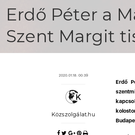
Erdő Péter a M
Szent Margit ti
2020.01.18. 00:39
Erdő P
szentm
kapcso
kolost
Közszolgálat.hu
Budapes