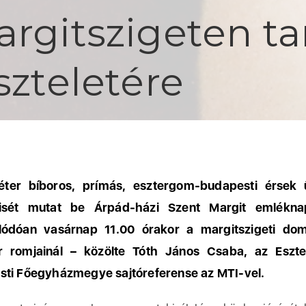
argitszigeten ta
szteletére
éter bíboros, prímás, esztergom-budapesti érsek 
isét mutat be Árpád-házi Szent Margit emlékna
lódóan vasárnap 11.00 órakor a margitszigeti do
or romjainál – közölte Tóth János Csaba, az Eszt
ti Főegyházmegye sajtóreferense az MTI-vel.