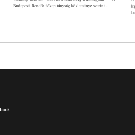
Budapesti Rendőr-főkapitányság közleménye szerint ...
le
ka
ebook