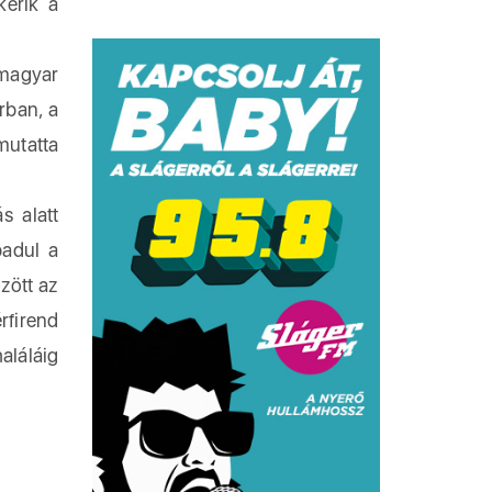
érik a
magyar
rban, a
mutatta
s alatt
badul a
zött az
rfirend
aláláig