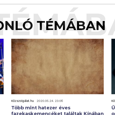
TÉMÁB
ONLÓ TÉMÁBAN
Közszolgálat.hu
2020.05.24. 23:06
Kö
Több mint hatezer éves
Ű
fazekaskemencéket találtak Kínában
o