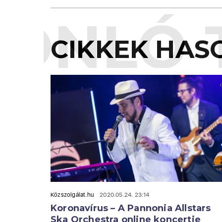
ONLÓ 
CIKKEK HAS
Közszolgálat.hu
2020.05.24. 23:14
Koronavírus – A Pannonia Allstars
Ska Orchestra online koncertje