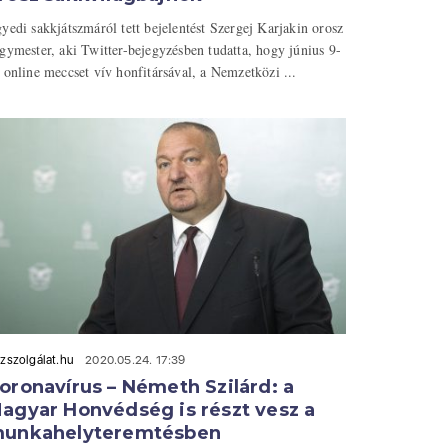
yedi sakkjátszmáról tett bejelentést Szergej Karjakin orosz
gymester, aki Twitter-bejegyzésben tudatta, hogy június 9-
 online meccset vív honfitársával, a Nemzetközi ...
zszolgálat.hu
2020.05.24. 17:39
oronavírus – Németh Szilárd: a
agyar Honvédség is részt vesz a
unkahelyteremtésben