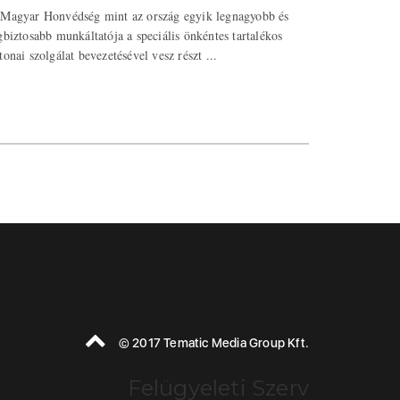
Magyar Honvédség mint az ország egyik legnagyobb és
gbiztosabb munkáltatója a speciális önkéntes tartalékos
tonai szolgálat bevezetésével vesz részt ...
© 2017 Tematic Media Group Kft.
Felügyeleti Szerv