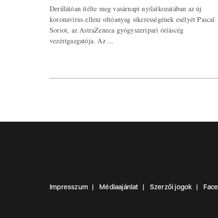
Derűlátóan ítélte meg vasárnapi nyilatkozatában az új
koronavírus elleni oltóanyag sikerességének esélyét Pascal
Soriot, az AstraZeneca gyógyszeripari óriáscég
vezérigazgatója. Az ...
Impresszum
Médiaajánlat
Szerzői jogok
Fac