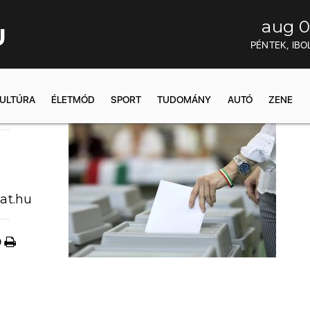
aug 0
U
PÉNTEK, IBO
ULTÚRA
ÉLETMÓD
SPORT
TUDOMÁNY
AUTÓ
ZENE
19:22
at.hu