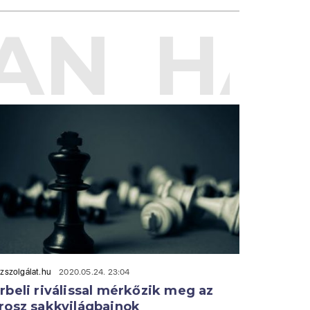
AN
HAS
zszolgálat.hu
2020.05.24. 23:04
rbeli riválissal mérkőzik meg az
rosz sakkvilágbajnok