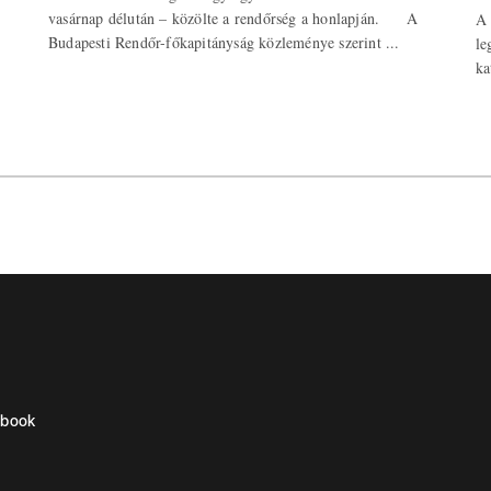
vasárnap délután – közölte a rendőrség a honlapján. A
A 
Budapesti Rendőr-főkapitányság közleménye szerint ...
le
ka
ebook