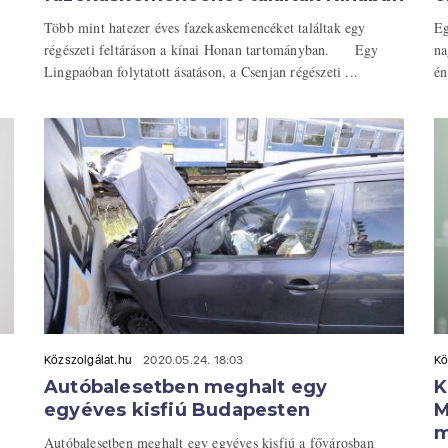
Több mint hatezer éves fazekaskemencéket találtak egy
Eg
régészeti feltáráson a kínai Honan tartományban. Egy
na
Lingpaóban folytatott ásatáson, a Csenjan régészeti ...
én
Közszolgálat.hu
2020.05.24. 18:03
Kö
Autóbalesetben meghalt egy
K
egyéves kisfiú Budapesten
M
m
Autóbalesetben meghalt egy egyéves kisfiú a fővárosban