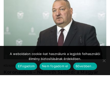
A weboldalon cookie-kat használunk a legjobb felhasználói
élmény biztosításának érdekében.
Közszolgálat.hu
2020.05.24. 17:39
Elfogadom
Nem fogadom el
Bővebben...
Koronavírus – Németh Szilárd: a Magyar
Honvédség is részt vesz a
munkahelyteremtésben
A Magyar Honvédség mint az ország egyik legnagyobb és legbiztosabb
munkáltatója a speciális önkéntes tartalékos katonai szolgálat
bevezetésével vesz részt ...