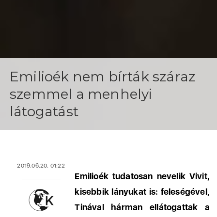
Emilioék nem bírták száraz
szemmel a menhelyi
látogatást
2019.06.20. 01:22
Emilioék tudatosan nevelik Vivit,
kisebbik lányukat is: feleségével,
Tinával hárman ellátogattak a