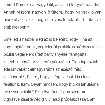
amiért Ramszeszt vagy Lilit, a család kutyáit odaadná.
Annak viszont nagyon örültem, hogy vannak olyan
pici kutyák, akik még nem vesztették el a hitüket az
emberekben.”
Emellett a napba még az is belefért, hogy Tina az
anyukájától tanult, végtelenül praktikus módszerrel: a
bicikli végére erősített partvisnyéllel tanítgatta
kisebbik lányát, Vivit kerékpározásra. Tina tapasztalt
édesanyaként elmagyarázta az eséstől félő
kislánynak: „Biztos, hogy el fogsz esni. Ha elesel,
felállunk, fiam. Olyan nincsen, hogy bicikli tanulásnál
ne essen valaki.” Ezt követően árgus szemmel,
vigyázva kísérte végig Vivi első próbálkozásait, ami