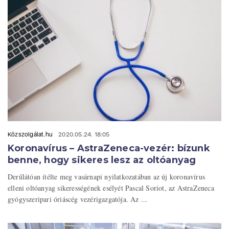
Közszolgálat.hu
2020.05.24. 18:05
Koronavírus – AstraZeneca-vezér: bízunk
benne, hogy sikeres lesz az oltóanyag
Derűlátóan ítélte meg vasárnapi nyilatkozatában az új koronavírus
elleni oltóanyag sikerességének esélyét Pascal Soriot, az AstraZeneca
gyógyszeripari óriáscég vezérigazgatója. Az ...