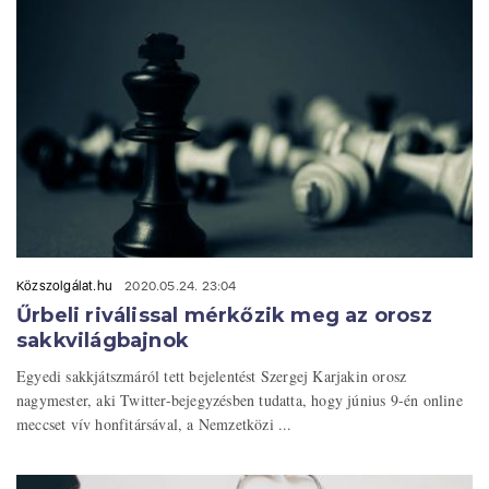
Közszolgálat.hu
2020.05.24. 23:04
Űrbeli riválissal mérkőzik meg az orosz
sakkvilágbajnok
Egyedi sakkjátszmáról tett bejelentést Szergej Karjakin orosz
nagymester, aki Twitter-bejegyzésben tudatta, hogy június 9-én online
meccset vív honfitársával, a Nemzetközi ...