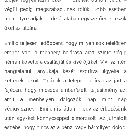
végül pedig megszabadulnak tőlük. Jobb esetben
menhelyre adják le, de általában egyszerűen kiteszik
őket az utcára.
Emilio teljesen ledöbbent, hogy milyen sok felelőtlen
ember van, a menhely bejárása alatt szinte végig
némán követte a családját és kísérőjüket. Vivi szintén
hangtalanul, anyukája kezét szorítva figyelte a
ketrecek lakóit. Tinának a telepet bejárva az járt a
fejében, hogy micsoda emberfeletti teljesítmény az,
amit a menhelyen dolgozók nap mint nap
végigvisznek. „Emilen is láttam, hogy az érkezésünk
után egy-két könnycseppet elmorzsolt. Az juthatott
eszébe, hogy nincs az a pénz, vagy bármilyen dolog,