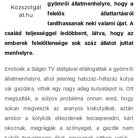
gyömrői állatmenhelyre, hogy a
Közszolgál
felelős állattartásról
at.hu
taníthassanak neki valami újat. A
család teljességgel ledöbbent, látva, hogy az
emberek felelőtlensége sok száz állatot juttat
menhelyre.
Emilioék a Sláger TV stábjával ellátogattak a gyömrői
állatmenhelyre, ahol jelenleg hatszáz-hétszáz kutya
vár gazdára, vittek egy nagy adag kutyatápot is. Ott
megtudták, a súlyos probléma onnan ered, hogy
sokan megveszik az aranyos kiskutyákat, aztán
amikor a kölykök elkezdenek felcseperedni, kárt
okoznak, megrágják a szőnyeget, a gazdik nem
tudják fegyelmezni őket, nincsenek otthon velük –