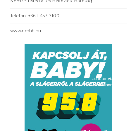
Nemzeti Média- és Hírközlési Hatóság
Telefon: +36 1 457 7100
www.nmhh.hu
acheter viagra sans
ordonnance