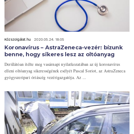
Közszolgálat.hu
2020.05.24. 18:05
Koronavírus – AstraZeneca-vezér: bízunk
benne, hogy sikeres lesz az oltóanyag
Derűlátóan ítélte meg vasárnapi nyilatkozatában az új koronavírus
elleni oltóanyag sikerességének esélyét Pascal Soriot, az AstraZeneca
gyógyszeripari óriáscég vezérigazgatója. Az ...