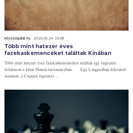
Közszolgálat.hu
2020.05.24. 23:06
Több mint hatezer éves
fazekaskemencéket találtak Kínában
Több mint hatezer éves fazekaskemencéket találtak egy régészeti
feltáráson a kínai Honan tartományban. Egy Lingpaóban folytatott
ásatáson, a Csenjan régészeti ...