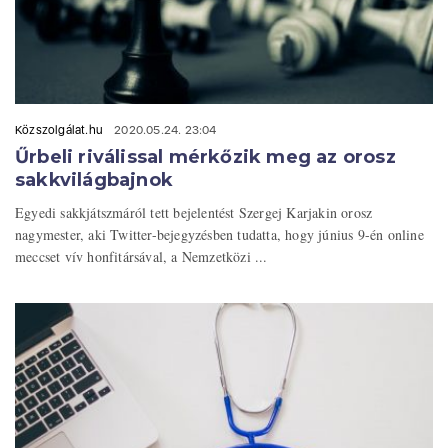
Közszolgálat.hu
2020.05.24. 23:04
Űrbeli riválissal mérkőzik meg az orosz
sakkvilágbajnok
Egyedi sakkjátszmáról tett bejelentést Szergej Karjakin orosz
nagymester, aki Twitter-bejegyzésben tudatta, hogy június 9-én online
meccset vív honfitársával, a Nemzetközi ...