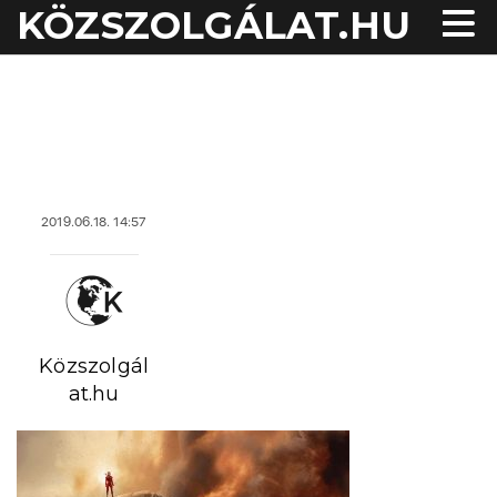
KÖZSZOLGÁLAT.HU
acheter viagra sans
ordonnance
2019.06.18. 14:57
Közszolgál
at.hu