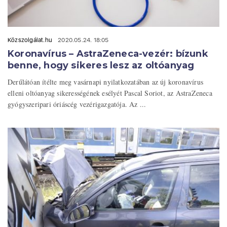
Közszolgálat.hu
2020.05.24. 18:05
Koronavírus – AstraZeneca-vezér: bízunk
benne, hogy sikeres lesz az oltóanyag
Derűlátóan ítélte meg vasárnapi nyilatkozatában az új koronavírus
elleni oltóanyag sikerességének esélyét Pascal Soriot, az AstraZeneca
gyógyszeripari óriáscég vezérigazgatója. Az ...