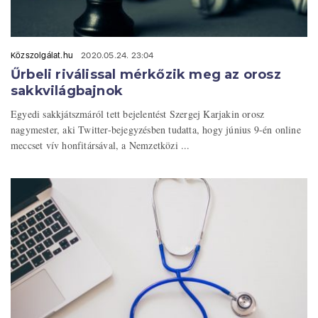
Közszolgálat.hu
2020.05.24. 23:04
Űrbeli riválissal mérkőzik meg az orosz
sakkvilágbajnok
Egyedi sakkjátszmáról tett bejelentést Szergej Karjakin orosz
nagymester, aki Twitter-bejegyzésben tudatta, hogy június 9-én online
meccset vív honfitársával, a Nemzetközi ...