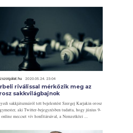
zszolgálat.hu
2020.05.24. 23:04
rbeli riválissal mérkőzik meg az
rosz sakkvilágbajnok
yedi sakkjátszmáról tett bejelentést Szergej Karjakin orosz
gymester, aki Twitter-bejegyzésben tudatta, hogy június 9-
 online meccset vív honfitársával, a Nemzetközi ...