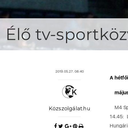
Élő tv-sportköz
2019.05.27. 08:40
A hétfő
május 2
M4 Sp
Közszolgálat.hu
14.45: 
Hungári