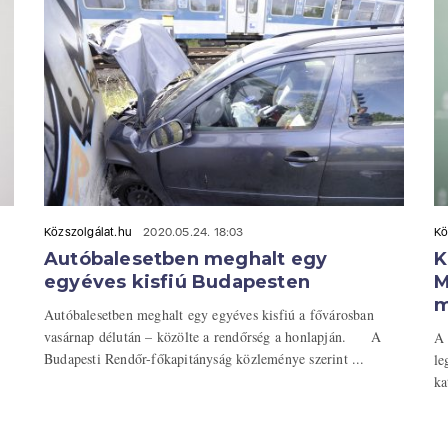
Közszolgálat.hu
2020.05.24. 18:03
Kö
Autóbalesetben meghalt egy
K
egyéves kisfiú Budapesten
M
m
Autóbalesetben meghalt egy egyéves kisfiú a fővárosban
vasárnap délután – közölte a rendőrség a honlapján. A
A 
Budapesti Rendőr-főkapitányság közleménye szerint ...
le
ka