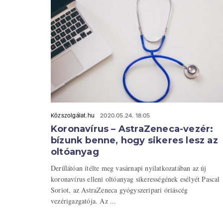
Közszolgálat.hu
2020.05.24. 18:05
Koronavírus – AstraZeneca-vezér:
bízunk benne, hogy sikeres lesz az
oltóanyag
Derűlátóan ítélte meg vasárnapi nyilatkozatában az új
koronavírus elleni oltóanyag sikerességének esélyét Pascal
Soriot, az AstraZeneca gyógyszeripari óriáscég
vezérigazgatója. Az ...