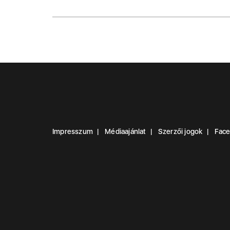
Impresszum
Médiaajánlat
Szerzői jogok
Fac