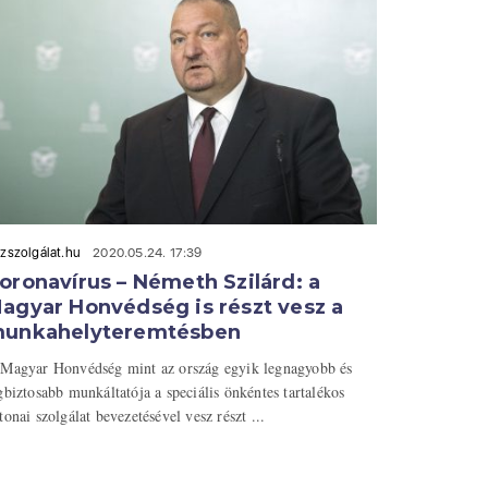
zszolgálat.hu
2020.05.24. 17:39
oronavírus – Németh Szilárd: a
agyar Honvédség is részt vesz a
unkahelyteremtésben
Magyar Honvédség mint az ország egyik legnagyobb és
gbiztosabb munkáltatója a speciális önkéntes tartalékos
tonai szolgálat bevezetésével vesz részt ...