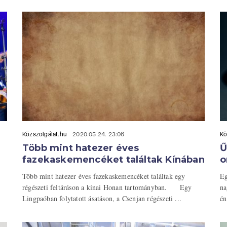
Közszolgálat.hu
2020.05.24. 23:06
Kö
Több mint hatezer éves
Ű
fazekaskemencéket találtak Kínában
o
Több mint hatezer éves fazekaskemencéket találtak egy
Eg
régészeti feltáráson a kínai Honan tartományban. Egy
na
Lingpaóban folytatott ásatáson, a Csenjan régészeti ...
én