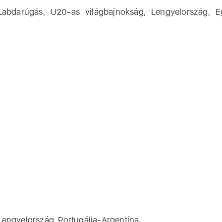
Labdarúgás, U20-as világbajnokság, Lengyelország, E
Lengyelország, Portugália-Argentína