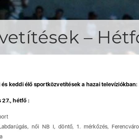
vetítések – Hétf
i és keddi élő sportközvetítések a hazai televíziókban:
7., hétfő :
ort
Labdarúgás, női NB I, döntő, 1. mérkőzés, Ferencvá
a