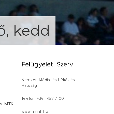
ő, kedd
Felügyeleti Szerv
Nemzeti Média- és Hírközlési
Hatóság
Telefon: +36 1 457 7100
ros-MTK
www.nmhh.hu