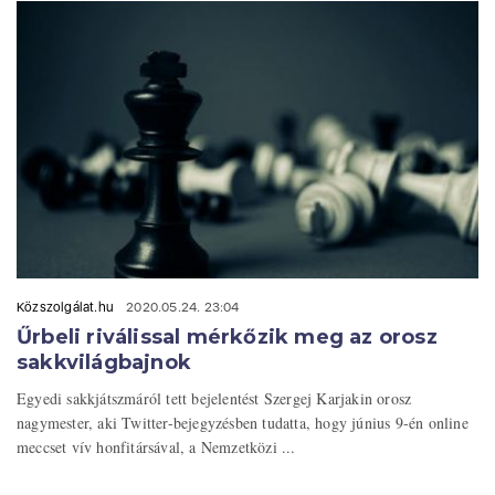
Közszolgálat.hu
2020.05.24. 23:04
Űrbeli riválissal mérkőzik meg az orosz
sakkvilágbajnok
Egyedi sakkjátszmáról tett bejelentést Szergej Karjakin orosz
nagymester, aki Twitter-bejegyzésben tudatta, hogy június 9-én online
meccset vív honfitársával, a Nemzetközi ...