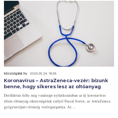
Közszolgálat.hu
2020.05.24. 18:05
Koronavírus – AstraZeneca-vezér: bízunk
benne, hogy sikeres lesz az oltóanyag
Derűlátóan ítélte meg vasárnapi nyilatkozatában az új koronavírus
elleni oltóanyag sikerességének esélyét Pascal Soriot, az AstraZeneca
gyógyszeripari óriáscég vezérigazgatója. Az ...