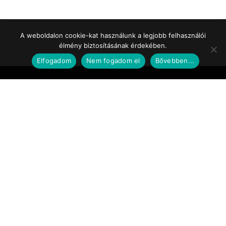
A weboldalon cookie-kat használunk a legjobb felhasználói
élmény biztosításának érdekében.
Elfogadom
Nem fogadom el
Bővebben...
Impresszum
Médiaajánlat
Szerzői jogok
Facebook
© 2017 Tematic Media Group Kft.
Felügyeleti Szerv
Nemzeti Média- és Hírközlési Hatóság
Telefon: +36 1 457 7100
www.nmhh.hu