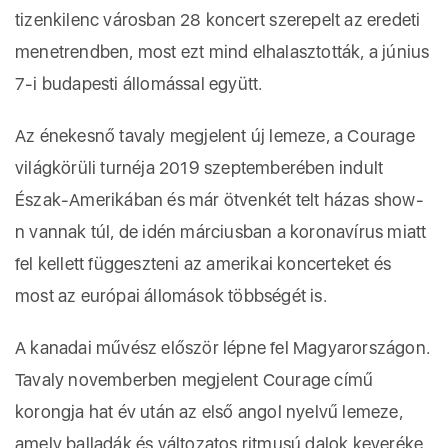
tizenkilenc városban 28 koncert szerepelt az eredeti
menetrendben, most ezt mind elhalasztották, a június
7-i budapesti állomással együtt.
Az énekesnő tavaly megjelent új lemeze, a Courage
világkörüli turnéja 2019 szeptemberében indult
Észak-Amerikában és már ötvenkét telt házas show-
n vannak túl, de idén márciusban a koronavírus miatt
fel kellett függeszteni az amerikai koncerteket és
most az európai állomások többségét is.
A kanadai művész először lépne fel Magyarországon.
Tavaly novemberben megjelent Courage című
korongja hat év után az első angol nyelvű lemeze,
amely balladák és változatos ritmusú dalok keveréke.