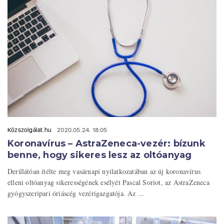
Közszolgálat.hu
2020.05.24. 18:05
Koronavírus – AstraZeneca-vezér: bízunk
benne, hogy sikeres lesz az oltóanyag
Derűlátóan ítélte meg vasárnapi nyilatkozatában az új koronavírus
elleni oltóanyag sikerességének esélyét Pascal Soriot, az AstraZeneca
gyógyszeripari óriáscég vezérigazgatója. Az ...