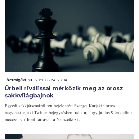
Közszolgálat.hu
2020.05.24. 23:04
Űrbeli riválissal mérkőzik meg az orosz
sakkvilágbajnok
Egyedi sakkjátszmáról tett bejelentést Szergej Karjakin orosz
nagymester, aki Twitter-bejegyzésben tudatta, hogy június 9-én online
meccset vív honfitársával, a Nemzetközi ...