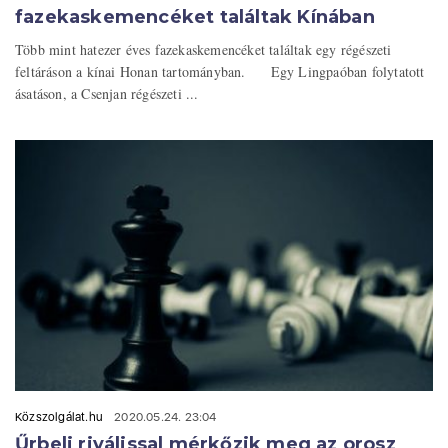
fazekaskemencéket találtak Kínában
Több mint hatezer éves fazekaskemencéket találtak egy régészeti
feltáráson a kínai Honan tartományban. Egy Lingpaóban folytatott
ásatáson, a Csenjan régészeti ...
Közszolgálat.hu
2020.05.24. 23:04
Űrbeli riválissal mérkőzik meg az orosz