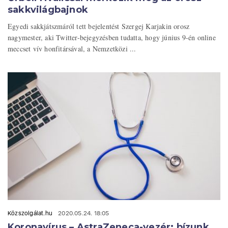
sakkvilágbajnok
Egyedi sakkjátszmáról tett bejelentést Szergej Karjakin orosz
nagymester, aki Twitter-bejegyzésben tudatta, hogy június 9-én online
meccset vív honfitársával, a Nemzetközi ...
Közszolgálat.hu
2020.05.24. 18:05
Koronavírus – AstraZeneca-vezér: bízunk