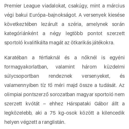
Premier League viadalokat, csakúgy, mint a március
végi bakui Európa-bajnokságot. A versenyek kiesése
következtében lezárult a széria, amelynek során
kategóriánként a négy legtöbb pontot szerzett
sportoló kvalifikálta magát az ötkarikás játékokra.
Karatéban a férfiaknál és a nőknél is egyéni
formagyakorlatban, valamint három küzdelmi
súlycsoportban rendeznek versenyeket, és
valamennyiben tíz fő méri majd össze a tudását. Az
olimpiai pontszerző sorozatban magyar sportoló nem
szerzett kvótát – ehhez Hárspataki Gábor állt a
legközelebb, aki a 75 kg-osok között a kilencedik
helyen végzett a ranglistán.