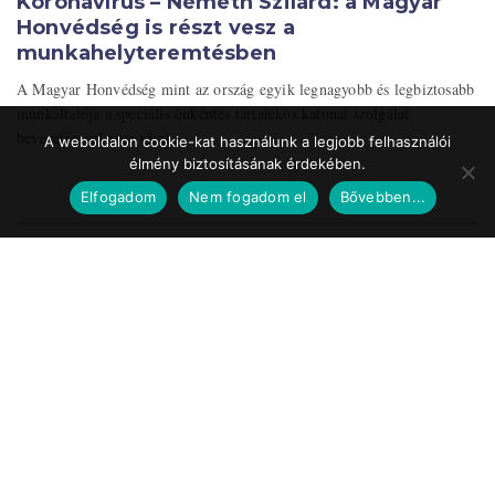
Koronavírus – Németh Szilárd: a Magyar
Honvédség is részt vesz a
munkahelyteremtésben
A Magyar Honvédség mint az ország egyik legnagyobb és legbiztosabb
munkáltatója a speciális önkéntes tartalékos katonai szolgálat
bevezetésével vesz részt ...
A weboldalon cookie-kat használunk a legjobb felhasználói
élmény biztosításának érdekében.
Elfogadom
Nem fogadom el
Bővebben...
Impresszum
Médiaajánlat
Szerzői jogok
Facebook
© 2017 Tematic Media Group Kft.