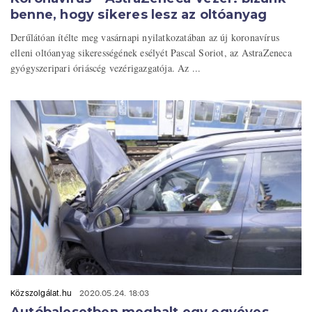
benne, hogy sikeres lesz az oltóanyag
Derűlátóan ítélte meg vasárnapi nyilatkozatában az új koronavírus
elleni oltóanyag sikerességének esélyét Pascal Soriot, az AstraZeneca
gyógyszeripari óriáscég vezérigazgatója. Az ...
Közszolgálat.hu
2020.05.24. 18:03
Autóbalesetben meghalt egy egyéves