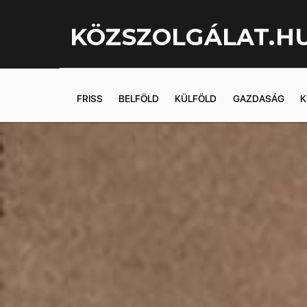
KÖZSZOLGÁLAT.H
FRISS
BELFÖLD
KÜLFÖLD
GAZDASÁG
K