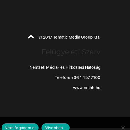
© 2017 Tematic Media Group Kft.
Felügyeleti Szerv
Nemzeti Média- és Hírközlési Hatóság
Telefon: +36 1 457 7100
www.nmhh.hu
Nem fogadom el
Bővebben...