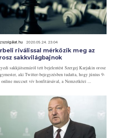
zszolgálat.hu
2020.05.24. 23:04
rbeli riválissal mérkőzik meg az
rosz sakkvilágbajnok
yedi sakkjátszmáról tett bejelentést Szergej Karjakin orosz
gymester, aki Twitter-bejegyzésben tudatta, hogy június 9-
 online meccset vív honfitársával, a Nemzetközi ...