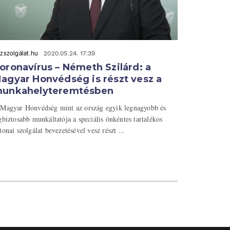
zszolgálat.hu
2020.05.24. 17:39
oronavírus – Németh Szilárd: a
agyar Honvédség is részt vesz a
unkahelyteremtésben
Magyar Honvédség mint az ország egyik legnagyobb és
gbiztosabb munkáltatója a speciális önkéntes tartalékos
tonai szolgálat bevezetésével vesz részt ...