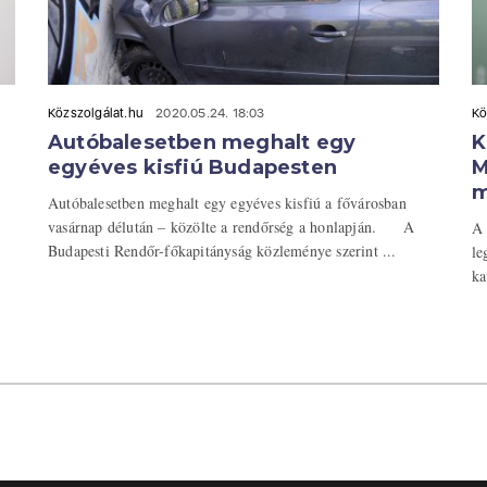
Közszolgálat.hu
2020.05.24. 18:03
Kö
Autóbalesetben meghalt egy
K
egyéves kisfiú Budapesten
M
m
Autóbalesetben meghalt egy egyéves kisfiú a fővárosban
vasárnap délután – közölte a rendőrség a honlapján. A
A 
Budapesti Rendőr-főkapitányság közleménye szerint ...
le
ka