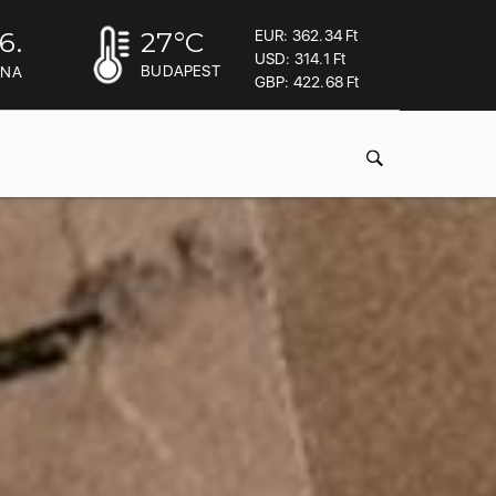
6.
27
°C
EUR: 362.34 Ft
USD: 314.1 Ft
BUDAPEST
INA
GBP: 422.68 Ft