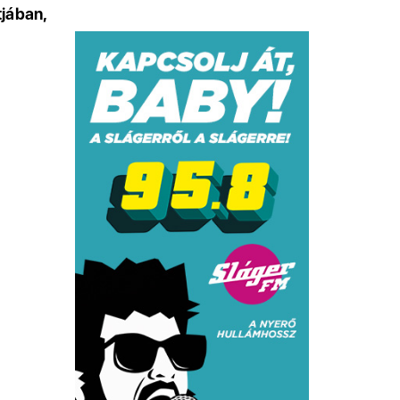
jában,