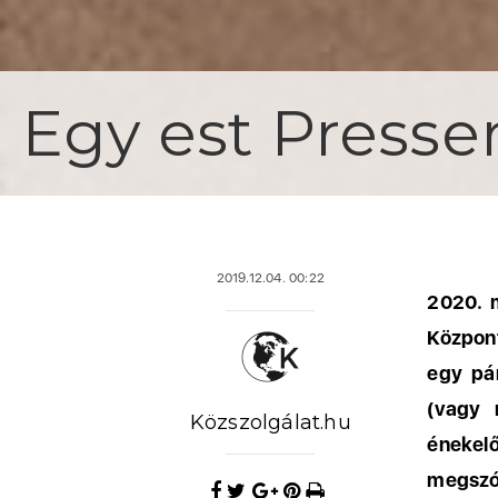
Egy est Presse
2019.12.04. 00:22
2020. m
Központ
egy pá
(vagy 
Közszolgálat.hu
énekelő
megszól