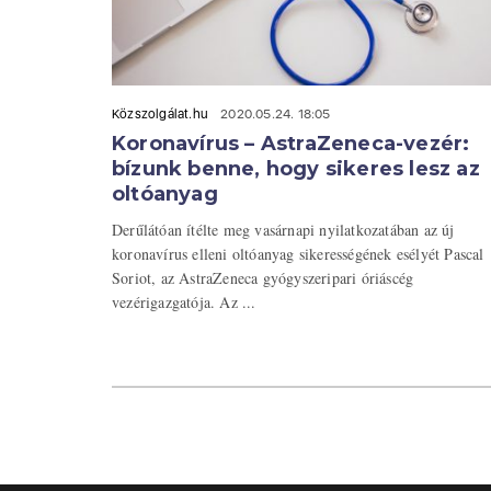
Közszolgálat.hu
2020.05.24. 18:05
Koronavírus – AstraZeneca-vezér:
bízunk benne, hogy sikeres lesz az
oltóanyag
Derűlátóan ítélte meg vasárnapi nyilatkozatában az új
koronavírus elleni oltóanyag sikerességének esélyét Pascal
Soriot, az AstraZeneca gyógyszeripari óriáscég
vezérigazgatója. Az ...