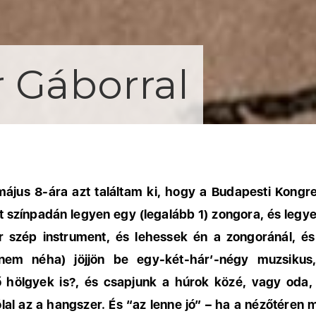
r Gáborral
ájus 8-ára azt találtam ki, hogy a Budapesti Kongr
 színpadán legyen egy (legalább 1) zongora, és leg
r szép instrument, és lehessek én a zongoránál, és
nem néha) jöjjön be egy-két-hár’-négy muzsikus,
 hölgyek is?, és csapjunk a húrok közé, vagy oda, 
al az a hangszer. És “az lenne jó” – ha a nézőtéren 