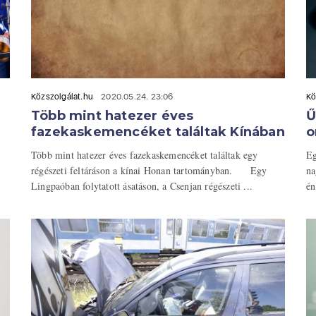
Közszolgálat.hu
2020.05.24. 23:06
Kö
Több mint hatezer éves
Ű
fazekaskemencéket találtak Kínában
o
Több mint hatezer éves fazekaskemencéket találtak egy
Eg
régészeti feltáráson a kínai Honan tartományban. Egy
na
Lingpaóban folytatott ásatáson, a Csenjan régészeti ...
én