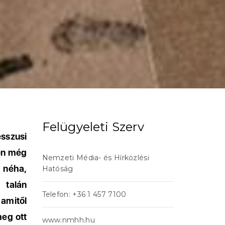
Felügyeleti Szerv
esszusi
yen még
Nemzeti Média- és Hírközlési
 néha,
Hatóság
 talán
Telefon: +36 1 457 7100
amitől
meg ott
www.nmhh.hu