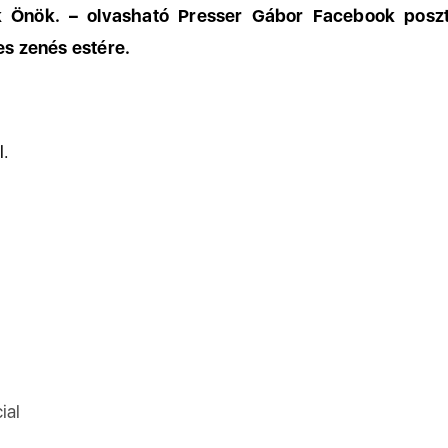
k Önök. – olvasható Presser Gábor Facebook poszt
es zenés estére.
l.
ial