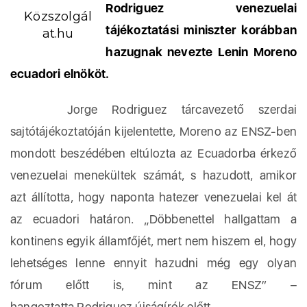
Rodriguez venezuelai
Közszolgál
tájékoztatási miniszter korábban
at.hu
hazugnak nevezte Lenin Moreno
ecuadori elnököt.
Jorge Rodriguez tárcavezető szerdai
sajtótájékoztatóján kijelentette, Moreno az ENSZ-ben
mondott beszédében eltúlozta az Ecuadorba érkező
venezuelai menekültek számát, s hazudott, amikor
azt állította, hogy naponta hatezer venezuelai kel át
az ecuadori határon. „Döbbenettel hallgattam a
kontinens egyik államfőjét, mert nem hiszem el, hogy
lehetséges lenne ennyit hazudni még egy olyan
fórum előtt is, mint az ENSZ” –
hangoztatta Rodriguez újságírók előtt.