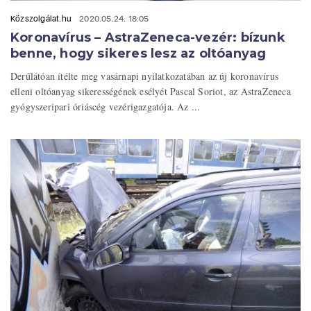
Közszolgálat.hu
2020.05.24. 18:05
Koronavírus – AstraZeneca-vezér: bízunk
benne, hogy sikeres lesz az oltóanyag
Derűlátóan ítélte meg vasárnapi nyilatkozatában az új koronavírus
elleni oltóanyag sikerességének esélyét Pascal Soriot, az AstraZeneca
gyógyszeripari óriáscég vezérigazgatója. Az ...