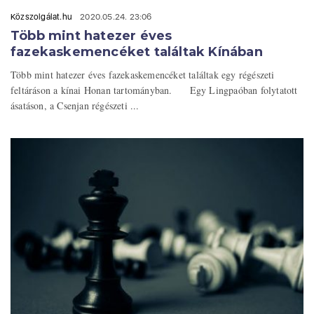
Közszolgálat.hu
2020.05.24. 23:06
Több mint hatezer éves
fazekaskemencéket találtak Kínában
Több mint hatezer éves fazekaskemencéket találtak egy régészeti
feltáráson a kínai Honan tartományban. Egy Lingpaóban folytatott
ásatáson, a Csenjan régészeti ...