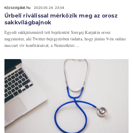
Közszolgálat.hu
2020.05.24. 23:04
Űrbeli riválissal mérkőzik meg az orosz
sakkvilágbajnok
Egyedi sakkjátszmáról tett bejelentést Szergej Karjakin orosz
nagymester, aki Twitter-bejegyzésben tudatta, hogy június 9-én online
meccset vív honfitársával, a Nemzetközi ...