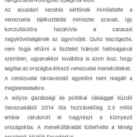
Az ecuadori vezetés sértőnek minősítette a
venezuelai tájékoztatási miniszter szavait, így
konzultációra hazahívta a caracasi
nagykövetségének az ügyvivőjét. Quito leszögezte,
nem fogja eltűrni a tisztelet hiányát hatóságaival
szemben, ugyanakkor továbbra is azon lesz, hogy
segítse az országba érkező venezuelai menekülteket.
A venezuelai tárcavezető egyelőre nem reagált a
megkeresésekre.
A súlyos gazdasági és politikai válsággal küzdő
Venezuelából 2014 óta hozzávetőleg 2,3 millió
ember vándorolt el nagyrészt a környező
országokba. A menekültáradat túlterhelte a térség
országait, köztük Ecuadort is.