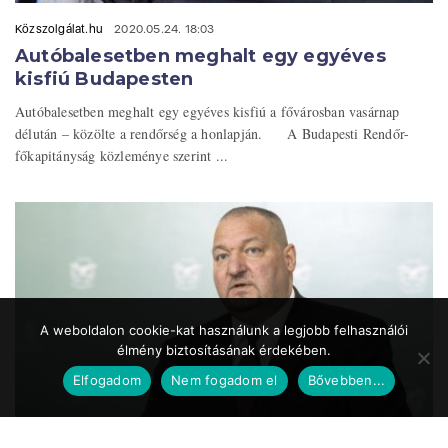
Közszolgálat.hu
2020.05.24. 18:03
Autóbalesetben meghalt egy egyéves
kisfiú Budapesten
Autóbalesetben meghalt egy egyéves kisfiú a fővárosban vasárnap
délután – közölte a rendőrség a honlapján. A Budapesti Rendőr-
főkapitányság közleménye szerint ...
A weboldalon cookie-kat használunk a legjobb felhasználói
élmény biztosításának érdekében.
Elfogadom
Nem fogadom el
Bővebben...