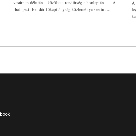
vasárnap délután – közölte a rendőrség a honlapján. A
A 
Budapesti Rendőr-főkapitányság közleménye szerint ...
le
ka
ebook