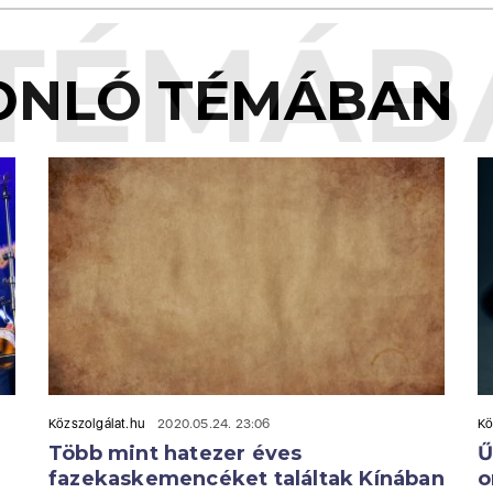
TÉMÁB
ONLÓ TÉMÁBAN
Közszolgálat.hu
2020.05.24. 23:06
Kö
Több mint hatezer éves
Ű
fazekaskemencéket találtak Kínában
o