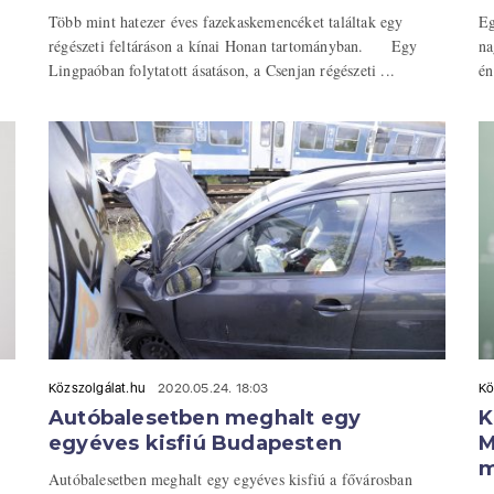
Több mint hatezer éves fazekaskemencéket találtak egy
Eg
régészeti feltáráson a kínai Honan tartományban. Egy
na
Lingpaóban folytatott ásatáson, a Csenjan régészeti ...
én
Közszolgálat.hu
2020.05.24. 18:03
Kö
Autóbalesetben meghalt egy
K
egyéves kisfiú Budapesten
M
m
Autóbalesetben meghalt egy egyéves kisfiú a fővárosban