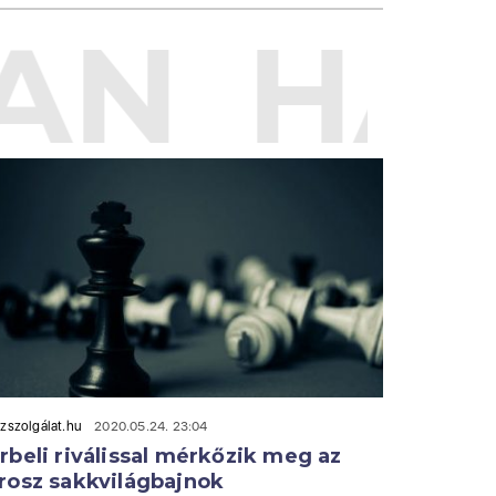
AN
HAS
zszolgálat.hu
2020.05.24. 23:04
rbeli riválissal mérkőzik meg az
rosz sakkvilágbajnok