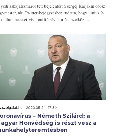
yedi sakkjátszmáról tett bejelentést Szergej Karjakin orosz
gymester, aki Twitter-bejegyzésben tudatta, hogy június 9-
 online meccset vív honfitársával, a Nemzetközi ...
zszolgálat.hu
2020.05.24. 17:39
oronavírus – Németh Szilárd: a
agyar Honvédség is részt vesz a
unkahelyteremtésben