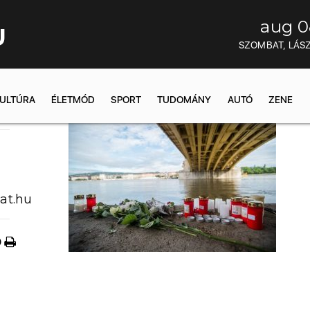
aug 0
U
SZOMBAT, LÁS
ULTÚRA
ÉLETMÓD
SPORT
TUDOMÁNY
AUTÓ
ZENE
0:17
at.hu