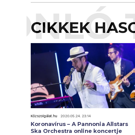
ONLÓ 
CIKKEK HAS
Közszolgálat.hu
2020.05.24. 23:14
Koronavírus – A Pannonia Allstars
Ska Orchestra online koncertje