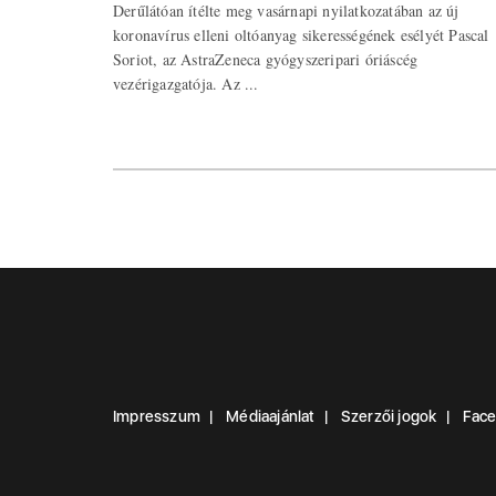
Derűlátóan ítélte meg vasárnapi nyilatkozatában az új
koronavírus elleni oltóanyag sikerességének esélyét Pascal
Soriot, az AstraZeneca gyógyszeripari óriáscég
vezérigazgatója. Az ...
Impresszum
Médiaajánlat
Szerzői jogok
Fac