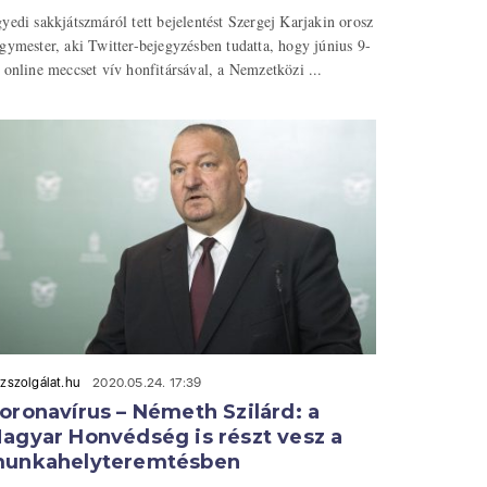
yedi sakkjátszmáról tett bejelentést Szergej Karjakin orosz
gymester, aki Twitter-bejegyzésben tudatta, hogy június 9-
 online meccset vív honfitársával, a Nemzetközi ...
zszolgálat.hu
2020.05.24. 17:39
oronavírus – Németh Szilárd: a
agyar Honvédség is részt vesz a
unkahelyteremtésben