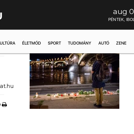
aug 0
U
PÉNTEK, IBO
ULTÚRA
ÉLETMÓD
SPORT
TUDOMÁNY
AUTÓ
ZENE
22:47
at.hu