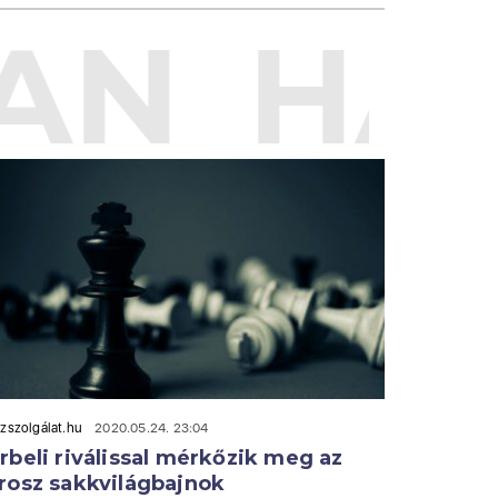
AN
HAS
zszolgálat.hu
2020.05.24. 23:04
rbeli riválissal mérkőzik meg az
rosz sakkvilágbajnok