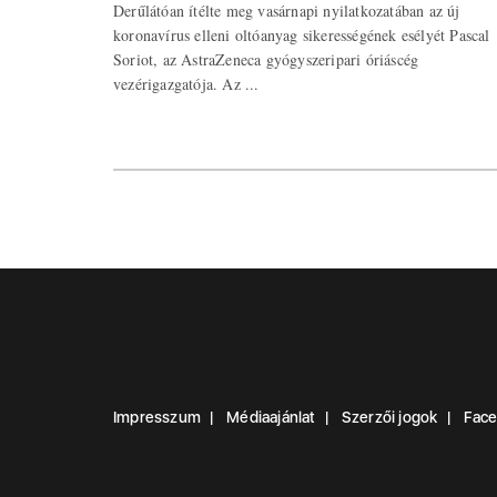
Derűlátóan ítélte meg vasárnapi nyilatkozatában az új
koronavírus elleni oltóanyag sikerességének esélyét Pascal
Soriot, az AstraZeneca gyógyszeripari óriáscég
vezérigazgatója. Az ...
Impresszum
Médiaajánlat
Szerzői jogok
Fac