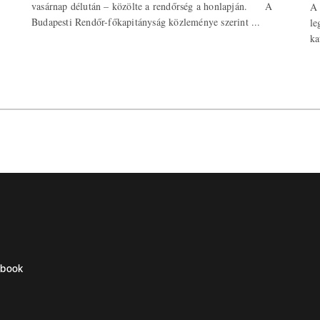
vasárnap délután – közölte a rendőrség a honlapján. A
A 
Budapesti Rendőr-főkapitányság közleménye szerint ...
le
ka
ebook