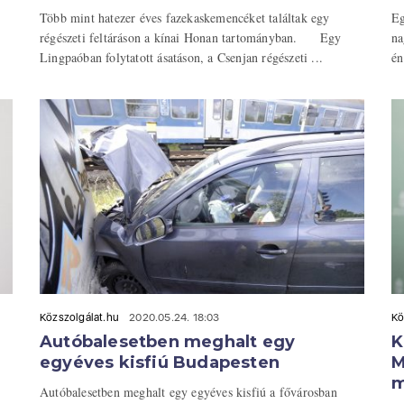
Több mint hatezer éves fazekaskemencéket találtak egy
Eg
régészeti feltáráson a kínai Honan tartományban. Egy
na
Lingpaóban folytatott ásatáson, a Csenjan régészeti ...
én
Közszolgálat.hu
2020.05.24. 18:03
Kö
Autóbalesetben meghalt egy
K
egyéves kisfiú Budapesten
M
m
Autóbalesetben meghalt egy egyéves kisfiú a fővárosban