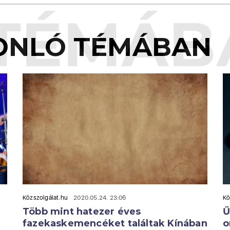
TÉMÁB
ONLÓ TÉMÁBAN
Közszolgálat.hu
2020.05.24. 23:06
Kö
Több mint hatezer éves
Ű
fazekaskemencéket találtak Kínában
o