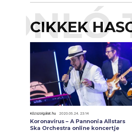
ONLÓ 
CIKKEK HAS
Közszolgálat.hu
2020.05.24. 23:14
Koronavírus – A Pannonia Allstars
Ska Orchestra online koncertje