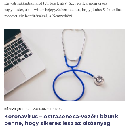
Egyedi sakkjátszmáról tett bejelentést Szergej Karjakin orosz
nagymester, aki Twitter-bejegyzésben tudatta, hogy június 9-én online
meccset vív honfitársával, a Nemzetközi ...
Közszolgálat.hu
2020.05.24. 18:05
Koronavírus – AstraZeneca-vezér: bízunk
benne, hogy sikeres lesz az oltóanyag