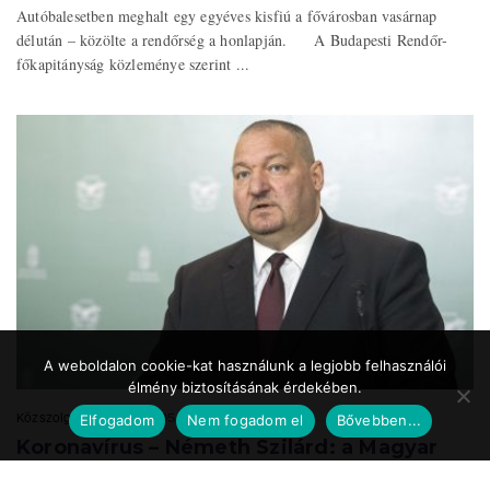
Autóbalesetben meghalt egy egyéves kisfiú a fővárosban vasárnap
délután – közölte a rendőrség a honlapján. A Budapesti Rendőr-
főkapitányság közleménye szerint ...
A weboldalon cookie-kat használunk a legjobb felhasználói
élmény biztosításának érdekében.
Közszolgálat.hu
2020.05.24. 17:39
Elfogadom
Nem fogadom el
Bővebben...
Koronavírus – Németh Szilárd: a Magyar
Honvédség is részt vesz a