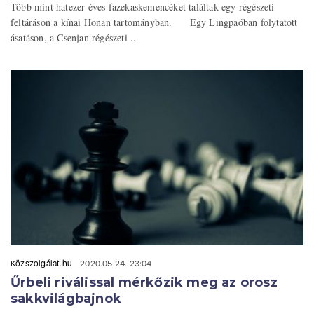
Több mint hatezer éves fazekaskemencéket találtak egy régészeti
feltáráson a kínai Honan tartományban. Egy Lingpaóban folytatott
ásatáson, a Csenjan régészeti ...
Közszolgálat.hu
2020.05.24. 23:04
Űrbeli riválissal mérkőzik meg az orosz
sakkvilágbajnok