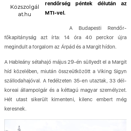
rendőrség péntek délután az
Közszolgál
MTI-vel.
at.hu
A Budapesti Rendőr-
főkapitányság azt írta: 14 óra 40 perckor újra
megindult a forgalom az Árpád és a Margit hídon.
A Hableány sétahajó május 29-én süllyedt el a Margit
híd közelében, miután összeütközött a Viking Sigyn
szállodahajóval. A fedélzeten 35-en utaztak, 33 dél-
koreai állampolgár és a kéttagú magyar személyzet.
Hét utast sikerült kimenteni, kilenc embert még
keresnek.