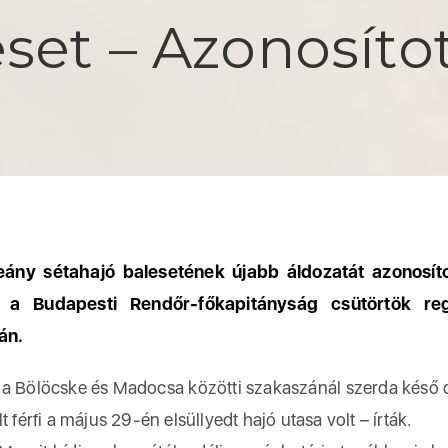
set – Azonosíto
ány sétahajó balesetének újabb áldozatát azonosíto
e a Budapesti Rendőr-főkapitányság csütörtök re
án.
Bölöcske és Madocsa közötti szakaszánál szerda késő 
t férfi a május 29-én elsüllyedt hajó utasa volt – írták.