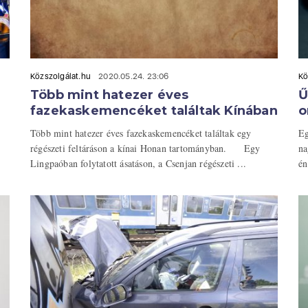
Közszolgálat.hu
2020.05.24. 23:06
Kö
Több mint hatezer éves
Ű
fazekaskemencéket találtak Kínában
o
Több mint hatezer éves fazekaskemencéket találtak egy
Eg
régészeti feltáráson a kínai Honan tartományban. Egy
na
Lingpaóban folytatott ásatáson, a Csenjan régészeti ...
én