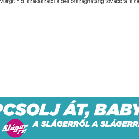
argit hídi szakaszától a déli országhatárig továbbra is k