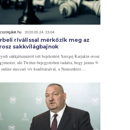
zszolgálat.hu
2020.05.24. 23:04
rbeli riválissal mérkőzik meg az
rosz sakkvilágbajnok
yedi sakkjátszmáról tett bejelentést Szergej Karjakin orosz
gymester, aki Twitter-bejegyzésben tudatta, hogy június 9-
 online meccset vív honfitársával, a Nemzetközi ...