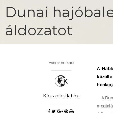
Dunai hajóbale
áldozatot
2019.06.13. 09:09
A Hable
közölt
honlapj
Közszolgálat.hu
A Duna 
megtalál