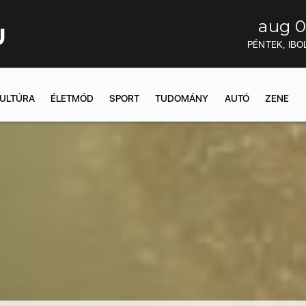
aug 0
U
PÉNTEK, IBO
ULTÚRA
ÉLETMÓD
SPORT
TUDOMÁNY
AUTÓ
ZENE