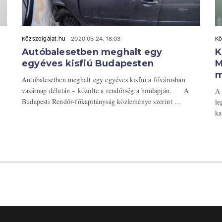
Közszolgálat.hu
2020.05.24. 18:03
Kö
Autóbalesetben meghalt egy
K
egyéves kisfiú Budapesten
M
m
Autóbalesetben meghalt egy egyéves kisfiú a fővárosban
vasárnap délután – közölte a rendőrség a honlapján. A
A 
Budapesti Rendőr-főkapitányság közleménye szerint ...
le
ka