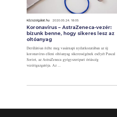
Közszolgálat.hu
2020.05.24. 18:05
Koronavírus – AstraZeneca-vezér:
bízunk benne, hogy sikeres lesz az
oltóanyag
Derűlátóan ítélte meg vasárnapi nyilatkozatában az új
koronavírus elleni oltóanyag sikerességének esélyét Pascal
Soriot, az AstraZeneca gyógyszeripari óriáscég
vezérigazgatója. Az ...