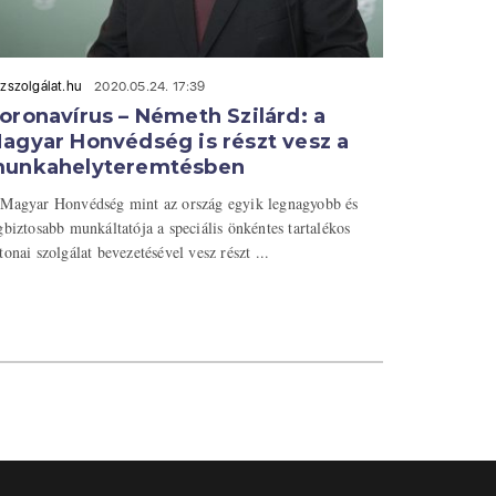
zszolgálat.hu
2020.05.24. 17:39
oronavírus – Németh Szilárd: a
agyar Honvédség is részt vesz a
unkahelyteremtésben
Magyar Honvédség mint az ország egyik legnagyobb és
gbiztosabb munkáltatója a speciális önkéntes tartalékos
tonai szolgálat bevezetésével vesz részt ...