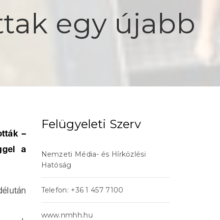
ttak egy újabb
Felügyeleti Szerv
tták –
ggel a
Nemzeti Média- és Hírközlési
Hatóság
délután
Telefon: +36 1 457 7100
www.nmhh.hu