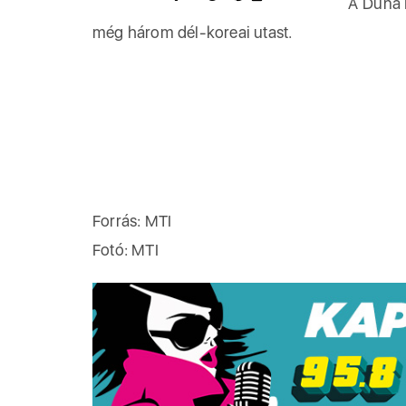
A Duna M
még három dél-koreai utast.
Forrás: MTI
Fotó: MTI