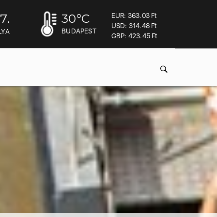
7.
30
°C
EUR: 363.03 Ft
USD: 314.48 Ft
BUDAPEST
LYA
GBP: 423.45 Ft