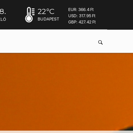
8.
22
°C
EUR: 366.4 Ft
USD: 317.95 Ft
BUDAPEST
ZLÓ
GBP: 427.42 Ft