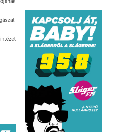
iójának
gászati
intézet