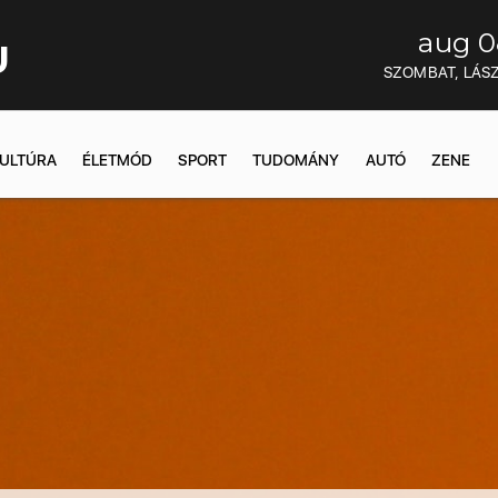
aug 0
U
SZOMBAT, LÁS
ULTÚRA
ÉLETMÓD
SPORT
TUDOMÁNY
AUTÓ
ZENE