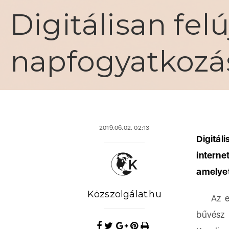
Digitálisan felú
napfogyatkozásr
2019.06.02. 02:13
Digitá
interne
amelyet
Közszolgálat.hu
Az ered
bűvész 