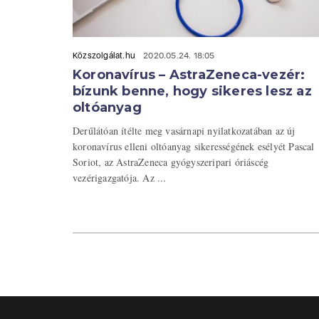
Közszolgálat.hu
2020.05.24. 18:05
Koronavírus – AstraZeneca-vezér:
bízunk benne, hogy sikeres lesz az
oltóanyag
Derűlátóan ítélte meg vasárnapi nyilatkozatában az új
koronavírus elleni oltóanyag sikerességének esélyét Pascal
Soriot, az AstraZeneca gyógyszeripari óriáscég
vezérigazgatója. Az ...