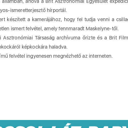
a államban, ahová a Brit Asztronómiai Egyesület expedíc
yos-ismeretterjesztő hírportál.
t készített a kamerájához, hogy fel tudja venni a csilla
tlen ismert felvétel, amely fennmaradt Maskelyne-től.
yi Asztronómiai Társaság archívuma őrizte és a Brit Film
 képkockáról képkockára haladva.
ímű felvétel ingyenesen megnézhető az interneten.