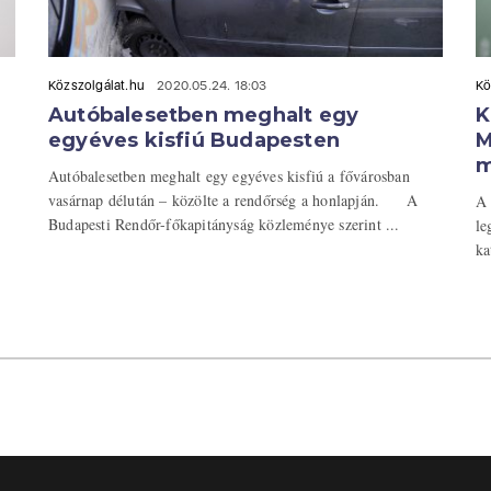
Közszolgálat.hu
2020.05.24. 18:03
Kö
Autóbalesetben meghalt egy
K
egyéves kisfiú Budapesten
M
m
Autóbalesetben meghalt egy egyéves kisfiú a fővárosban
vasárnap délután – közölte a rendőrség a honlapján. A
A 
Budapesti Rendőr-főkapitányság közleménye szerint ...
le
ka