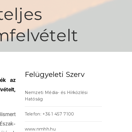
teljes
mfelvételt
Felügyeleti Szerv
ték az
vételt,
Nemzeti Média- és Hírközlési
Hatóság
lismert
Telefon: +36 1 457 7100
 Észak-
www.nmhh.hu