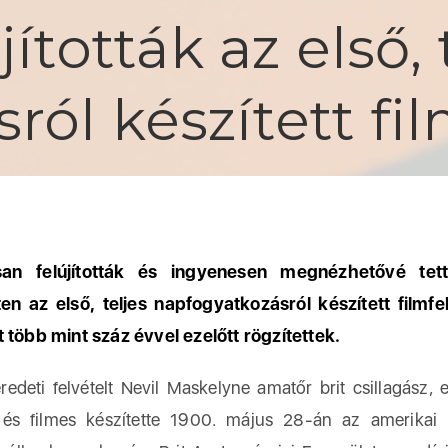
jították az első, 
ól készített fil
lisan felújították és ingyenesen megnézhetővé tet
ten az első, teljes napfogyatkozásról készített filmfel
 több mint száz évvel ezelőtt rögzítettek.
eti felvételt Nevil Maskelyne amatőr brit csillagász, e
és filmes készítette 1900. május 28-án az amerikai