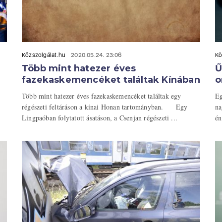
Közszolgálat.hu
2020.05.24. 23:06
Kö
Több mint hatezer éves
Ű
fazekaskemencéket találtak Kínában
o
Több mint hatezer éves fazekaskemencéket találtak egy
Eg
régészeti feltáráson a kínai Honan tartományban. Egy
na
Lingpaóban folytatott ásatáson, a Csenjan régészeti ...
én