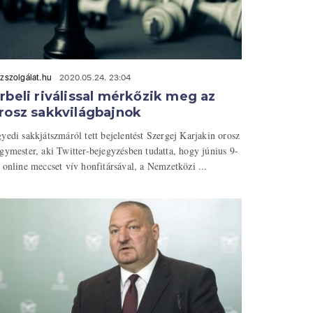
zszolgálat.hu
2020.05.24. 23:04
rbeli riválissal mérkőzik meg az
rosz sakkvilágbajnok
yedi sakkjátszmáról tett bejelentést Szergej Karjakin orosz
gymester, aki Twitter-bejegyzésben tudatta, hogy június 9-
 online meccset vív honfitársával, a Nemzetközi ...