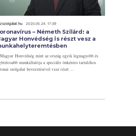
zszolgálat.hu
2020.05.24. 17:39
oronavírus – Németh Szilárd: a
agyar Honvédség is részt vesz a
unkahelyteremtésben
Magyar Honvédség mint az ország egyik legnagyobb és
gbiztosabb munkáltatója a speciális önkéntes tartalékos
tonai szolgálat bevezetésével vesz részt ...