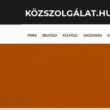
KÖZSZOLGÁLAT.H
FRISS
BELFÖLD
KÜLFÖLD
GAZDASÁG
K