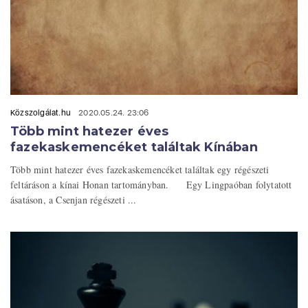
Közszolgálat.hu
2020.05.24. 23:06
Több mint hatezer éves
fazekaskemencéket találtak Kínában
Több mint hatezer éves fazekaskemencéket találtak egy régészeti
feltáráson a kínai Honan tartományban. Egy Lingpaóban folytatott
ásatáson, a Csenjan régészeti ...