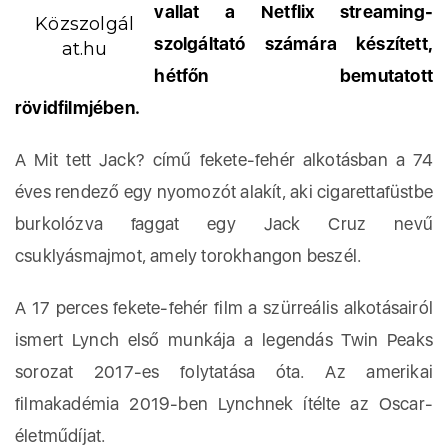
vallat a Netflix streaming-
Közszolgál
szolgáltató számára készített,
at.hu
hétfőn bemutatott
rövidfilmjében.
A Mit tett Jack? című fekete-fehér alkotásban a 74
éves rendező egy nyomozót alakít, aki cigarettafüstbe
burkolózva faggat egy Jack Cruz nevű
csuklyásmajmot, amely torokhangon beszél.
A 17 perces fekete-fehér film a szürreális alkotásairól
ismert Lynch első munkája a legendás Twin Peaks
sorozat 2017-es folytatása óta. Az amerikai
filmakadémia 2019-ben Lynchnek ítélte az Oscar-
életműdíjat.