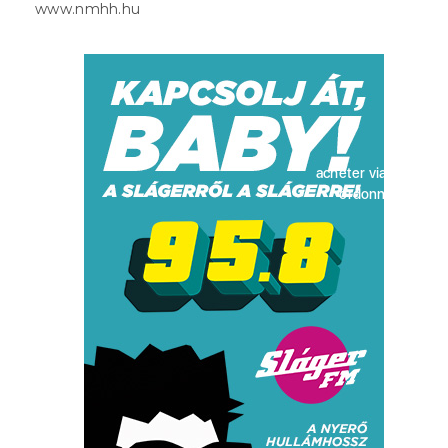
www.nmhh.hu
acheter viagra sans
ordonnance