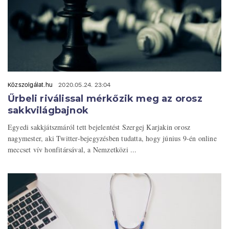
Közszolgálat.hu
2020.05.24. 23:04
Űrbeli riválissal mérkőzik meg az orosz
sakkvilágbajnok
Egyedi sakkjátszmáról tett bejelentést Szergej Karjakin orosz
nagymester, aki Twitter-bejegyzésben tudatta, hogy június 9-én online
meccset vív honfitársával, a Nemzetközi ...