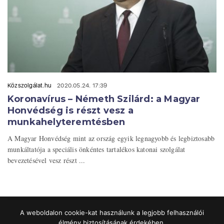
Közszolgálat.hu
2020.05.24. 17:39
Koronavírus – Németh Szilárd: a Magyar
Honvédség is részt vesz a
munkahelyteremtésben
A Magyar Honvédség mint az ország egyik legnagyobb és legbiztosabb
munkáltatója a speciális önkéntes tartalékos katonai szolgálat
bevezetésével vesz részt ...
A weboldalon cookie-kat használunk a legjobb felhasználói
élmény biztosításának érdekében.