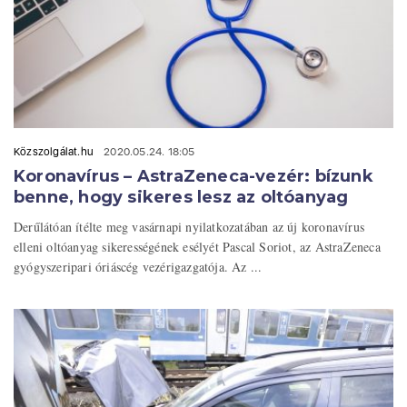
Közszolgálat.hu
2020.05.24. 18:05
Koronavírus – AstraZeneca-vezér: bízunk
benne, hogy sikeres lesz az oltóanyag
Derűlátóan ítélte meg vasárnapi nyilatkozatában az új koronavírus
elleni oltóanyag sikerességének esélyét Pascal Soriot, az AstraZeneca
gyógyszeripari óriáscég vezérigazgatója. Az ...