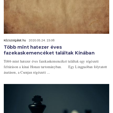
Közszolgálat.hu
2020.05.24. 23:06
Több mint hatezer éves
fazekaskemencéket találtak Kínában
Több mint hatezer éves fazekaskemencéket találtak egy régészeti
feltáráson a kínai Honan tartományban. Egy Lingpaóban folytatott
ásatáson, a Csenjan régészeti ...