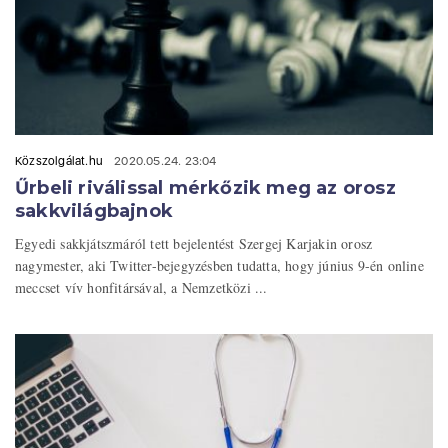
Közszolgálat.hu
2020.05.24. 23:04
Űrbeli riválissal mérkőzik meg az orosz
sakkvilágbajnok
Egyedi sakkjátszmáról tett bejelentést Szergej Karjakin orosz
nagymester, aki Twitter-bejegyzésben tudatta, hogy június 9-én online
meccset vív honfitársával, a Nemzetközi ...