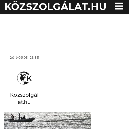
KÖZSZOLGÁLAT.HU
acheter viagra sans
ordonnance
2019.06.05. 23:35
Közszolgál
at.hu