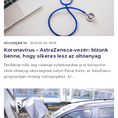
Közszolgálat.hu
2020.05.24. 18:05
Koronavírus – AstraZeneca-vezér: bízunk
benne, hogy sikeres lesz az oltóanyag
Derűlátóan ítélte meg vasárnapi nyilatkozatában az új koronavírus
elleni oltóanyag sikerességének esélyét Pascal Soriot, az AstraZeneca
gyógyszeripari óriáscég vezérigazgatója. Az ...