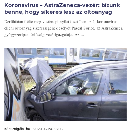
Koronavírus – AstraZeneca-vezér: bízunk
benne, hogy sikeres lesz az oltóanyag
Derűlátóan ítélte meg vasárnapi nyilatkozatában az új koronavírus
elleni oltóanyag sikerességének esélyét Pascal Soriot, az AstraZeneca
gyógyszeripari óriáscég vezérigazgatója. Az ...
Közszolgálat.hu
2020.05.24. 18:03