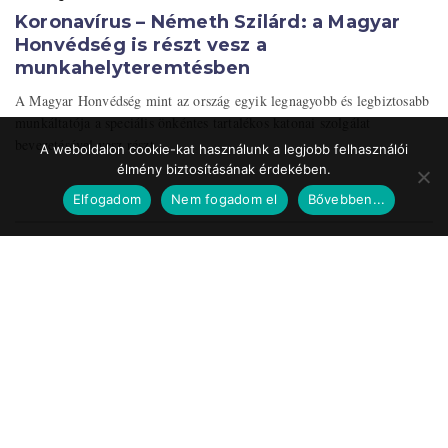
Koronavírus – Németh Szilárd: a Magyar
Honvédség is részt vesz a
munkahelyteremtésben
A Magyar Honvédség mint az ország egyik legnagyobb és legbiztosabb
munkáltatója a speciális önkéntes tartalékos katonai szolgálat
bevezetésével vesz részt ...
A weboldalon cookie-kat használunk a legjobb felhasználói
élmény biztosításának érdekében.
Elfogadom
Nem fogadom el
Bővebben...
Impresszum
Médiaajánlat
Szerzői jogok
Facebook
© 2017 Tematic Media Group Kft.