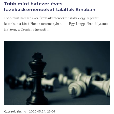
Több mint hatezer éves
fazekaskemencéket találtak Kínában
Több mint hatezer éves fazekaskemencéket találtak egy régészeti
feltáráson a kínai Honan tartományban. Egy Lingpaóban folytatott
ásatáson, a Csenjan régészeti ...
Közszolgálat.hu
2020.05.24. 23:04