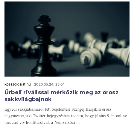
Közszolgálat.hu
2020.05.24. 23:04
Űrbeli riválissal mérkőzik meg az orosz
sakkvilágbajnok
Egyedi sakkjátszmáról tett bejelentést Szergej Karjakin orosz
nagymester, aki Twitter-bejegyzésben tudatta, hogy június 9-én online
meccset vív honfitársával, a Nemzetközi ...