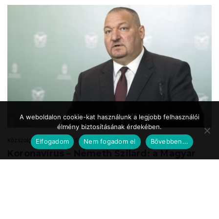
A weboldalon cookie-kat használunk a legjobb felhasználói
élmény biztosításának érdekében.
Közszolgálat.hu
2020.05.24. 17:39
Elfogadom
Nem fogadom el
Bővebben...
Koronavírus – Németh Szilárd: a Magyar
Honvédség is részt vesz a
munkahelyteremtésben
A Magyar Honvédség mint az ország egyik legnagyobb és legbiztosabb
munkáltatója a speciális önkéntes tartalékos katonai szolgálat
bevezetésével vesz részt ...