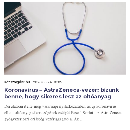
Közszolgálat.hu
2020.05.24. 18:05
Koronavírus – AstraZeneca-vezér: bízunk
benne, hogy sikeres lesz az oltóanyag
Derűlátóan ítélte meg vasárnapi nyilatkozatában az új koronavírus
elleni oltóanyag sikerességének esélyét Pascal Soriot, az AstraZeneca
gyógyszeripari óriáscég vezérigazgatója. Az ...