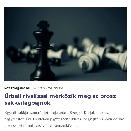
Közszolgálat.hu
2020.05.24. 23:04
Űrbeli riválissal mérkőzik meg az orosz
sakkvilágbajnok
Egyedi sakkjátszmáról tett bejelentést Szergej Karjakin orosz
nagymester, aki Twitter-bejegyzésben tudatta, hogy június 9-én online
meccset vív honfitársával, a Nemzetközi ...