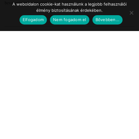
bevezetésével vesz részt ...
A weboldalon cookie-kat használunk a legjobb felhasználói
élmény biztosításának érdekében.
Elfogadom
Nem fogadom el
Bővebben...
Impresszum
Médiaajánlat
Szerzői jogok
Facebook
© 2017 Tematic Media Group Kft.
Felügyeleti Szerv
Nemzeti Média- és Hírközlési Hatóság
Telefon: +36 1 457 7100