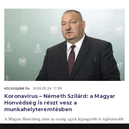
Közszolgálat.hu
2020.05.24. 17:39
Koronavírus – Németh Szilárd: a Magyar
Honvédség is részt vesz a
munkahelyteremtésben
A Magyar Honvédség mint az ország egyik legnagyobb és legbiztosabb
munkáltatója a speciális önkéntes tartalékos katonai szolgálat