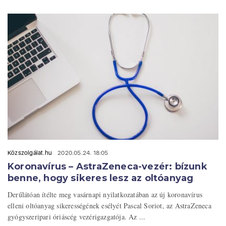
Közszolgálat.hu
2020.05.24. 18:05
Koronavírus – AstraZeneca-vezér: bízunk
benne, hogy sikeres lesz az oltóanyag
Derűlátóan ítélte meg vasárnapi nyilatkozatában az új koronavírus
elleni oltóanyag sikerességének esélyét Pascal Soriot, az AstraZeneca
gyógyszeripari óriáscég vezérigazgatója. Az ...