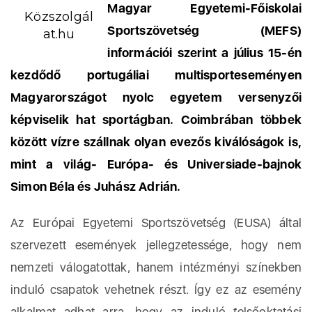
Magyar Egyetemi-Főiskolai
Közszolgál
Sportszövetség (MEFS)
at.hu
információi szerint a július 15-én
kezdődő portugáliai multisporteseményen
Magyarországot nyolc egyetem versenyzői
képviselik hat sportágban. Coimbrában többek
között vízre szállnak olyan evezős kiválóságok is,
mint a világ- Európa- és Universiade-bajnok
Simon Béla és Juhász Adrián.
Az Európai Egyetemi Sportszövetség (EUSA) által
szervezett események jellegzetessége, hogy nem
nemzeti válogatottak, hanem intézményi színekben
induló csapatok vehetnek részt. Így ez az esemény
alkalmat adhat arra, hogy az induló felsőoktatási