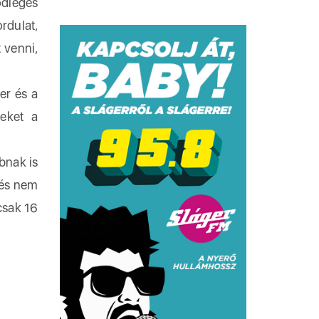
ődleges
rdulat,
 venni,
er és a
yeket a
bnak is
 és nem
csak 16