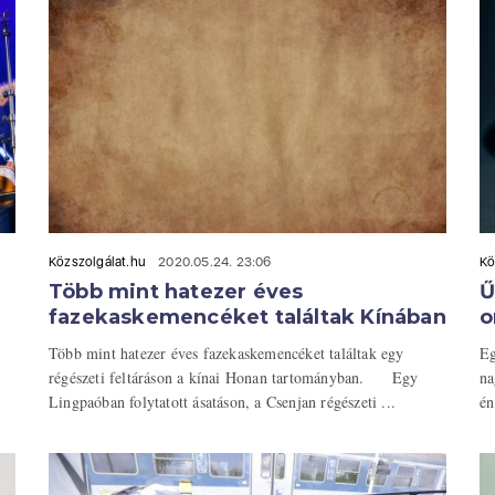
Közszolgálat.hu
2020.05.24. 23:06
Kö
Több mint hatezer éves
Ű
fazekaskemencéket találtak Kínában
o
Több mint hatezer éves fazekaskemencéket találtak egy
Eg
régészeti feltáráson a kínai Honan tartományban. Egy
na
Lingpaóban folytatott ásatáson, a Csenjan régészeti ...
én