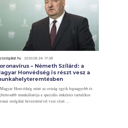
zszolgálat.hu
2020.05.24. 17:39
oronavírus – Németh Szilárd: a
agyar Honvédség is részt vesz a
unkahelyteremtésben
Magyar Honvédség mint az ország egyik legnagyobb és
gbiztosabb munkáltatója a speciális önkéntes tartalékos
tonai szolgálat bevezetésével vesz részt ...