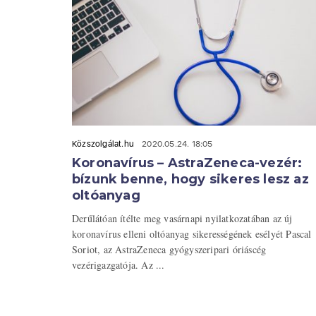
Közszolgálat.hu
2020.05.24. 18:05
Koronavírus – AstraZeneca-vezér:
bízunk benne, hogy sikeres lesz az
oltóanyag
Derűlátóan ítélte meg vasárnapi nyilatkozatában az új
koronavírus elleni oltóanyag sikerességének esélyét Pascal
Soriot, az AstraZeneca gyógyszeripari óriáscég
vezérigazgatója. Az ...