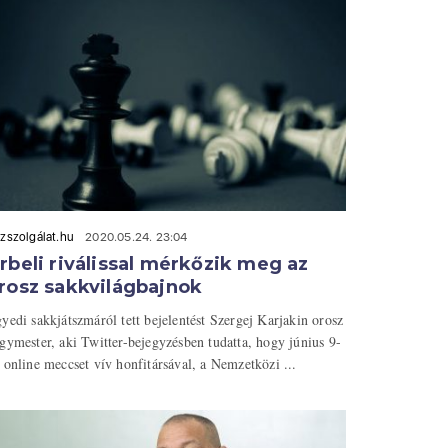
zszolgálat.hu
2020.05.24. 23:04
rbeli riválissal mérkőzik meg az
rosz sakkvilágbajnok
yedi sakkjátszmáról tett bejelentést Szergej Karjakin orosz
gymester, aki Twitter-bejegyzésben tudatta, hogy június 9-
 online meccset vív honfitársával, a Nemzetközi ...