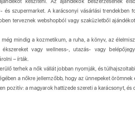
ajándékot készíteni. Az ajándékok beszerzésének els
er- és szupermarket. A karácsonyi vásárlási trendekben fo
ebben terveznek webshopból vagy szaküzletből ajándékot
 még mindig a kozmetikum, a ruha, a könyv, az élelmisz
l ékszereket vagy wellness-, utazás- vagy belépőjeg
olni – írták.
rülő terhek a nők vállát jobban nyomják, és túlhajszoltab
sségében a nőkre jellemzőbb, hogy az ünnepeket örömnek
n pozitív: a magyarok hattizede szereti a karácsonyt, és 