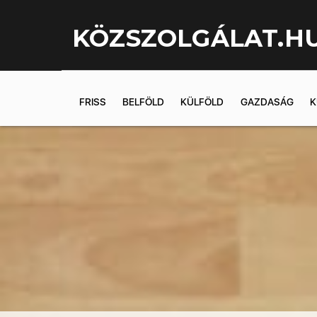
KÖZSZOLGÁLAT.H
FRISS
BELFÖLD
KÜLFÖLD
GAZDASÁG
K