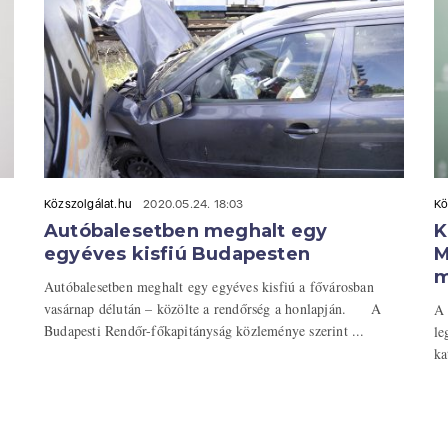
Közszolgálat.hu
2020.05.24. 18:03
Kö
Autóbalesetben meghalt egy
K
egyéves kisfiú Budapesten
M
m
Autóbalesetben meghalt egy egyéves kisfiú a fővárosban
vasárnap délután – közölte a rendőrség a honlapján. A
A 
Budapesti Rendőr-főkapitányság közleménye szerint ...
le
ka