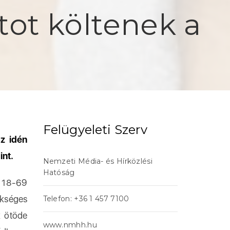
ntot költenek a
Felügyeleti Szerv
z idén
int.
Nemzeti Média- és Hírközlési
Hatóság
a 18-69
kséges
Telefon: +36 1 457 7100
k ötöde
www.nmhh.hu