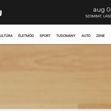
aug 0
U
SZOMBAT, LÁS
ULTÚRA
ÉLETMÓD
SPORT
TUDOMÁNY
AUTÓ
ZENE