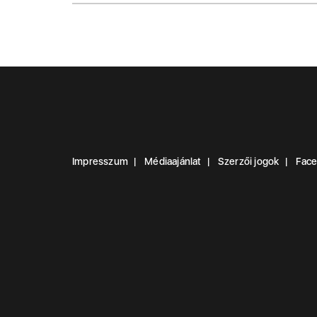
Impresszum
Médiaajánlat
Szerzői jogok
Fac