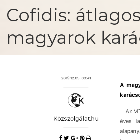
Cofidis: átlago
magyarok kará
2019.12.05. 00:41
A magya
karácso
Az MTI-
Közszolgálat.hu
éves l
alapany