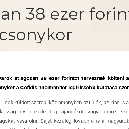
san 38 ezer fori
csonykor
rok átlagosan 38 ezer forintot terveznek költeni a
nykor a Cofidis hitelmonitor legfrissebb kutatása szer
nek küldött szerdai közleményben azt írják, az idén is 
akosság nyolctizede fog ajándékot vagy ahhoz szü
agokat vásárolni. Saját kezűleg továbbra is a magyaro