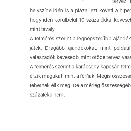
tervez 
helyszíne idén is a pláza, ezt követi a hip
hogy idén körülbelül 10 százalékkal keves
mint tavaly.
A felmérés szerint a legnépszerűbb ajándék
játék. Drágább ajándékokat, mint példáu
válaszadók kevesebb, mint ötöde tervez vásár
A felmérés szerint a karácsony kapcsán felme
érzik magukat, mint a férfiak. Mégis össze
tehernek élik meg. De a mérleg összességébe
százaléka nem.