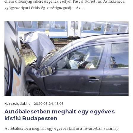
elleni oltóanyag sikerességének esélyét Pascal Soriot, az AstraZeneca
gyógyszeripari óriáscég vezérigazgatója. Az ...
Közszolgálat.hu
2020.05.24. 18:03
Autóbalesetben meghalt egy egyéves
kisfiú Budapesten
Autóbalesetben meghalt egy egyéves kisfiú a fővárosban vasárnap