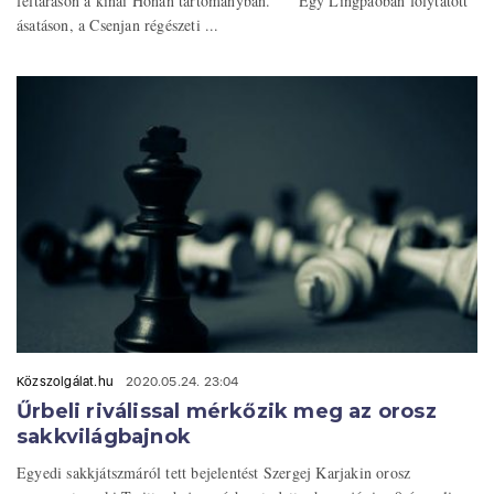
feltáráson a kínai Honan tartományban. Egy Lingpaóban folytatott
ásatáson, a Csenjan régészeti ...
Közszolgálat.hu
2020.05.24. 23:04
Űrbeli riválissal mérkőzik meg az orosz
sakkvilágbajnok
Egyedi sakkjátszmáról tett bejelentést Szergej Karjakin orosz