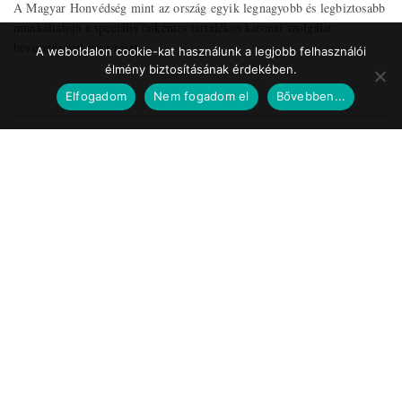
A Magyar Honvédség mint az ország egyik legnagyobb és legbiztosabb
munkáltatója a speciális önkéntes tartalékos katonai szolgálat
bevezetésével vesz részt ...
A weboldalon cookie-kat használunk a legjobb felhasználói
élmény biztosításának érdekében.
Elfogadom
Nem fogadom el
Bővebben...
Impresszum
Médiaajánlat
Szerzői jogok
Facebook
© 2017 Tematic Media Group Kft.
Felügyeleti Szerv
Nemzeti Média- és Hírközlési Hatóság