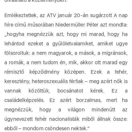
Emlékeztettek, az ATV január 20-án sugárzott A nap
híre című műsorában Niedermüller Péter azt mondta:
„hogyha megnézzük azt, hogy mi marad, hogy ha
lehántod ezeket a gyűlöletvalamiket, amiket ugye
fölsoroltuk: a nem magyarok, a mások, a migránsok,
a romák, a nem tudom én, mik, akkor ott marad egy
rémisztő képződmény középen. Ezek a fehér,
keresztény, heteroszexuális férfiak – meg azért nők is
vannak közöttük, bocsánatot kérek. Ez a
családelképzelés. Ez azért borzalmas, mert ha
megnézzük, hogy a világon mindenütt az
úgynevezett fehér nacionalisták miből állnak össze:
ebből – mondom csöndesen nektek.”