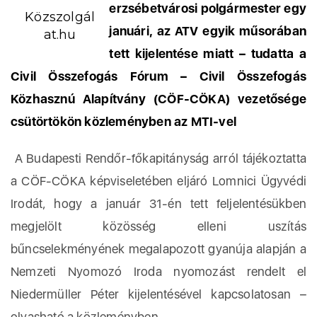
erzsébetvárosi polgármester egy
Közszolgál
januári, az ATV egyik műsorában
at.hu
tett kijelentése miatt – tudatta a
Civil Összefogás Fórum – Civil Összefogás
Közhasznú Alapítvány (CÖF-CÖKA) vezetősége
csütörtökön közleményben az MTI-vel
A Budapesti Rendőr-főkapitányság arról tájékoztatta
a CÖF-CÖKA képviseletében eljáró Lomnici Ügyvédi
Irodát, hogy a január 31-én tett feljelentésükben
megjelölt közösség elleni uszítás
bűncselekményének megalapozott gyanúja alapján a
Nemzeti Nyomozó Iroda nyomozást rendelt el
Niedermüller Péter kijelentésével kapcsolatosan –
olvasható a közleményben.