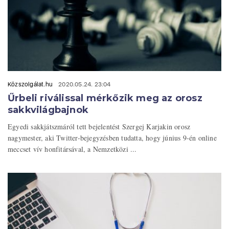
Közszolgálat.hu
2020.05.24. 23:04
Űrbeli riválissal mérkőzik meg az orosz
sakkvilágbajnok
Egyedi sakkjátszmáról tett bejelentést Szergej Karjakin orosz
nagymester, aki Twitter-bejegyzésben tudatta, hogy június 9-én online
meccset vív honfitársával, a Nemzetközi ...