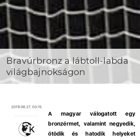
Bravúrbronz a lábtoll-labda
világbajnokságon
2019.08.27. 00:15
A magyar válogatott egy
bronzérmet, valamint negyedik,
ötödik és hatodik helyeket