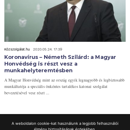
Közszolgálat.hu
2020.05.24. 17:39
Koronavírus – Németh Szilárd: a Magyar
Honvédség is részt vesz a
munkahelyteremtésben
A Magyar Honvédség mint az ország egyik legnagyobb és legbiztosabb
munkáltatója a speciális önkéntes tartalékos katonai szolgálat
bevezetésével vesz részt ...
A weboldalon cookie-kat használunk a legjobb felhasználói
élmény biztosításának érdekében.