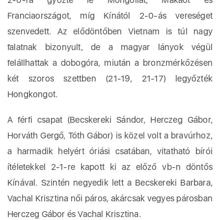
Franciaországot, míg Kínától 2-0-ás vereséget
szenvedett. Az elődöntőben Vietnam is túl nagy
falatnak bizonyult, de a magyar lányok végül
felállhattak a dobogóra, miután a bronzmérkőzésen
két szoros szettben (21-19, 21-17) legyőzték
Hongkongot.
A férfi csapat (Becskereki Sándor, Herczeg Gábor,
Horváth Gergő, Tóth Gábor) is közel volt a bravúrhoz,
a harmadik helyért óriási csatában, vitatható bírói
ítéletekkel 2-1-re kapott ki az előző vb-n döntős
Kínával. Szintén negyedik lett a Becskereki Barbara,
Vachal Krisztina női páros, akárcsak vegyes párosban
Herczeg Gábor és Vachal Krisztina.