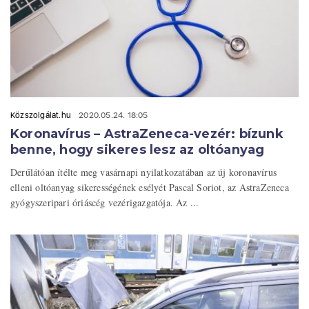
Közszolgálat.hu
2020.05.24. 18:05
Koronavírus – AstraZeneca-vezér: bízunk
benne, hogy sikeres lesz az oltóanyag
Derűlátóan ítélte meg vasárnapi nyilatkozatában az új koronavírus
elleni oltóanyag sikerességének esélyét Pascal Soriot, az AstraZeneca
gyógyszeripari óriáscég vezérigazgatója. Az ...