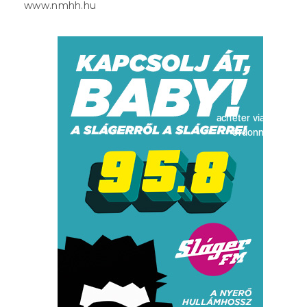
www.nmhh.hu
acheter viagra sans
ordonnance