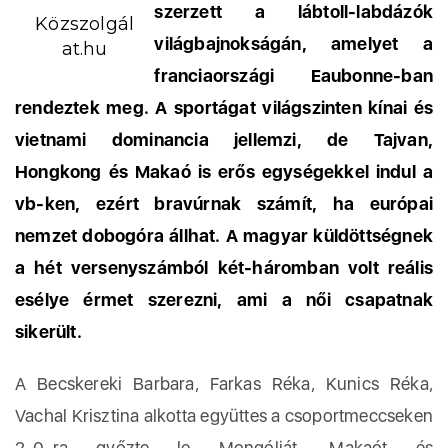
szerzett a lábtoll-labdázók
Közszolgál
világbajnokságán, amelyet a
at.hu
franciaországi Eaubonne-ban
rendeztek meg. A sportágat világszinten kínai és
vietnami dominancia jellemzi, de Tajvan,
Hongkong és Makaó is erős egységekkel indul a
vb-ken, ezért bravúrnak számít, ha európai
nemzet dobogóra állhat. A magyar küldöttségnek
a hét versenyszámból két-háromban volt reális
esélye érmet szerezni, ami a női csapatnak
sikerült.
A Becskereki Barbara, Farkas Réka, Kunics Réka,
Vachal Krisztina alkotta együttes a csoportmeccseken
2-0-ra győzte le Mongóliát, Makaót és