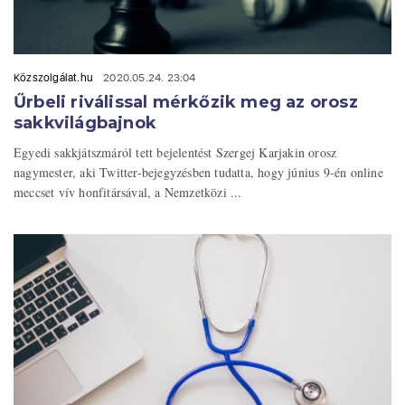
Közszolgálat.hu
2020.05.24. 23:04
Űrbeli riválissal mérkőzik meg az orosz
sakkvilágbajnok
Egyedi sakkjátszmáról tett bejelentést Szergej Karjakin orosz
nagymester, aki Twitter-bejegyzésben tudatta, hogy június 9-én online
meccset vív honfitársával, a Nemzetközi ...