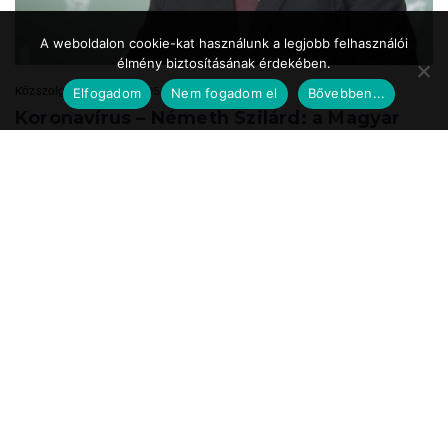
A weboldalon cookie-kat használunk a legjobb felhasználói
élmény biztosításának érdekében.
Közszolgálat.hu
2020.05.24. 17:39
Elfogadom
Nem fogadom el
Bővebben...
Koronavírus – Németh Szilárd: a Magyar
Honvédség is részt vesz a
munkahelyteremtésben
A Magyar Honvédség mint az ország egyik legnagyobb és legbiztosabb
munkáltatója a speciális önkéntes tartalékos katonai szolgálat
bevezetésével vesz részt ...