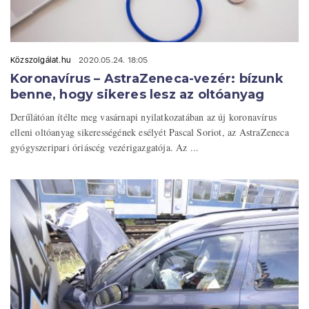
Közszolgálat.hu
2020.05.24. 18:05
Koronavírus – AstraZeneca-vezér: bízunk
benne, hogy sikeres lesz az oltóanyag
Derűlátóan ítélte meg vasárnapi nyilatkozatában az új koronavírus
elleni oltóanyag sikerességének esélyét Pascal Soriot, az AstraZeneca
gyógyszeripari óriáscég vezérigazgatója. Az ...