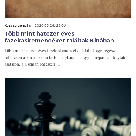
Közszolgálat.hu
2020.05.24. 23:06
Több mint hatezer éves
fazekaskemencéket találtak Kínában
Több mint hatezer éves fazekaskemencéket találtak egy régészeti
feltáráson a kínai Honan tartományban. Egy Lingpaóban folytatott
ásatáson, a Csenjan régészeti ...