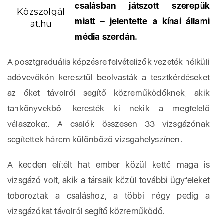
csalásban játszott szerepük
Közszolgál
miatt – jelentette a kínai állami
at.hu
média szerdán.
A posztgraduális képzésre felvételizők vezeték nélküli
adóvevőkön keresztül beolvasták a tesztkérdéseket
az őket távolról segítő közreműködőknek, akik
tankönyvekből keresték ki nekik a megfelelő
válaszokat. A csalók összesen 33 vizsgázónak
segítettek három különböző vizsgahelyszínen.
A kedden elítélt hat ember közül kettő maga is
vizsgázó volt, akik a társaik közül további ügyfeleket
toboroztak a csaláshoz, a többi négy pedig a
vizsgázókat távolról segítő közreműködő.