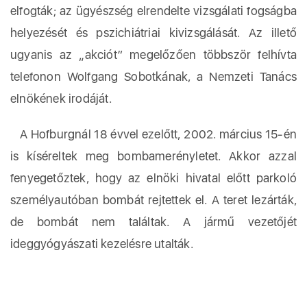
elfogták; az ügyészség elrendelte vizsgálati fogságba
helyezését és pszichiátriai kivizsgálását. Az illető
ugyanis az „akciót” megelőzően többször felhívta
telefonon Wolfgang Sobotkának, a Nemzeti Tanács
elnökének irodáját.
A Hofburgnál 18 évvel ezelőtt, 2002. március 15-én
is kíséreltek meg bombamerényletet. Akkor azzal
fenyegetőztek, hogy az elnöki hivatal előtt parkoló
személyautóban bombát rejtettek el. A teret lezárták,
de bombát nem találtak. A jármű vezetőjét
ideggyógyászati kezelésre utalták.