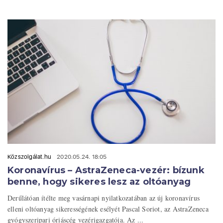
Közszolgálat.hu
2020.05.24. 18:05
Koronavírus – AstraZeneca-vezér: bízunk
benne, hogy sikeres lesz az oltóanyag
Derűlátóan ítélte meg vasárnapi nyilatkozatában az új koronavírus
elleni oltóanyag sikerességének esélyét Pascal Soriot, az AstraZeneca
gyógyszeripari óriáscég vezérigazgatója. Az ...