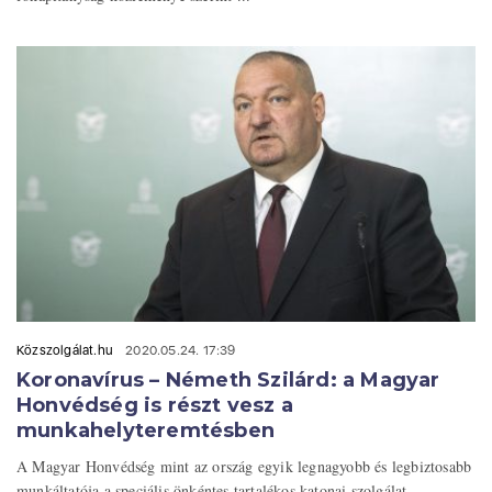
Közszolgálat.hu
2020.05.24. 17:39
Koronavírus – Németh Szilárd: a Magyar
Honvédség is részt vesz a
munkahelyteremtésben
A Magyar Honvédség mint az ország egyik legnagyobb és legbiztosabb
munkáltatója a speciális önkéntes tartalékos katonai szolgálat