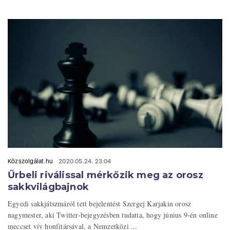
Közszolgálat.hu
2020.05.24. 23:04
Űrbeli riválissal mérkőzik meg az orosz
sakkvilágbajnok
Egyedi sakkjátszmáról tett bejelentést Szergej Karjakin orosz
nagymester, aki Twitter-bejegyzésben tudatta, hogy június 9-én online
meccset vív honfitársával, a Nemzetközi ...