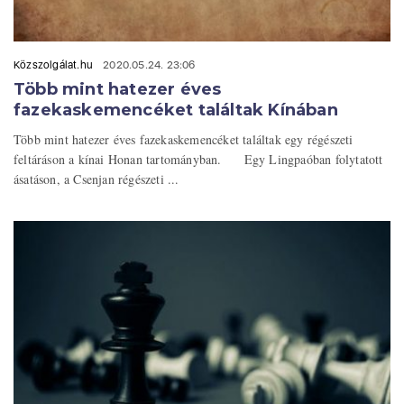
Közszolgálat.hu
2020.05.24. 23:06
Több mint hatezer éves
fazekaskemencéket találtak Kínában
Több mint hatezer éves fazekaskemencéket találtak egy régészeti
feltáráson a kínai Honan tartományban. Egy Lingpaóban folytatott
ásatáson, a Csenjan régészeti ...