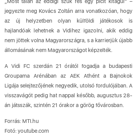
„Most talán az eddigi szűk rés egy picit kitágul” –
jegyezte meg Kovács Zoltán arra vonatkozóan, hogy
az új helyzetben olyan külföldi játékosok is
hajlandóak lehetnek a Vidihez igazolni, akik eddig
nem jöttek volna Magyarországra, s a karrierjük újabb
állomásának nem Magyarországot képzelték.
A Vidi FC szerdán 21 órától fogadja a budapesti
Groupama Arénában az AEK Athént a Bajnokok
Ligája selejtezőjének negyedik, utolsó fordulójában. A
visszavágót pedig hat nappal később, augusztus 28-
án játsszák, szintén 21 órakor a görög fővárosban.
Forrás: MTI.hu
Fotó: youtube.com