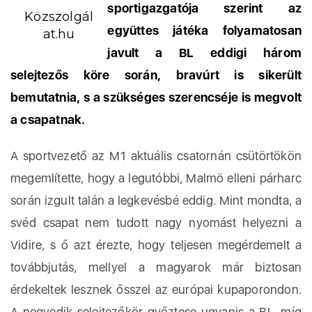
sportigazgatója szerint az
Közszolgál
együttes játéka folyamatosan
at.hu
javult a BL eddigi három
selejtezős köre során, bravúrt is sikerült
bemutatnia, s a szükséges szerencséje is megvolt
a csapatnak.
A sportvezető az M1 aktuális csatornán csütörtökön
megemlítette, hogy a legutóbbi, Malmö elleni párharc
során izgult talán a legkevésbé eddig. Mint mondta, a
svéd csapat nem tudott nagy nyomást helyezni a
Vidire, s ő azt érezte, hogy teljesen megérdemelt a
továbbjutás, mellyel a magyarok már biztosan
érdekeltek lesznek ősszel az európai kupaporondon.
A negyedik selejtezőkör győztese ugyanis a BL, míg