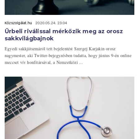
Közszolgálat.hu
2020.05.24. 23:04
Űrbeli riválissal mérkőzik meg az orosz
sakkvilágbajnok
Egyedi sakkjátszmáról tett bejelentést Szergej Karjakin orosz
nagymester, aki Twitter-bejegyzésben tudatta, hogy június 9-én online
meccset vív honfitársával, a Nemzetközi ...