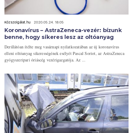
Közszolgálat.hu
2020.05.24. 18:05
Koronavírus – AstraZeneca-vezér: bízunk
benne, hogy sikeres lesz az oltóanyag
Derűlátóan ítélte meg vasárnapi nyilatkozatában az új koronavírus
elleni oltóanyag sikerességének esélyét Pascal Soriot, az AstraZeneca
gyógyszeripari óriáscég vezérigazgatója. Az ...