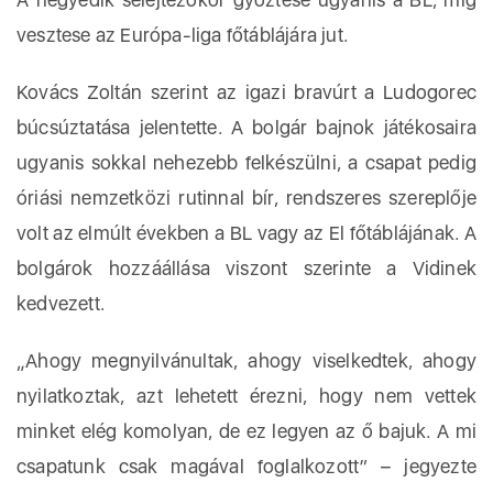
vesztese az Európa-liga főtáblájára jut.
Kovács Zoltán szerint az igazi bravúrt a Ludogorec
búcsúztatása jelentette. A bolgár bajnok játékosaira
ugyanis sokkal nehezebb felkészülni, a csapat pedig
óriási nemzetközi rutinnal bír, rendszeres szereplője
volt az elmúlt években a BL vagy az El főtáblájának. A
bolgárok hozzáállása viszont szerinte a Vidinek
kedvezett.
„Ahogy megnyilvánultak, ahogy viselkedtek, ahogy
nyilatkoztak, azt lehetett érezni, hogy nem vettek
minket elég komolyan, de ez legyen az ő bajuk. A mi
csapatunk csak magával foglalkozott” – jegyezte