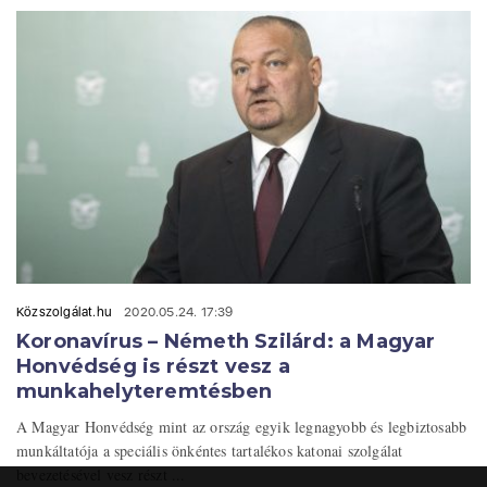
Közszolgálat.hu
2020.05.24. 17:39
Koronavírus – Németh Szilárd: a Magyar
Honvédség is részt vesz a
munkahelyteremtésben
A Magyar Honvédség mint az ország egyik legnagyobb és legbiztosabb
munkáltatója a speciális önkéntes tartalékos katonai szolgálat
bevezetésével vesz részt ...