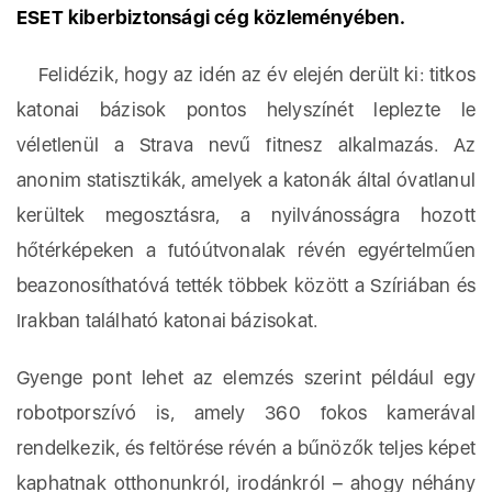
ESET kiberbiztonsági cég közleményében.
Felidézik, hogy az idén az év elején derült ki: titkos
katonai bázisok pontos helyszínét leplezte le
véletlenül a Strava nevű fitnesz alkalmazás. Az
anonim statisztikák, amelyek a katonák által óvatlanul
kerültek megosztásra, a nyilvánosságra hozott
hőtérképeken a futóútvonalak révén egyértelműen
beazonosíthatóvá tették többek között a Szíriában és
Irakban található katonai bázisokat.
Gyenge pont lehet az elemzés szerint például egy
robotporszívó is, amely 360 fokos kamerával
rendelkezik, és feltörése révén a bűnözők teljes képet
kaphatnak otthonunkról, irodánkról – ahogy néhány