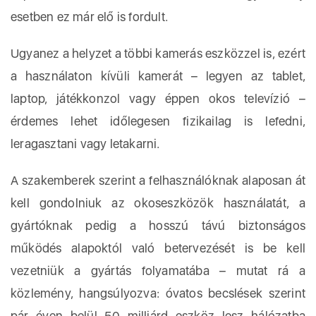
esetben ez már elő is fordult.
Ugyanez a helyzet a többi kamerás eszközzel is, ezért
a használaton kívüli kamerát – legyen az tablet,
laptop, játékkonzol vagy éppen okos televízió –
érdemes lehet időlegesen fizikailag is lefedni,
leragasztani vagy letakarni.
A szakemberek szerint a felhasználóknak alaposan át
kell gondolniuk az okoseszközök használatát, a
gyártóknak pedig a hosszú távú biztonságos
működés alapoktól való betervezését is be kell
vezetniük a gyártás folyamatába – mutat rá a
közlemény, hangsúlyozva: óvatos becslések szerint
pár éven belül 50 milliárd eszköz lesz hálózatba