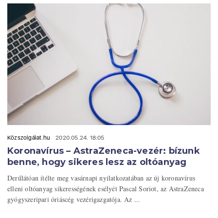
Közszolgálat.hu
2020.05.24. 18:05
Koronavírus – AstraZeneca-vezér: bízunk
benne, hogy sikeres lesz az oltóanyag
Derűlátóan ítélte meg vasárnapi nyilatkozatában az új koronavírus
elleni oltóanyag sikerességének esélyét Pascal Soriot, az AstraZeneca
gyógyszeripari óriáscég vezérigazgatója. Az ...