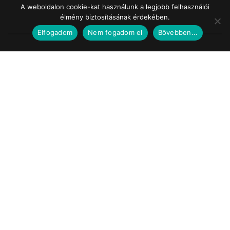
A weboldalon cookie-kat használunk a legjobb felhasználói
élmény biztosításának érdekében.
Elfogadom
Nem fogadom el
Bővebben...
Impresszum
Médiaajánlat
Szerzői jogok
Facebook
© 2017 Tematic Media Group Kft.
Felügyeleti Szerv
Nemzeti Média- és Hírközlési Hatóság
Telefon: +36 1 457 7100
www.nmhh.hu