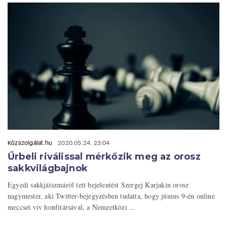
Közszolgálat.hu
2020.05.24. 23:04
Űrbeli riválissal mérkőzik meg az orosz
sakkvilágbajnok
Egyedi sakkjátszmáról tett bejelentést Szergej Karjakin orosz
nagymester, aki Twitter-bejegyzésben tudatta, hogy június 9-én online
meccset vív honfitársával, a Nemzetközi ...