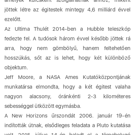
jöttek létre az égitestek mintegy 4,6 milliárd évvel
ezelőtt.
Az Ultima Thulét 2014-ben a Hubble teleszkóp
fedezte fel. A tudósok három évvel később jöttek rá
arra, hogy nem gömbölyű, hanem feltehetően
hosszúkás, sőt az is lehet, hogy két különböző
objektum.
Jeff Moore, a NASA Ames Kutatóközpontjának
munkatársa elmondta, hogy a két égitest valaha
nagyon alacsony, óránkénti 2-3 kilométeres
sebességgel ütközött egymásba.
A New Horizons űrszondát 2006. január 19-én
indították útnak, elsődleges feladata a Pluto kutatása
volt, 2015. július 14-én haladt el a törpebolygó