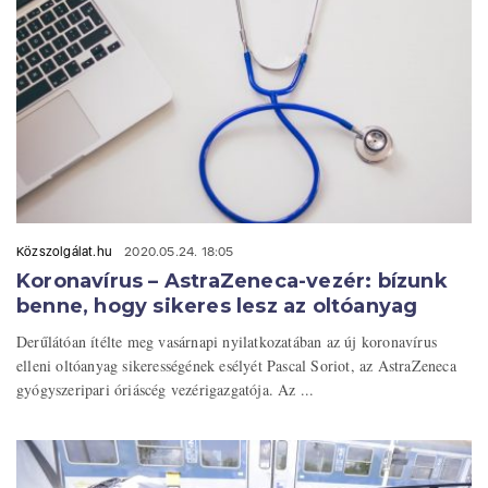
Közszolgálat.hu
2020.05.24. 18:05
Koronavírus – AstraZeneca-vezér: bízunk
benne, hogy sikeres lesz az oltóanyag
Derűlátóan ítélte meg vasárnapi nyilatkozatában az új koronavírus
elleni oltóanyag sikerességének esélyét Pascal Soriot, az AstraZeneca
gyógyszeripari óriáscég vezérigazgatója. Az ...