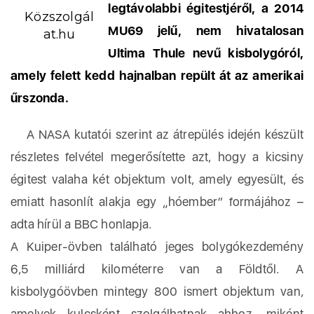
legtávolabbi égitestjéről, a 2014
Közszolgál
MU69 jelű, nem hivatalosan
at.hu
Ultima Thule nevű kisbolygóról,
amely felett kedd hajnalban repült át az amerikai
űrszonda.
A NASA kutatói szerint az átrepülés idején készült
részletes felvétel megerősítette azt, hogy a kicsiny
égitest valaha két objektum volt, amely egyesült, és
emiatt hasonlít alakja egy „hóember” formájához –
adta hírül a BBC honlapja.
A Kuiper-övben található jeges bolygókezdemény
6,5 milliárd kilométerre van a Földtől. A
kisbolygóövben mintegy 800 ismert objektum van,
amelyek kulcsként szolgálhatnak ahhoz, miként