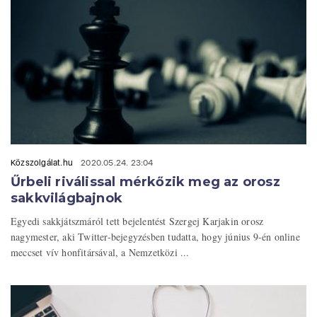
Közszolgálat.hu
2020.05.24. 23:04
Űrbeli riválissal mérkőzik meg az orosz
sakkvilágbajnok
Egyedi sakkjátszmáról tett bejelentést Szergej Karjakin orosz
nagymester, aki Twitter-bejegyzésben tudatta, hogy június 9-én online
meccset vív honfitársával, a Nemzetközi ...