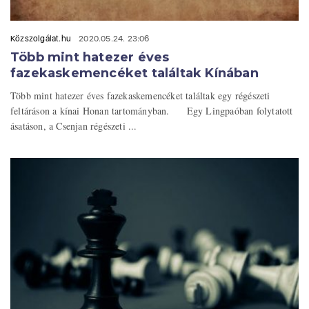
Közszolgálat.hu
2020.05.24. 23:06
Több mint hatezer éves
fazekaskemencéket találtak Kínában
Több mint hatezer éves fazekaskemencéket találtak egy régészeti
feltáráson a kínai Honan tartományban. Egy Lingpaóban folytatott
ásatáson, a Csenjan régészeti ...