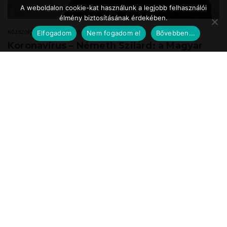
A weboldalon cookie-kat használunk a legjobb felhasználói
élmény biztosításának érdekében.
Közszolgálat.hu
2020.05.24. 17:39
Elfogadom
Nem fogadom el
Bővebben...
Koronavírus – Németh Szilárd: a Magyar
Honvédség is részt vesz a
munkahelyteremtésben
A Magyar Honvédség mint az ország egyik legnagyobb és legbiztosabb
munkáltatója a speciális önkéntes tartalékos katonai szolgálat
bevezetésével vesz részt ...