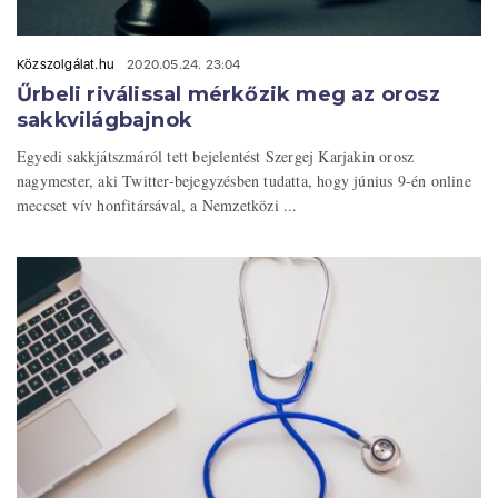
Közszolgálat.hu
2020.05.24. 23:04
Űrbeli riválissal mérkőzik meg az orosz
sakkvilágbajnok
Egyedi sakkjátszmáról tett bejelentést Szergej Karjakin orosz
nagymester, aki Twitter-bejegyzésben tudatta, hogy június 9-én online
meccset vív honfitársával, a Nemzetközi ...