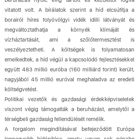
vitatott volt. A bírálatok szerint a híd elcsúfítja a
borairól híres folyóvölgyi vidék idilli látványát és
megváltoztathatja a környék klímáját és
vízháztartását, ami a szőlőtermesztést is
veszélyeztetheti. A költségek is folyamatosan
emelkedtek, a híd végül a kapcsolódó fejlesztésekkel
együtt 483 millió euróba (160 milliárd forint) került,
nagyjából 45 millió euróval meghaladva az eredeti
költségvetést.
Politikai vezetők és gazdasági érdekképviseletek
viszont végig támogatták a beruházást, amelytől a
térségbeli gazdaság fellendülését remélik.
A forgalom megindításával befejeződött Európa
legnagyobb hídépítése, amely ugyan sok pénzbe