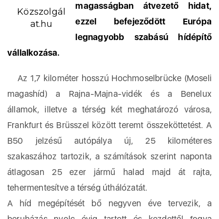
magasságban átvezető hidat,
Közszolgál
ezzel befejeződött Európa
at.hu
legnagyobb szabású hídépítő
vállalkozása.
Az 1,7 kilométer hosszú Hochmoselbrücke (Moseli
magashíd) a Rajna-Majna-vidék és a Benelux
államok, illetve a térség két meghatározó városa,
Frankfurt és Brüsszel között teremt összeköttetést. A
B50 jelzésű autópálya új, 25 kilométeres
szakaszához tartozik, a számítások szerint naponta
átlagosan 25 ezer jármű halad majd át rajta,
tehermentesítve a térség úthálózatát.
A híd megépítését bő negyven éve tervezik, a
beruházás nyolc évig tartott és kezdettől fogva