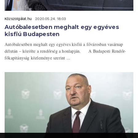
Közszolgálat.hu
2020.05.24. 18:03
Autóbalesetben meghalt egy egyéves
kisfiú Budapesten
Autóbalesetben meghalt egy egyéves kisfiú a fővárosban vasárnap
délután – közölte a rendőrség a honlapján. A Budapesti Rendőr-
főkapitányság közleménye szerint ...