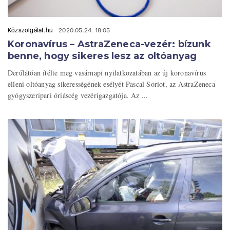
Közszolgálat.hu
2020.05.24. 18:05
Koronavírus – AstraZeneca-vezér: bízunk
benne, hogy sikeres lesz az oltóanyag
Derűlátóan ítélte meg vasárnapi nyilatkozatában az új koronavírus
elleni oltóanyag sikerességének esélyét Pascal Soriot, az AstraZeneca
gyógyszeripari óriáscég vezérigazgatója. Az ...