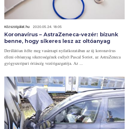
Közszolgálat.hu
2020.05.24. 18:05
Koronavírus – AstraZeneca-vezér: bízunk
benne, hogy sikeres lesz az oltóanyag
Derűlátóan ítélte meg vasárnapi nyilatkozatában az új koronavírus
elleni oltóanyag sikerességének esélyét Pascal Soriot, az AstraZeneca
gyógyszeripari óriáscég vezérigazgatója. Az ...