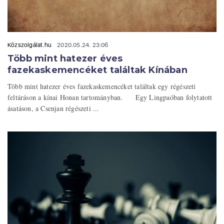
Közszolgálat.hu
2020.05.24. 23:06
Több mint hatezer éves
fazekaskemencéket találtak Kínában
Több mint hatezer éves fazekaskemencéket találtak egy régészeti
feltáráson a kínai Honan tartományban. Egy Lingpaóban folytatott
ásatáson, a Csenjan régészeti ...