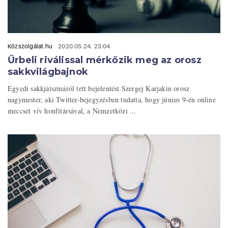
Közszolgálat.hu
2020.05.24. 23:04
Űrbeli riválissal mérkőzik meg az orosz
sakkvilágbajnok
Egyedi sakkjátszmáról tett bejelentést Szergej Karjakin orosz
nagymester, aki Twitter-bejegyzésben tudatta, hogy június 9-én online
meccset vív honfitársával, a Nemzetközi ...