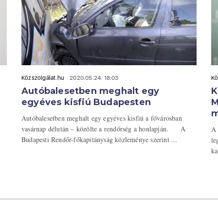
Közszolgálat.hu
2020.05.24. 18:03
Kö
Autóbalesetben meghalt egy
K
egyéves kisfiú Budapesten
M
m
Autóbalesetben meghalt egy egyéves kisfiú a fővárosban
vasárnap délután – közölte a rendőrség a honlapján. A
A 
Budapesti Rendőr-főkapitányság közleménye szerint ...
le
ka