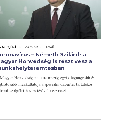
zszolgálat.hu
2020.05.24. 17:39
oronavírus – Németh Szilárd: a
agyar Honvédség is részt vesz a
unkahelyteremtésben
Magyar Honvédség mint az ország egyik legnagyobb és
gbiztosabb munkáltatója a speciális önkéntes tartalékos
tonai szolgálat bevezetésével vesz részt ...