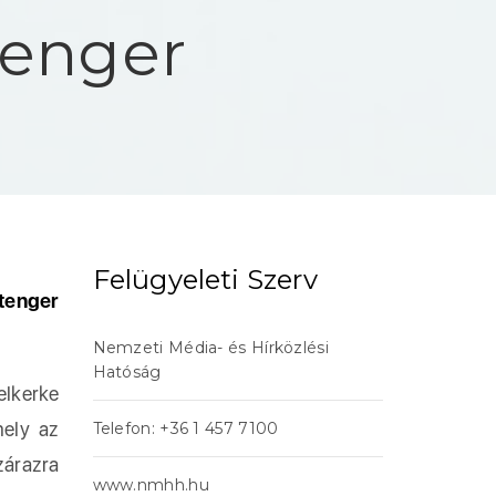
tenger
Felügyeleti Szerv
tenger
Nemzeti Média- és Hírközlési
Hatóság
elkerke
mely az
Telefon: +36 1 457 7100
zárazra
www.nmhh.hu