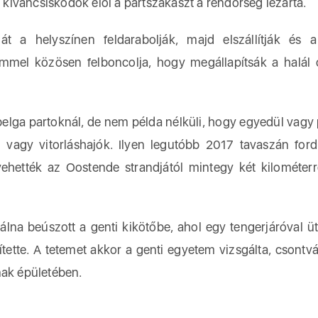
A kíváncsiskodók elől a partszakaszt a rendőrség lezárta.
t a helyszínen feldarabolják, majd elszállítják és 
mmel közösen felboncolja, hogy megállapítsák a halál 
 belga partoknál, de nem példa nélküli, hogy egyedül vagy
vagy vitorláshajók. Ilyen legutóbb 2017 tavaszán fordu
ehették az Oostende strandjától mintegy két kilométer
álna beúszott a genti kikötőbe, ahol egy tengerjáróval üt
ette. A tetemet akkor a genti egyetem vizsgálta, csontv
ak épületében.