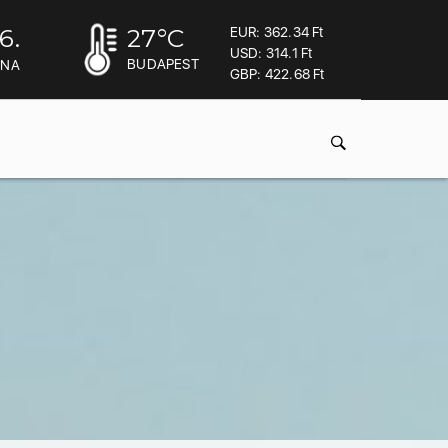
6.
27
°C
EUR: 362.34 Ft
USD: 314.1 Ft
BUDAPEST
INA
GBP: 422.68 Ft