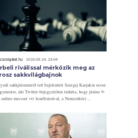
zszolgálat.hu
2020.05.24. 23:04
rbeli riválissal mérkőzik meg az
rosz sakkvilágbajnok
yedi sakkjátszmáról tett bejelentést Szergej Karjakin orosz
gymester, aki Twitter-bejegyzésben tudatta, hogy június 9-
 online meccset vív honfitársával, a Nemzetközi ...