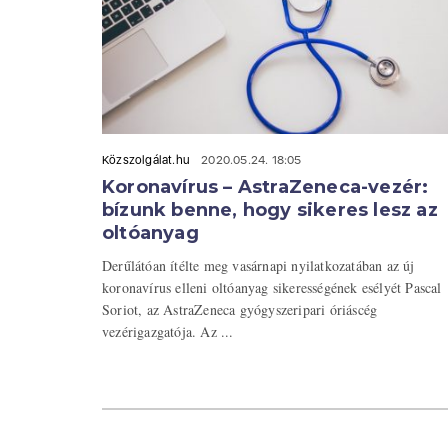
Közszolgálat.hu
2020.05.24. 18:05
Koronavírus – AstraZeneca-vezér:
bízunk benne, hogy sikeres lesz az
oltóanyag
Derűlátóan ítélte meg vasárnapi nyilatkozatában az új
koronavírus elleni oltóanyag sikerességének esélyét Pascal
Soriot, az AstraZeneca gyógyszeripari óriáscég
vezérigazgatója. Az ...