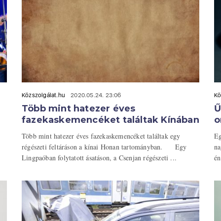
Közszolgálat.hu
2020.05.24. 23:06
Kö
Több mint hatezer éves
Ű
fazekaskemencéket találtak Kínában
o
Több mint hatezer éves fazekaskemencéket találtak egy
Eg
régészeti feltáráson a kínai Honan tartományban. Egy
na
Lingpaóban folytatott ásatáson, a Csenjan régészeti ...
én