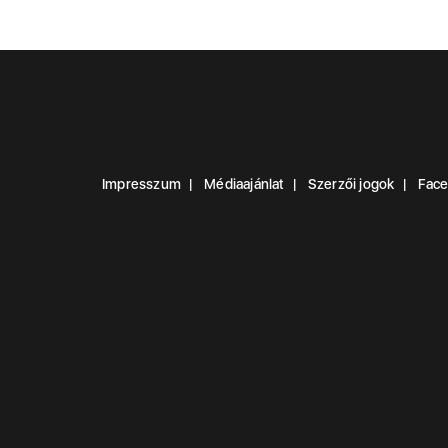
Impresszum
Médiaajánlat
Szerzői jogok
Fac