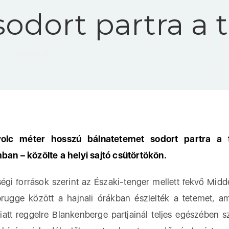
odort partra a 
yolc méter hosszú bálnatetemet sodort partra a 
ban – közölte a helyi sajtó csütörtökön.
égi források szerint az Északi-tenger mellett fekvő Midd
rugge között a hajnali órákban észlelték a tetemet, a
iatt reggelre Blankenberge partjainál teljes egészében s