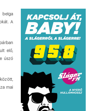
a belga
okát. A
 párban
lt elő,
re úszó
között,
áza mai