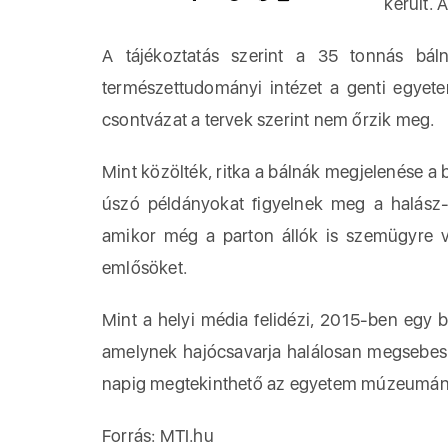
került. 
A tájékoztatás szerint a 35 tonnás bálná
természettudományi intézet a genti egyete
csontvázat a tervek szerint nem őrzik meg.
Mint közölték, ritka a bálnák megjelenése a
úszó példányokat figyelnek meg a halász- 
amikor még a parton állók is szemügyre v
emlősöket.
Mint a helyi média felidézi, 2015-ben egy b
amelynek hajócsavarja halálosan megsebesít
napig megtekinthető az egyetem múzeumán
Forrás: MTI.hu