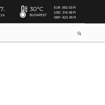
7.
30
°C
EUR: 363.03 Ft
USD: 314.48 Ft
BUDAPEST
LYA
GBP: 423.45 Ft