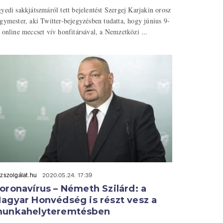
yedi sakkjátszmáról tett bejelentést Szergej Karjakin orosz
gymester, aki Twitter-bejegyzésben tudatta, hogy június 9-
 online meccset vív honfitársával, a Nemzetközi ...
zszolgálat.hu
2020.05.24. 17:39
oronavírus – Németh Szilárd: a
agyar Honvédség is részt vesz a
unkahelyteremtésben