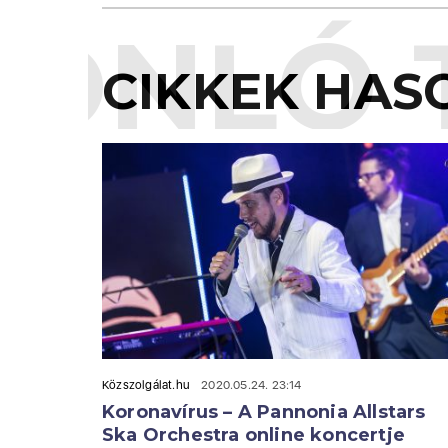
ONLÓ 
CIKKEK HAS
Közszolgálat.hu
2020.05.24. 23:14
Koronavírus – A Pannonia Allstars
Ska Orchestra online koncertje