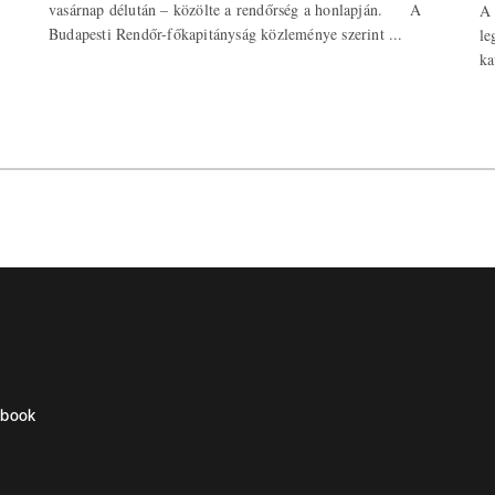
vasárnap délután – közölte a rendőrség a honlapján. A
A 
Budapesti Rendőr-főkapitányság közleménye szerint ...
le
ka
ebook