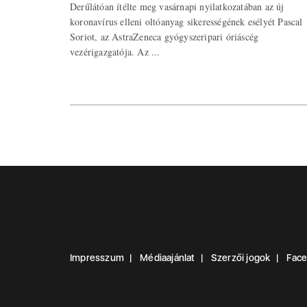
Derűlátóan ítélte meg vasárnapi nyilatkozatában az új
koronavírus elleni oltóanyag sikerességének esélyét Pascal
Soriot, az AstraZeneca gyógyszeripari óriáscég
vezérigazgatója. Az ...
Impresszum
Médiaajánlat
Szerzői jogok
Fac