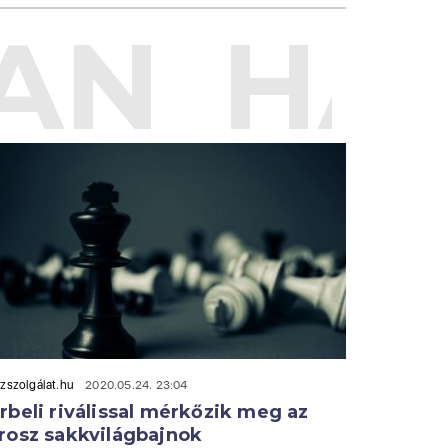
AN
HAS
zszolgálat.hu
2020.05.24. 23:04
rbeli riválissal mérkőzik meg az
rosz sakkvilágbajnok