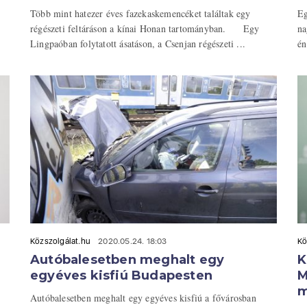
Több mint hatezer éves fazekaskemencéket találtak egy
Eg
régészeti feltáráson a kínai Honan tartományban. Egy
na
Lingpaóban folytatott ásatáson, a Csenjan régészeti ...
én
Közszolgálat.hu
2020.05.24. 18:03
Kö
Autóbalesetben meghalt egy
K
egyéves kisfiú Budapesten
M
m
Autóbalesetben meghalt egy egyéves kisfiú a fővárosban