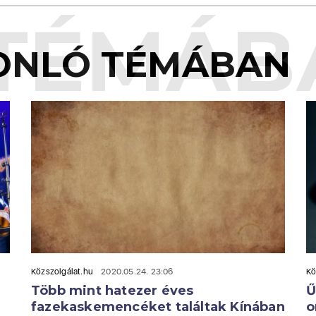
TÉMÁB
ONLÓ TÉMÁBAN
Közszolgálat.hu
2020.05.24. 23:06
Kö
Több mint hatezer éves
Ű
fazekaskemencéket találtak Kínában
o