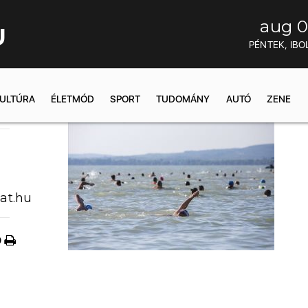
aug 0
U
PÉNTEK, IBO
ULTÚRA
ÉLETMÓD
SPORT
TUDOMÁNY
AUTÓ
ZENE
00:24
at.hu