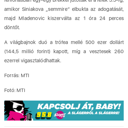
amikor Siniakova „semmire” elbukta az adogatását,
majd Mladenovic kiszerválta az 1 óra 24 perces
döntőt.
A világbajnok duó a trófea mellé 500 ezer dollárt
(144,5 millió forint) kapott, míg a vesztesek 260
ezerrel vigasztalódhattak.
Forrás: MTI
Fotó: MTI