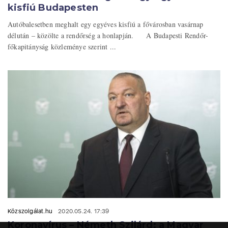
kisfiú Budapesten
Autóbalesetben meghalt egy egyéves kisfiú a fővárosban vasárnap
délután – közölte a rendőrség a honlapján. A Budapesti Rendőr-
főkapitányság közleménye szerint ...
Közszolgálat.hu
2020.05.24. 17:39
Koronavírus – Németh Szilárd: a Magyar