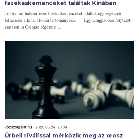
fazekaskemencéket találtak Kínában
Több mint hatezer éves fazekaskemencéket találtak egy régészeti
feltáráson a kínai Honan tartományban. Egy Lingpaóban folytatott
ásatáson, a Csenjan régészeti ...
Közszolgálat.hu
2020.05.24. 23:04
Űrbeli riválissal mérkőzik meg az orosz