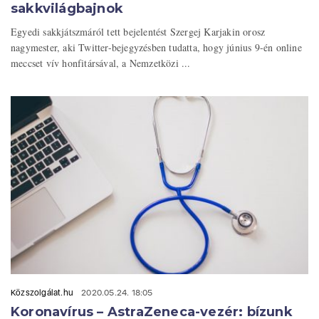
sakkvilágbajnok
Egyedi sakkjátszmáról tett bejelentést Szergej Karjakin orosz
nagymester, aki Twitter-bejegyzésben tudatta, hogy június 9-én online
meccset vív honfitársával, a Nemzetközi ...
Közszolgálat.hu
2020.05.24. 18:05
Koronavírus – AstraZeneca-vezér: bízunk