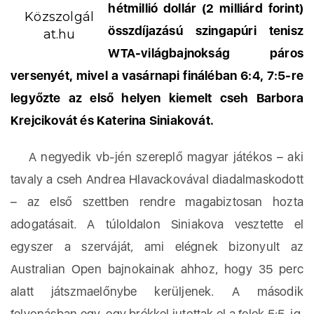
hétmillió dollár (2 milliárd forint)
Közszolgál
összdíjazású szingapúri tenisz
at.hu
WTA-világbajnokság páros
versenyét, mivel a vasárnapi fináléban 6:4, 7:5-re
legyőzte az első helyen kiemelt cseh Barbora
Krejcikovát és Katerina Siniakovát.
A negyedik vb-jén szereplő magyar játékos – aki
tavaly a cseh Andrea Hlavackovával diadalmaskodott
– az első szettben rendre magabiztosan hozta
adogatásait. A túloldalon Siniakova vesztette el
egyszer a szerváját, ami elégnek bizonyult az
Australian Open bajnokainak ahhoz, hogy 35 perc
alatt játszmaelőnybe kerüljenek. A második
felvonásban egy-egy brékkel jutottak el a felek 5:5-ig,