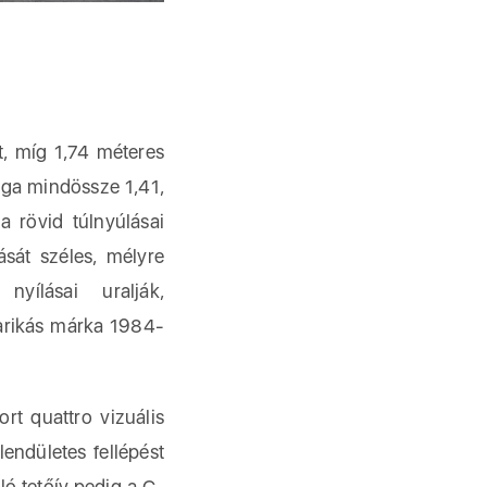
t, míg 1,74 méteres
ága mindössze 1,41,
a rövid túlnyúlásai
sát széles, mélyre
yílásai uralják,
arikás márka 1984-
rt quattro vizuális
endületes fellépést
ló tetőív pedig a C-