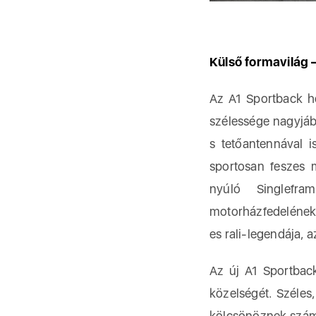
Külső formavilág –
Az A1 Sportback ho
szélessége nagyjáb
s tetőantennával i
sportosan feszes 
nyúló Singlefra
motorházfedelének
es rali-legendája, 
Az új A1 Sportback
közelségét. Széles
kölcsönöznek számár