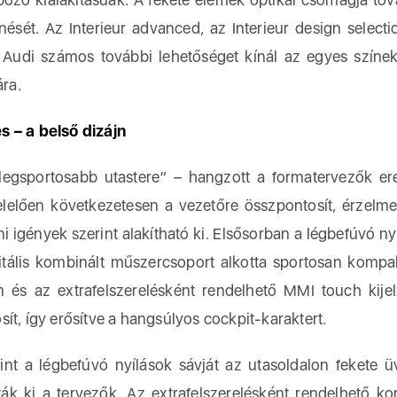
ését. Az Interieur advanced, az Interieur design selecti
az Audi számos további lehetőséget kínál az egyes szín
ára.
 – a belső dizájn
legsportosabb utastere” – hangzott a formatervezők ere
lelően következetesen a vezetőre összpontosít, érzelm
ni igények szerint alakítható ki. Elsősorban a légbefúvó ny
itális kombinált műszercsoport alkotta sportosan kompak
 és az extrafelszerelésként rendelhető MMI touch kije
ít, így erősítve a hangsúlyos cockpit-karaktert.
mint a légbefúvó nyílások sávját az utasoldalon fekete ü
ották ki a tervezők. Az extrafelszerelésként rendelhető k