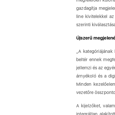
gazdagítja megjelen
line kivitelekkel 
szerinti kiválasztás
Újszerű megjelenés
„A kategóriájának 
beltér ennek megfe
jellemzi és az egyé
árnyékoló és a dig
Minden kezelőelem
vezetőre összpontos
A kijelzőket, vala
integráltan alakít