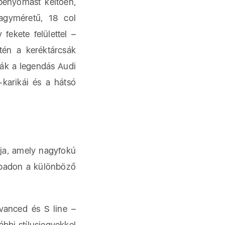
 benyomást keltően,
agyméretű, 18 col
fekete felülettel –
ntén a keréktárcsák
pák a legendás Audi
-karikái és a hátsó
ája, amely nagyfokú
zabadon a különböző
dvanced és S line –
bbi stílusjegyekkel