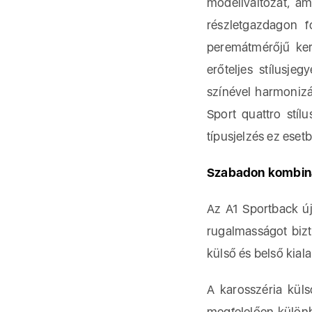
modellváltozat, am
részletgazdagon 
peremátmérőjű keré
erőteljes stílusje
színével harmonizá
Sport quattro stíl
típusjelzés ez eset
Szabadon kombinál
Az A1 Sportback új
rugalmasságot bizt
külső és belső kiala
A karosszéria küls
megfelelően különb