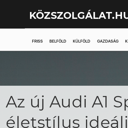
KÖZSZOLGÁLAT.H
FRISS
BELFÖLD
KÜLFÖLD
GAZDASÁG
K
Az új Audi A1 
életstílus ideál