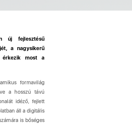
 új fejlesztésű
jét, a nagysikerű
 érkezik most a
amikus formavilág
etve a hosszú távú
alát idéző, fejlett
tban áll a digitális
k számára is bőséges