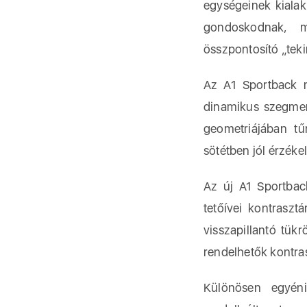
egységeinek kialak
gondoskodnak, m
összpontosító „tek
Az A1 Sportback má
dinamikus szegmen
geometriájában tű
sötétben jól érzékel
Az új A1 Sportbac
tetőívei kontraszt
visszapillantó tük
rendelhetők kontra
Különösen egyéni 