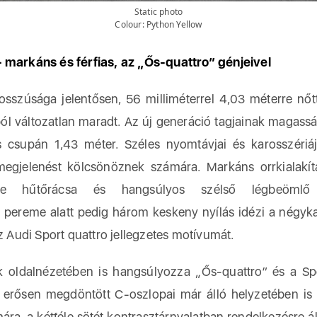
Static photo
Colour: Python Yellow
 markáns és férfias, az „Ős-quattro” génjeivel
sszúsága jelentősen, 56 milliméterrel 4,03 méterre nőt
ól változatlan maradt. Az új generáció tagjainak magass
s csupán 1,43 méter. Széles nyomtávjai és karosszériáj
megjelenést kölcsönöznek számára. Markáns orrkialakítá
me hűtőrácsa és hangsúlyos szélső légbeömlő n
 pereme alatt pedig három keskeny nyílás idézi a négyk
az Audi Sport quattro jellegzetes motívumát.
 oldalnézetében is hangsúlyozza „Ős-quattro” és a Spo
, erősen megdöntött C-oszlopai már álló helyzetében is l
a, a kétféle sötét kontrasztárnyalatban rendelkezésre ál