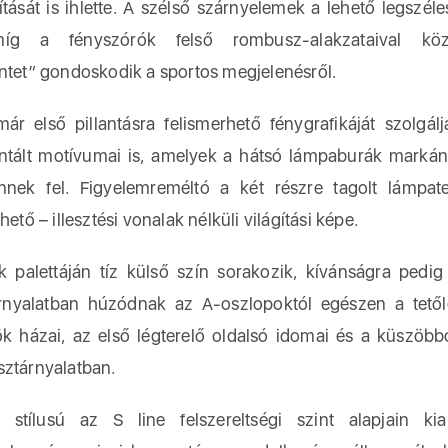
ítását is ihlette. A szélső szárnyelemek a lehető legszél
íg a fényszórók felső rombusz-alakzataival köz
intet” gondoskodik a sportos megjelenésről.
r első pillantásra felismerhető fénygrafikáját szolgá
tált motívumai is, amelyek a hátsó lámpaburák marká
nnek fel. Figyelemreméltó a két részre tagolt lámpat
hető – illesztési vonalak nélküli világítási képe.
k palettáján tíz külső szín sorakozik, kívánságra pedi
árnyalatban húzódnak az A-oszlopoktól egészen a tetől
rök házai, az első légterelő oldalsó idomai és a küszöb
sztárnyalatban.
stílusú az S line felszereltségi szint alapjain kial