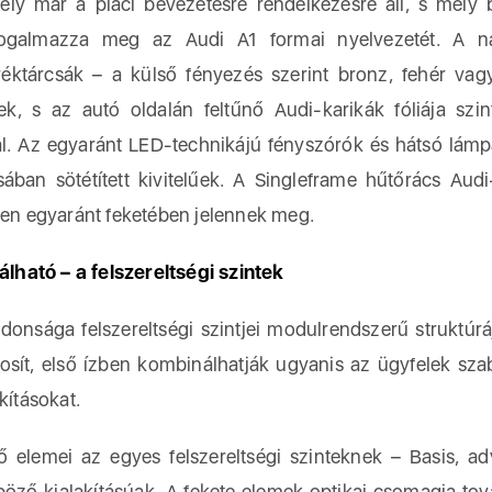
ely már a piaci bevezetésre rendelkezésre áll, s mély
fogalmazza meg az Audi A1 formai nyelvezetét. A n
ktárcsák – a külső fényezés szerint bronz, fehér vagy 
gyek, s az autó oldalán feltűnő Audi-karikák fóliája szi
l. Az egyaránt LED-technikájú fényszórók és hátsó lám
usában sötétített kivitelűek. A Singleframe hűtőrács Audi
ben egyaránt feketében jelennek meg.
ható – a felszereltségi szintek
donsága felszereltségi szintjei modulrendszerű struktúr
osít, első ízben kombinálhatják ugyanis az ügyfelek s
kításokat.
ő elemei az egyes felszereltségi szinteknek – Basis, a
öző kialakításúak. A fekete elemek optikai csomagja tová