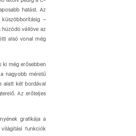
laposabb hatást. Az
 küszöbborításig –
n húzódó vállöve az
tti alsó vonal még
ék ki még erősebben
t a nagyobb méretű
 alatt két bordával
terelő. Az erőteljes
ényének grafikája a
ilágítási funkciók