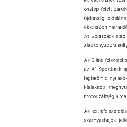
oszlop felett záru
újdonság oldalána
ékszerűen hátrafel
A1 Sportback stab
alacsonyabbra sülly
Az S line felszere
az A1 Sportback s
légbeömlő nyílások
kialakított, megnyú
motorizáltság a mar
Az extrafelszerelé
szárnyashajók jel