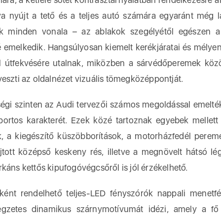
lva nyújt a tető és a teljes autó számára egyaránt még 
k minden vonala – az ablakok szegélyétől egészen a
é emelkedik. Hangsúlyosan kiemelt kerékjáratai és mélye
il útfekvésére utalnak, miközben a sárvédőperemek közö
eszti az oldalnézet vizuális tömegközéppontját.
ltségi szinten az Audi tervezői számos megoldással emelt
portos karakterét. Ezek közé tartoznak egyebek mellet
, a kiegészítő küszöbborítások, a motorházfedél pereme
jtott középső keskeny rés, illetve a megnövelt hátsó lég
káns kettős kipufogóvégcsőről is jól érzékelhető.
sként rendelhető teljes-LED fényszórók nappali menetf
legzetes dinamikus szárnymotívumát idézi, amely a fő v