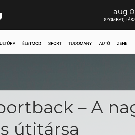
aug 0
U
SZOMBAT, LÁS
ULTÚRA
ÉLETMÓD
SPORT
TUDOMÁNY
AUTÓ
ZENE
Sportback – A na
is útitársa