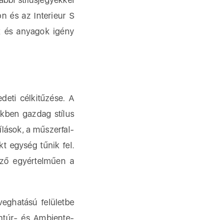
on és az Interieur S
ek és anyagok igény
deti célkitűzése. A
ekben gazdag stílus
ílások, a műszerfal-
t egység tűnik fel.
lző egyértelműen a
veghatású felületbe
ontúr- és Ambiente-