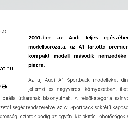
4:15
2010-ben az Audi teljes egészében
modellsorozata, az A1 tartotta premier
kompakt modell második nemzedéke
piacra.
at.hu
Az új Audi A1 Sportback modelleket din
jellemzi és nagyvárosi környezetben, ill
ideális útitársnak bizonyulnak. A felsőkategória színvon
zetői segédrendszereivel az A1 Sportback sokrétű kapcsola
szereltségi szintek pedig az egyéni kialakítási lehetősége