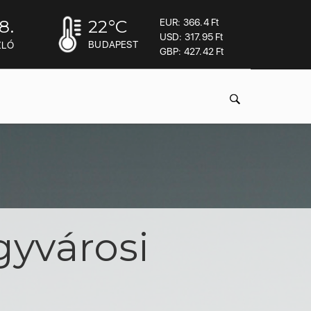
8.
22
°C
EUR: 366.4 Ft
USD: 317.95 Ft
BUDAPEST
ZLÓ
GBP: 427.42 Ft
gyvárosi