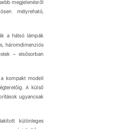
esebb megjelenésről
ösen mélyreható,
lják a hátsó lámpák
ns, háromdimenziós
estek – elsősorban
g a kompakt modell
égterelőig. A külső
borítások ugyancsak
akított különleges