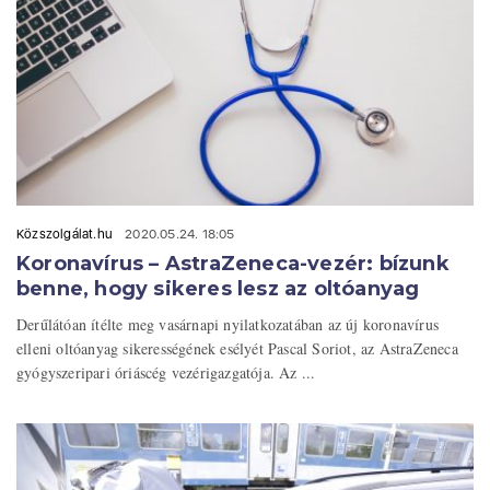
Közszolgálat.hu
2020.05.24. 18:05
Koronavírus – AstraZeneca-vezér: bízunk
benne, hogy sikeres lesz az oltóanyag
Derűlátóan ítélte meg vasárnapi nyilatkozatában az új koronavírus
elleni oltóanyag sikerességének esélyét Pascal Soriot, az AstraZeneca
gyógyszeripari óriáscég vezérigazgatója. Az ...