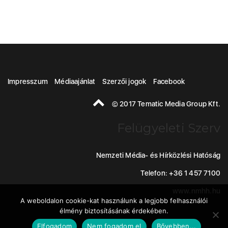
Impresszum
Médiaajánlat
Szerzői jogok
Facebook
© 2017 Tematic Media Group Kft.
Felügyeleti Szerv
Nemzeti Média- és Hírközlési Hatóság
Telefon: +36 1 457 7100
www.nmhh.hu
A weboldalon cookie-kat használunk a legjobb felhasználói
élmény biztosításának érdekében.
Elfogadom
Nem fogadom el
Bővebben...