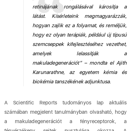
retinájának rongálásával károsítja a
látást. Kísérleteink megmagyarázzák,
hogyan zajlik ez a folyamat, és reméljük,
hogy ez olyan terápiák, például új típusú
szemcseppek kifejlesztéséhez vezethet,
amelyek lelassítják a
makuladegenerációt” – mondta el Ajith
Karunarathne, az egyetem kémia és
biokémia tanszékének adjunktusa.
A Scientific Reports tudományos lap aktuális
számában megjelent tanulmányban olvasható, hogy
a makuladegenerációt a fényreceptorok, a
fényérzékeny sejtek pusztulása okozza. A