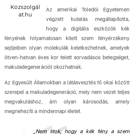
Közszolgál
Az amerikai Toledói Egyetemen
at.hu
végzett kutatás megállapította,
hogy a digitális eszközök kék
fényének folyamatosan kitett szem fényérzékeny
sejtjeiben olyan molekulák keletkezhetnek, amelyek
ötven-hatvan éves kor felett sorvadásos betegséget,
makuladegenerációt okozhatnak.
Az Egyesült Államokban a látásvesztés fő okai között
szerepel a makuladegeneráció, mely nem vezet teljes
megvakuláshoz, ám olyan károsodás, amely
megnehezíti a mindennapi életet.
„Nem titok, hogy a kék fény a szem