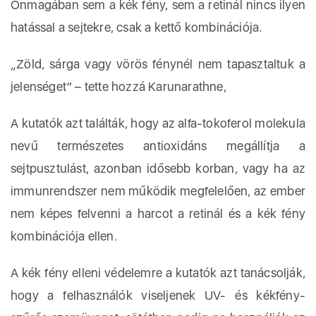
Önmagában sem a kék fény, sem a retinál nincs ilyen
hatással a sejtekre, csak a kettő kombinációja.
„Zöld, sárga vagy vörös fénynél nem tapasztaltuk a
jelenséget” – tette hozzá Karunarathne,
A kutatók azt találták, hogy az alfa-tokoferol molekula
nevű természetes antioxidáns megállítja a
sejtpusztulást, azonban idősebb korban, vagy ha az
immunrendszer nem működik megfelelően, az ember
nem képes felvenni a harcot a retinál és a kék fény
kombinációja ellen.
A kék fény elleni védelemre a kutatók azt tanácsolják,
hogy a felhasználók viseljenek UV- és kékfény-