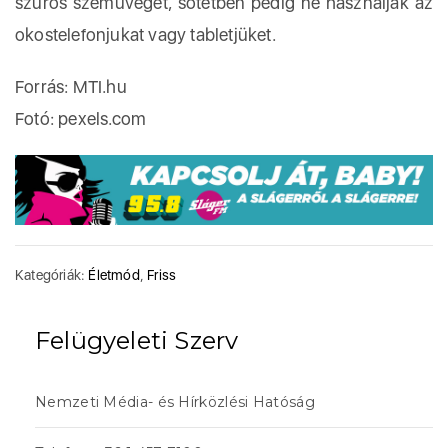
szűrős szemüveget, sötétben pedig ne használják az
okostelefonjukat vagy tabletjüket.
Forrás: MTI.hu
Fotó: pexels.com
Kategóriák:
Életmód
,
Friss
Felügyeleti Szerv
Nemzeti Média- és Hírközlési Hatóság