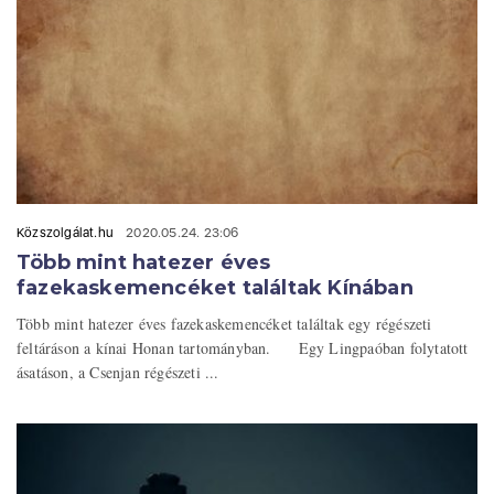
Közszolgálat.hu
2020.05.24. 23:06
Több mint hatezer éves
fazekaskemencéket találtak Kínában
Több mint hatezer éves fazekaskemencéket találtak egy régészeti
feltáráson a kínai Honan tartományban. Egy Lingpaóban folytatott
ásatáson, a Csenjan régészeti ...