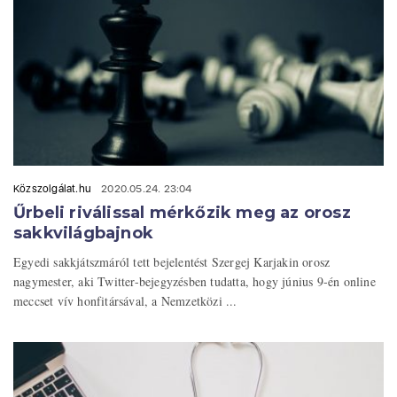
Közszolgálat.hu
2020.05.24. 23:04
Űrbeli riválissal mérkőzik meg az orosz
sakkvilágbajnok
Egyedi sakkjátszmáról tett bejelentést Szergej Karjakin orosz
nagymester, aki Twitter-bejegyzésben tudatta, hogy június 9-én online
meccset vív honfitársával, a Nemzetközi ...