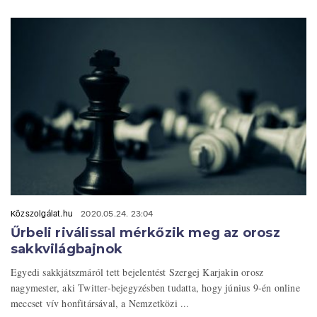
Közszolgálat.hu
2020.05.24. 23:04
Űrbeli riválissal mérkőzik meg az orosz
sakkvilágbajnok
Egyedi sakkjátszmáról tett bejelentést Szergej Karjakin orosz
nagymester, aki Twitter-bejegyzésben tudatta, hogy június 9-én online
meccset vív honfitársával, a Nemzetközi ...