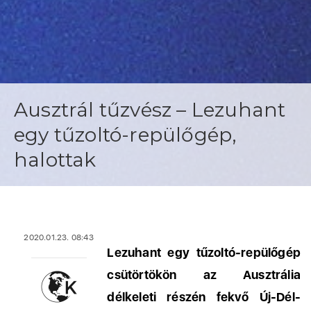
Ausztrál tűzvész – Lezuhant
egy tűzoltó-repülőgép,
halottak
2020.01.23. 08:43
Lezuhant egy tűzoltó-repülőgép
csütörtökön az Ausztrália
délkeleti részén fekvő Új-Dél-