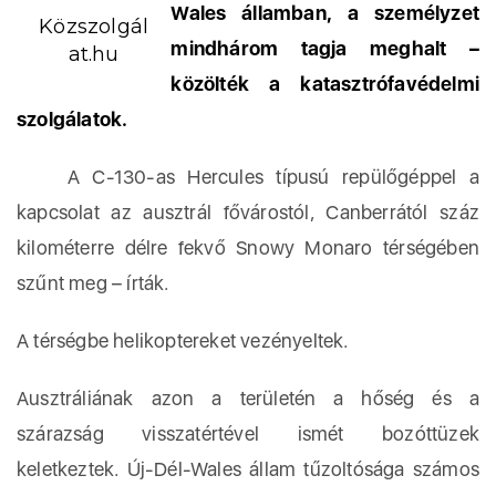
Wales államban, a személyzet
Közszolgál
mindhárom tagja meghalt –
at.hu
közölték a katasztrófavédelmi
szolgálatok.
A C-130-as Hercules típusú repülőgéppel a
kapcsolat az ausztrál fővárostól, Canberrától száz
kilométerre délre fekvő Snowy Monaro térségében
szűnt meg – írták.
A térségbe helikoptereket vezényeltek.
Ausztráliának azon a területén a hőség és a
szárazság visszatértével ismét bozóttüzek
keletkeztek. Új-Dél-Wales állam tűzoltósága számos