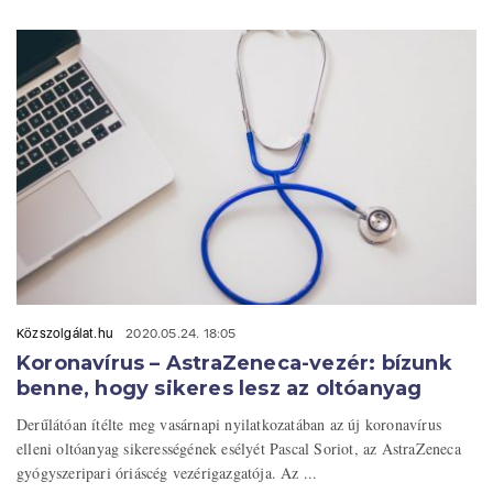
Közszolgálat.hu
2020.05.24. 18:05
Koronavírus – AstraZeneca-vezér: bízunk
benne, hogy sikeres lesz az oltóanyag
Derűlátóan ítélte meg vasárnapi nyilatkozatában az új koronavírus
elleni oltóanyag sikerességének esélyét Pascal Soriot, az AstraZeneca
gyógyszeripari óriáscég vezérigazgatója. Az ...