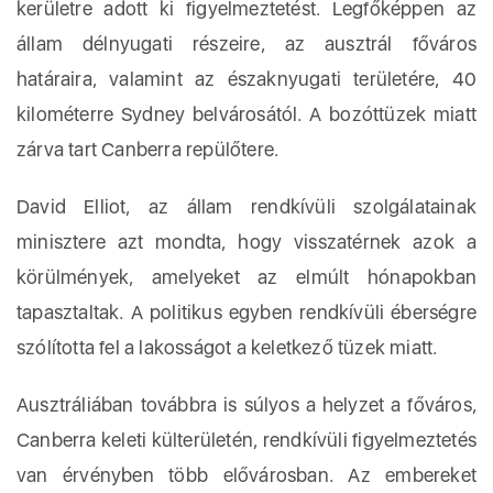
kerületre adott ki figyelmeztetést. Legfőképpen az
állam délnyugati részeire, az ausztrál főváros
határaira, valamint az északnyugati területére, 40
kilométerre Sydney belvárosától. A bozóttüzek miatt
zárva tart Canberra repülőtere.
David Elliot, az állam rendkívüli szolgálatainak
minisztere azt mondta, hogy visszatérnek azok a
körülmények, amelyeket az elmúlt hónapokban
tapasztaltak. A politikus egyben rendkívüli éberségre
szólította fel a lakosságot a keletkező tüzek miatt.
Ausztráliában továbbra is súlyos a helyzet a főváros,
Canberra keleti külterületén, rendkívüli figyelmeztetés
van érvényben több elővárosban. Az embereket