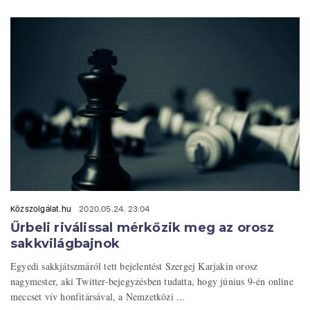
Közszolgálat.hu
2020.05.24. 23:04
Űrbeli riválissal mérkőzik meg az orosz
sakkvilágbajnok
Egyedi sakkjátszmáról tett bejelentést Szergej Karjakin orosz
nagymester, aki Twitter-bejegyzésben tudatta, hogy június 9-én online
meccset vív honfitársával, a Nemzetközi ...