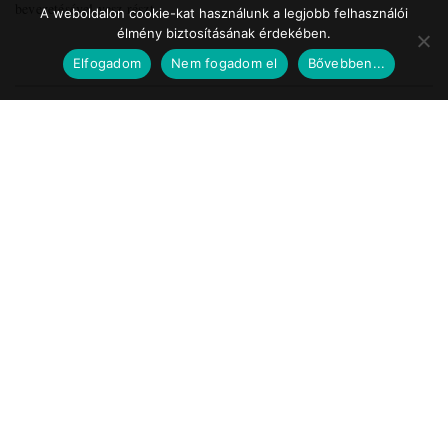
bevezetésével vesz részt ...
A weboldalon cookie-kat használunk a legjobb felhasználói
élmény biztosításának érdekében.
Elfogadom
Nem fogadom el
Bővebben...
Impresszum
Médiaajánlat
Szerzői jogok
Facebook
© 2017 Tematic Media Group Kft.
Felügyeleti Szerv
Nemzeti Média- és Hírközlési Hatóság
Telefon: +36 1 457 7100