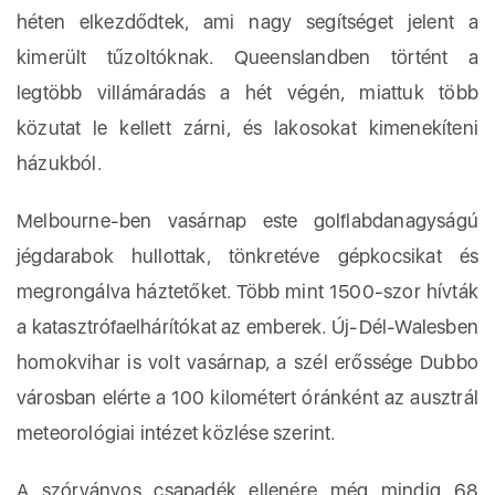
héten elkezdődtek, ami nagy segítséget jelent a
kimerült tűzoltóknak. Queenslandben történt a
legtöbb villámáradás a hét végén, miattuk több
közutat le kellett zárni, és lakosokat kimenekíteni
házukból.
Melbourne-ben vasárnap este golflabdanagyságú
jégdarabok hullottak, tönkretéve gépkocsikat és
megrongálva háztetőket. Több mint 1500-szor hívták
a katasztrófaelhárítókat az emberek. Új-Dél-Walesben
homokvihar is volt vasárnap, a szél erőssége Dubbo
városban elérte a 100 kilométert óránként az ausztrál
meteorológiai intézet közlése szerint.
A szórványos csapadék ellenére még mindig 68