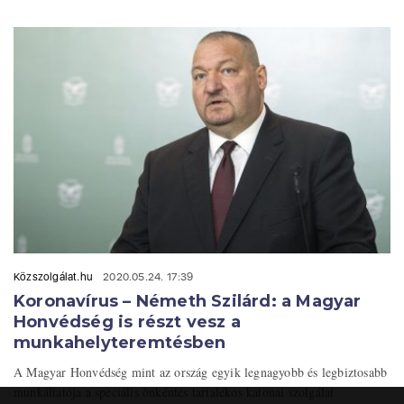
Közszolgálat.hu
2020.05.24. 17:39
Koronavírus – Németh Szilárd: a Magyar
Honvédség is részt vesz a
munkahelyteremtésben
A Magyar Honvédség mint az ország egyik legnagyobb és legbiztosabb
munkáltatója a speciális önkéntes tartalékos katonai szolgálat