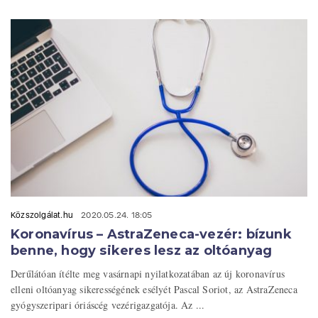
Közszolgálat.hu
2020.05.24. 18:05
Koronavírus – AstraZeneca-vezér: bízunk
benne, hogy sikeres lesz az oltóanyag
Derűlátóan ítélte meg vasárnapi nyilatkozatában az új koronavírus
elleni oltóanyag sikerességének esélyét Pascal Soriot, az AstraZeneca
gyógyszeripari óriáscég vezérigazgatója. Az ...