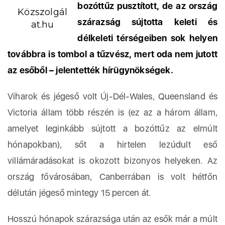
bozóttűz pusztított, de az ország
Közszolgál
szárazság sújtotta keleti és
at.hu
délkeleti térségeiben sok helyen
továbbra is tombol a tűzvész, mert oda nem jutott
az esőből – jelentették hírügynökségek.
Viharok és jégeső volt Új-Dél-Wales, Queensland és
Victoria állam több részén is (ez az a három állam,
amelyet leginkább sújtott a bozóttűz az elmúlt
hónapokban), sőt a hirtelen lezúdult eső
villámáradásokat is okozott bizonyos helyeken. Az
ország fővárosában, Canberrában is volt hétfőn
délután jégeső mintegy 15 percen át.
Hosszú hónapok szárazsága után az esők már a múlt