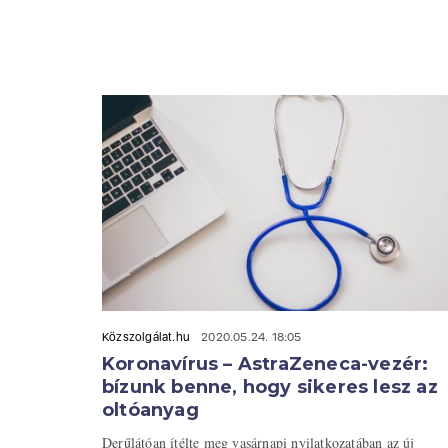
Közszolgálat.hu
2020.05.24. 18:05
Koronavírus – AstraZeneca-vezér:
bízunk benne, hogy sikeres lesz az
oltóanyag
Derűlátóan ítélte meg vasárnapi nyilatkozatában az új