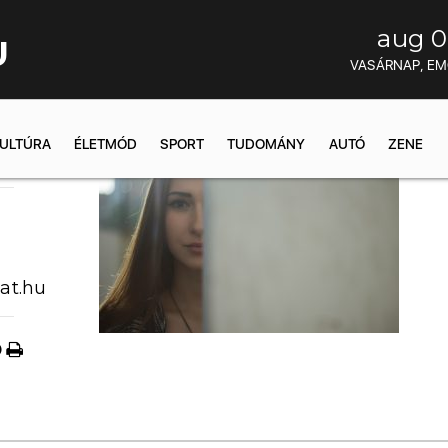
aug 0
U
VASÁRNAP, E
ULTÚRA
ÉLETMÓD
SPORT
TUDOMÁNY
AUTÓ
ZENE
0:03
at.hu