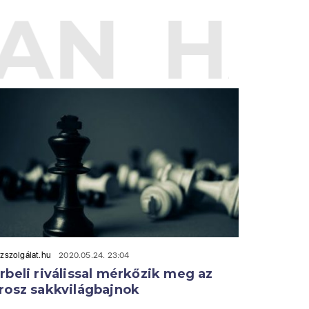
AN
HA
zszolgálat.hu
2020.05.24. 23:04
rbeli riválissal mérkőzik meg az
rosz sakkvilágbajnok