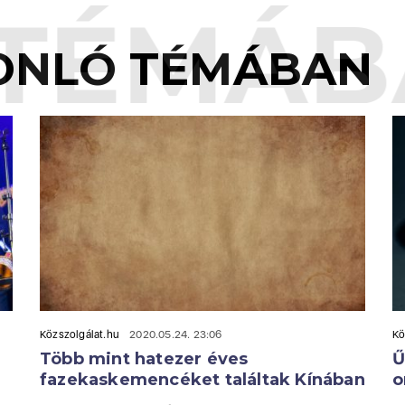
TÉMÁB
ONLÓ TÉMÁBAN
Közszolgálat.hu
2020.05.24. 23:06
Kö
Több mint hatezer éves
Ű
fazekaskemencéket találtak Kínában
o