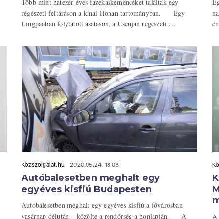
Több mint hatezer éves fazekaskemencéket találtak egy
Eg
régészeti feltáráson a kínai Honan tartományban. Egy
na
Lingpaóban folytatott ásatáson, a Csenjan régészeti ...
én
Közszolgálat.hu
2020.05.24. 18:03
Kö
Autóbalesetben meghalt egy
K
egyéves kisfiú Budapesten
M
m
Autóbalesetben meghalt egy egyéves kisfiú a fővárosban
vasárnap délután – közölte a rendőrség a honlapján. A
A 