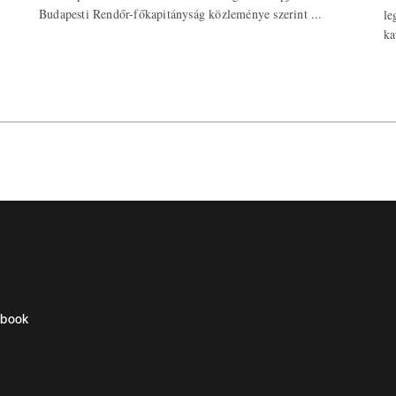
Budapesti Rendőr-főkapitányság közleménye szerint ...
le
ka
ebook