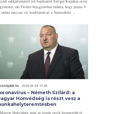
yedi sakkjátszmáról tett bejelentést Szergej Karjakin orosz
gymester, aki Twitter-bejegyzésben tudatta, hogy június 9-
 online meccset vív honfitársával, a Nemzetközi ...
zszolgálat.hu
2020.05.24. 17:39
oronavírus – Németh Szilárd: a
agyar Honvédség is részt vesz a
unkahelyteremtésben
Magyar Honvédség mint az ország egyik legnagyobb és