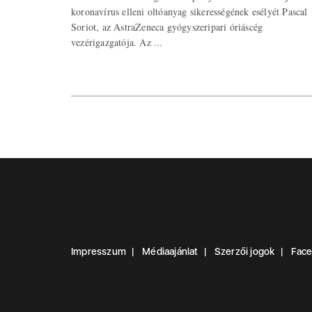
koronavírus elleni oltóanyag sikerességének esélyét Pascal
Soriot, az AstraZeneca gyógyszeripari óriáscég
vezérigazgatója. Az ...
Impresszum
Médiaajánlat
Szerzői jogok
Fac