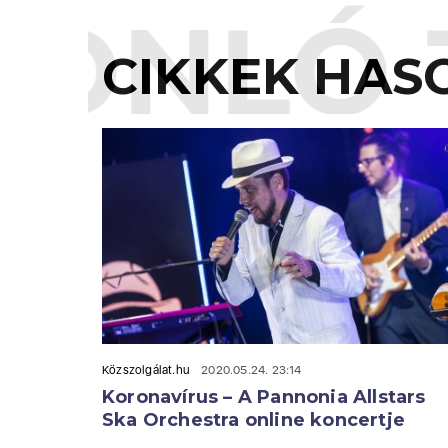
ONLÓ 
CIKKEK HAS
Közszolgálat.hu
2020.05.24. 23:14
Koronavírus – A Pannonia Allstars
Ska Orchestra online koncertje