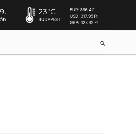
9.
23
°C
EUR: 366.4 Ft
USD: 317.95 Ft
BUDAPEST
MŐD
GBP: 427.42 Ft