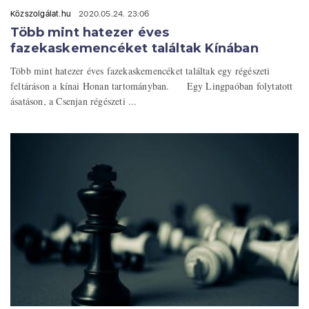
Közszolgálat.hu
2020.05.24. 23:06
Több mint hatezer éves
fazekaskemencéket találtak Kínában
Több mint hatezer éves fazekaskemencéket találtak egy régészeti
feltáráson a kínai Honan tartományban. Egy Lingpaóban folytatott
ásatáson, a Csenjan régészeti ...