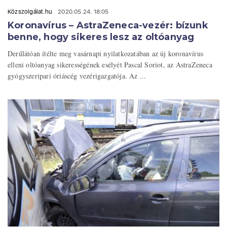
Közszolgálat.hu
2020.05.24. 18:05
Koronavírus – AstraZeneca-vezér: bízunk
benne, hogy sikeres lesz az oltóanyag
Derűlátóan ítélte meg vasárnapi nyilatkozatában az új koronavírus
elleni oltóanyag sikerességének esélyét Pascal Soriot, az AstraZeneca
gyógyszeripari óriáscég vezérigazgatója. Az ...