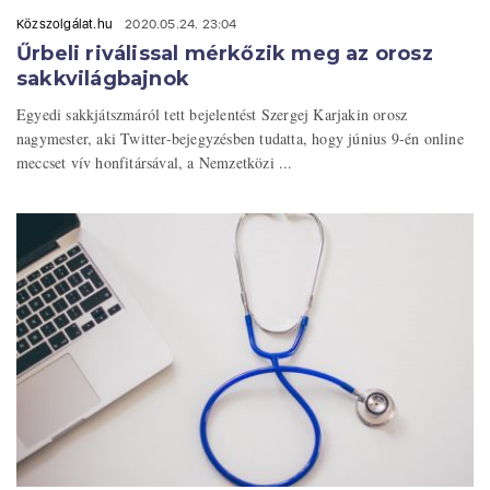
Közszolgálat.hu
2020.05.24. 23:04
Űrbeli riválissal mérkőzik meg az orosz
sakkvilágbajnok
Egyedi sakkjátszmáról tett bejelentést Szergej Karjakin orosz
nagymester, aki Twitter-bejegyzésben tudatta, hogy június 9-én online
meccset vív honfitársával, a Nemzetközi ...