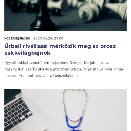
Közszolgálat.hu
2020.05.24. 23:04
Űrbeli riválissal mérkőzik meg az orosz
sakkvilágbajnok
Egyedi sakkjátszmáról tett bejelentést Szergej Karjakin orosz
nagymester, aki Twitter-bejegyzésben tudatta, hogy június 9-én online
meccset vív honfitársával, a Nemzetközi ...