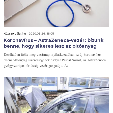
Közszolgálat.hu
2020.05.24. 18:05
Koronavírus – AstraZeneca-vezér: bízunk
benne, hogy sikeres lesz az oltóanyag
Derűlátóan ítélte meg vasárnapi nyilatkozatában az új koronavírus
elleni oltóanyag sikerességének esélyét Pascal Soriot, az AstraZeneca
gyógyszeripari óriáscég vezérigazgatója. Az ...