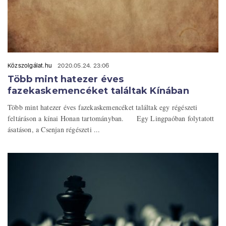
Közszolgálat.hu
2020.05.24. 23:06
Több mint hatezer éves
fazekaskemencéket találtak Kínában
Több mint hatezer éves fazekaskemencéket találtak egy régészeti
feltáráson a kínai Honan tartományban. Egy Lingpaóban folytatott
ásatáson, a Csenjan régészeti ...