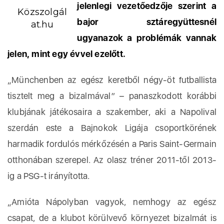
jelenlegi vezetőedzője szerint a
Közszolgál
bajor sztáregyüttesnél
at.hu
ugyanazok a problémák vannak
jelen, mint egy évvel ezelőtt.
„Münchenben az egész keretből négy-öt futballista
tisztelt meg a bizalmával” – panaszkodott korábbi
klubjának játékosaira a szakember, aki a Napolival
szerdán este a Bajnokok Ligája csoportkörének
harmadik fordulós mérkőzésén a Paris Saint-Germain
otthonában szerepel. Az olasz tréner 2011-től 2013-
ig a PSG-t irányította.
„Amióta Nápolyban vagyok, nemhogy az egész
csapat, de a klubot körülvevő környezet bizalmát is