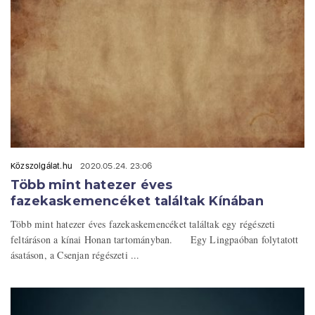
Közszolgálat.hu
2020.05.24. 23:06
Több mint hatezer éves
fazekaskemencéket találtak Kínában
Több mint hatezer éves fazekaskemencéket találtak egy régészeti
feltáráson a kínai Honan tartományban. Egy Lingpaóban folytatott
ásatáson, a Csenjan régészeti ...