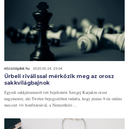
Közszolgálat.hu
2020.05.24. 23:04
Űrbeli riválissal mérkőzik meg az orosz
sakkvilágbajnok
Egyedi sakkjátszmáról tett bejelentést Szergej Karjakin orosz
nagymester, aki Twitter-bejegyzésben tudatta, hogy június 9-én online
meccset vív honfitársával, a Nemzetközi ...