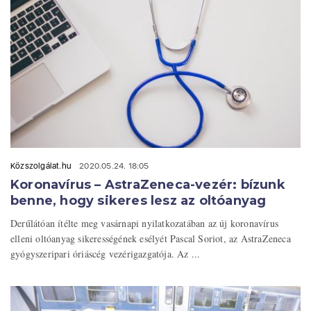
Közszolgálat.hu
2020.05.24. 18:05
Koronavírus – AstraZeneca-vezér: bízunk
benne, hogy sikeres lesz az oltóanyag
Derűlátóan ítélte meg vasárnapi nyilatkozatában az új koronavírus
elleni oltóanyag sikerességének esélyét Pascal Soriot, az AstraZeneca
gyógyszeripari óriáscég vezérigazgatója. Az ...