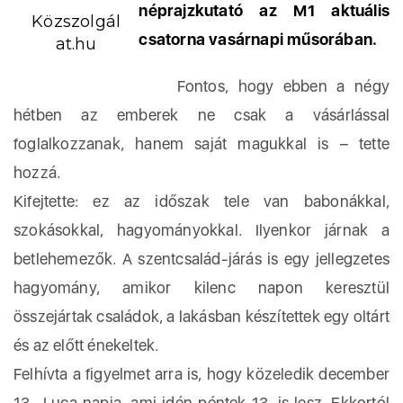
néprajzkutató az M1 aktuális
Közszolgál
csatorna vasárnapi műsorában.
at.hu
Fontos, hogy ebben a négy
hétben az emberek ne csak a vásárlással
foglalkozzanak, hanem saját magukkal is – tette
hozzá.
Kifejtette: ez az időszak tele van babonákkal,
szokásokkal, hagyományokkal. Ilyenkor járnak a
betlehemezők. A szentcsalád-járás is egy jellegzetes
hagyomány, amikor kilenc napon keresztül
összejártak családok, a lakásban készítettek egy oltárt
és az előtt énekeltek.
Felhívta a figyelmet arra is, hogy közeledik december
13., Luca napja, ami idén péntek 13. is lesz. Ekkortól