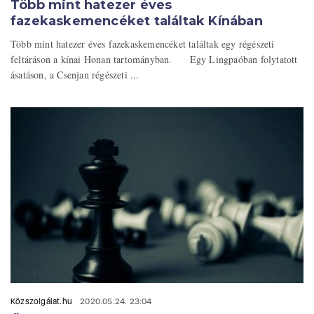
Több mint hatezer éves
fazekaskemencéket találtak Kínában
Több mint hatezer éves fazekaskemencéket találtak egy régészeti
feltáráson a kínai Honan tartományban. Egy Lingpaóban folytatott
ásatáson, a Csenjan régészeti ...
Közszolgálat.hu
2020.05.24. 23:04