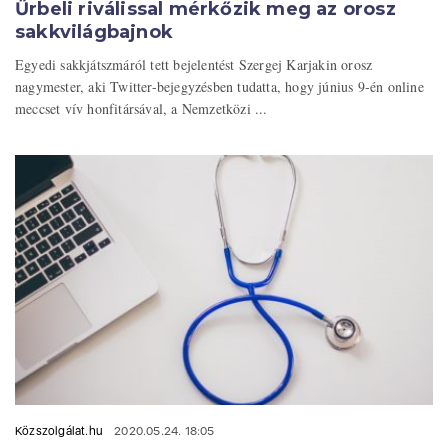
Űrbeli riválissal mérkőzik meg az orosz
sakkvilágbajnok
Egyedi sakkjátszmáról tett bejelentést Szergej Karjakin orosz
nagymester, aki Twitter-bejegyzésben tudatta, hogy június 9-én online
meccset vív honfitársával, a Nemzetközi ...
Közszolgálat.hu
2020.05.24. 18:05