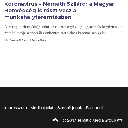
Koronavírus – Németh Szilárd: a Magyar
Honvédség is részt vesz a
munkahelyteremtésben
A Magyar Honvédség mint az ország egyik legnagyobb és legbiztosabb
munkáltatója a speciális önkéntes tartalékos katonai szolgálat
bevezetésével vesz részt ...
Impresszum
Médiaajánlat
Szerzői jogok
Facebook
© 2017 Tematic Media Group Kft.