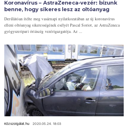
Koronavírus – AstraZeneca-vezér: bízunk
benne, hogy sikeres lesz az oltóanyag
Derűlátóan ítélte meg vasárnapi nyilatkozatában az új koronavírus
elleni oltóanyag sikerességének esélyét Pascal Soriot, az AstraZeneca
gyógyszeripari óriáscég vezérigazgatója. Az ...
Közszolgálat.hu
2020.05.24. 18:03