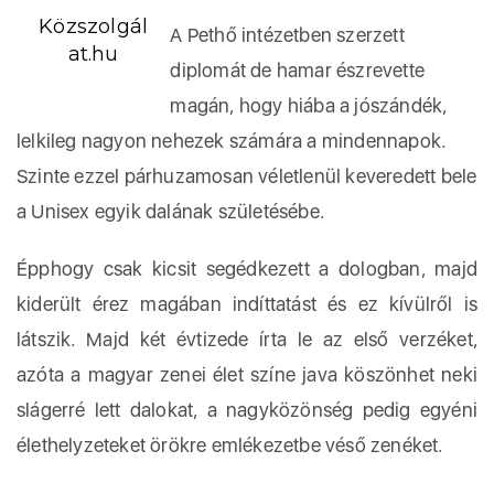
Közszolgál
A Pethő intézetben szerzett
at.hu
diplomát de hamar észrevette
magán, hogy hiába a jószándék,
lelkileg nagyon nehezek számára a mindennapok.
Szinte ezzel párhuzamosan véletlenül keveredett bele
a Unisex egyik dalának születésébe.
Épphogy csak kicsit segédkezett a dologban, majd
kiderült érez magában indíttatást és ez kívülről is
látszik. Majd két évtizede írta le az első verzéket,
azóta a magyar zenei élet színe java köszönhet neki
slágerré lett dalokat, a nagyközönség pedig egyéni
élethelyzeteket örökre emlékezetbe véső zenéket.