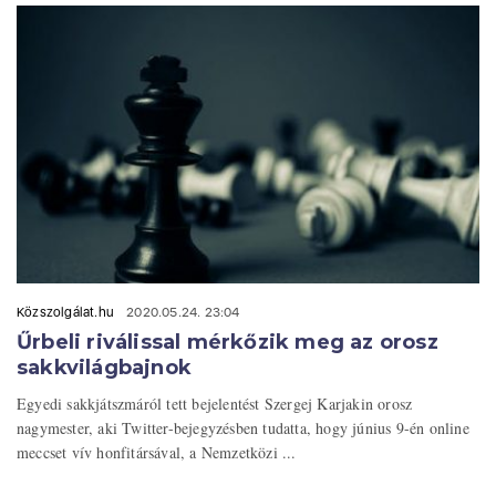
Közszolgálat.hu
2020.05.24. 23:04
Űrbeli riválissal mérkőzik meg az orosz
sakkvilágbajnok
Egyedi sakkjátszmáról tett bejelentést Szergej Karjakin orosz
nagymester, aki Twitter-bejegyzésben tudatta, hogy június 9-én online
meccset vív honfitársával, a Nemzetközi ...