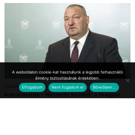
A weboldalon cookie-kat használunk a legjobb felhasználói
élmény biztosításának érdekében.
Közszolgálat.hu
2020.05.24. 17:39
Elfogadom
Nem fogadom el
Bővebben...
Koronavírus – Németh Szilárd: a Magyar
Honvédség is részt vesz a
munkahelyteremtésben
A Magyar Honvédség mint az ország egyik legnagyobb és legbiztosabb
munkáltatója a speciális önkéntes tartalékos katonai szolgálat
bevezetésével vesz részt ...