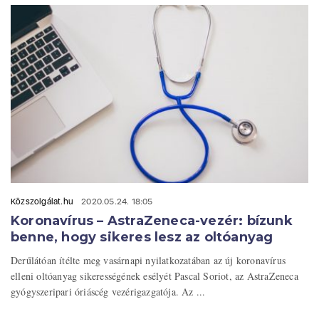
Közszolgálat.hu
2020.05.24. 18:05
Koronavírus – AstraZeneca-vezér: bízunk
benne, hogy sikeres lesz az oltóanyag
Derűlátóan ítélte meg vasárnapi nyilatkozatában az új koronavírus
elleni oltóanyag sikerességének esélyét Pascal Soriot, az AstraZeneca
gyógyszeripari óriáscég vezérigazgatója. Az ...